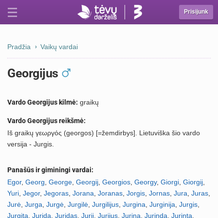
Prisijunk
Pradžia
Vaikų vardai
Georgijus
Vardo Georgijus kilmė:
graikų
Vardo Georgijus reikšmė:
Iš graikų γεωργός (georgos) [=žemdirbys]. Lietuviška šio vardo
versija - Jurgis.
Panašūs ir giminingi vardai:
Egor
,
Georg
,
George
,
Georgij
,
Georgios
,
Georgy
,
Giorgi
,
Giorgij
,
Yuri
,
Jegor
,
Jegoras
,
Jorana
,
Joranas
,
Jorgis
,
Jornas
,
Jura
,
Juras
,
Jurė
,
Jurga
,
Jurgė
,
Jurgilė
,
Jurgilijus
,
Jurgina
,
Jurginija
,
Jurgis
,
Jurgita
,
Jurida
,
Juridas
,
Jurij
,
Jurijus
,
Jurina
,
Jurinda
,
Jurinta
,