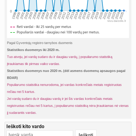
0
2002
2019
2009
1999
2016
2006
2023
2013
2003
2020
2010
2000
2017
2007
2024
2014
2004
2021
2011
2001
2018
2008
2025
2015
2005
2022
2012
tevu-darzelis.lt
Pagal Gyventojų registro tarnybos duomenis
Statistikos duomenys iki 2020 m.
Tuo atveju, jei vardą sudaro du ir daugiau vardų, į populiarumo statistiką
įtraukiamas tik pirmas vaiko vardas.
Statistikos duomenys nuo 2020 m. (dėl asmens duomenų apsaugos pagal
BDAR)
Populiarumo statistika nenurodoma, jei vardas konkrečiais metais registruotas
rečiau nei 5 kartus.
Jei vardą sudaro du ir daugiau vardų ir jei šis vardas konkrečiais metais
registruotas rečiau nei 5 kartus, į populiarumo statistiką nėra įtraukiamas nė vienas
jį sudarantis vardas.
Ieškoti kito vardo