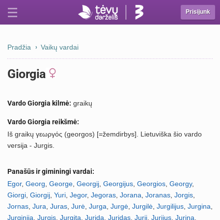
Prisijunk
Pradžia
Vaikų vardai
Giorgia
Vardo Giorgia kilmė:
graikų
Vardo Giorgia reikšmė:
Iš graikų γεωργός (georgos) [=žemdirbys]. Lietuviška šio vardo
versija - Jurgis.
Panašūs ir giminingi vardai:
Egor
,
Georg
,
George
,
Georgij
,
Georgijus
,
Georgios
,
Georgy
,
Giorgi
,
Giorgij
,
Yuri
,
Jegor
,
Jegoras
,
Jorana
,
Joranas
,
Jorgis
,
Jornas
,
Jura
,
Juras
,
Jurė
,
Jurga
,
Jurgė
,
Jurgilė
,
Jurgilijus
,
Jurgina
,
Jurginija
,
Jurgis
,
Jurgita
,
Jurida
,
Juridas
,
Jurij
,
Jurijus
,
Jurina
,