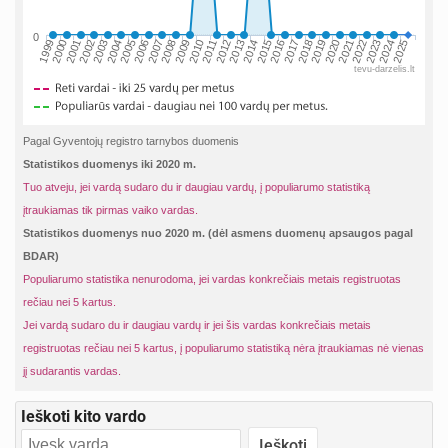
0
2002
2019
2009
1999
2016
2006
2023
2013
2003
2020
2010
2000
2017
2007
2024
2014
2004
2021
2011
2001
2018
2008
2025
2015
2005
2022
2012
tevu-darzelis.lt
Pagal Gyventojų registro tarnybos duomenis
Statistikos duomenys iki 2020 m.
Tuo atveju, jei vardą sudaro du ir daugiau vardų, į populiarumo statistiką
įtraukiamas tik pirmas vaiko vardas.
Statistikos duomenys nuo 2020 m. (dėl asmens duomenų apsaugos pagal
BDAR)
Populiarumo statistika nenurodoma, jei vardas konkrečiais metais registruotas
rečiau nei 5 kartus.
Jei vardą sudaro du ir daugiau vardų ir jei šis vardas konkrečiais metais
registruotas rečiau nei 5 kartus, į populiarumo statistiką nėra įtraukiamas nė vienas
jį sudarantis vardas.
Ieškoti kito vardo