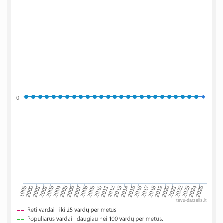
0
2002
2019
2009
1999
2016
2006
2023
2013
2003
2020
2010
2000
2017
2007
2024
2014
2004
2021
2011
2001
2018
2008
2025
2015
2005
2022
2012
tevu-darzelis.lt