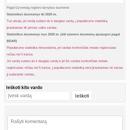
Pagal Gyventojų registro tarnybos duomenis
Statistikos duomenys iki 2020 m.
Tuo atveju, jei vardą sudaro du ir daugiau vardų, į populiarumo statistiką
įtraukiamas tik pirmas vaiko vardas.
Statistikos duomenys nuo 2020 m. (dėl asmens duomenų apsaugos pagal
BDAR)
Populiarumo statistika nenurodoma, jei vardas konkrečiais metais registruotas
rečiau nei 5 kartus.
Jei vardą sudaro du ir daugiau vardų ir jei šis vardas konkrečiais metais
registruotas rečiau nei 5 kartus, į populiarumo statistiką nėra įtraukiamas nė vienas
jį sudarantis vardas.
Ieškoti kito vardo