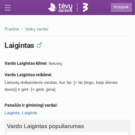
Prisijunk
Pradžia
Vaikų vardai
Laigintas
Vardo Laigintas kilmė:
lietuvių
Vardo Laigintas reikšmė:
Lietuvių dvikamienis vardas, kur lai- [= lai (tegu, kaip dievas
duos)] ir gint- [= ginti, gina].
Panašūs ir giminingi vardai:
Laiginta
,
Laigintė
.
Vardo Laigintas populiarumas