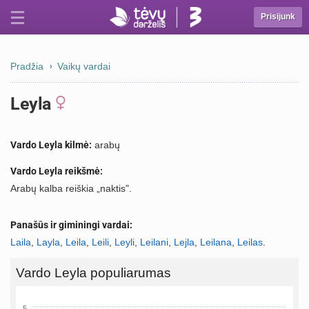
Prisijunk
Pradžia
Vaikų vardai
Leyla
Vardo Leyla kilmė:
arabų
Vardo Leyla reikšmė:
Arabų kalba reiškia „naktis".
Panašūs ir giminingi vardai:
Laila
,
Layla
,
Leila
,
Leili
,
Leyli
,
Leilani
,
Lejla
,
Leilana
,
Leilas
.
Vardo Leyla populiarumas
5