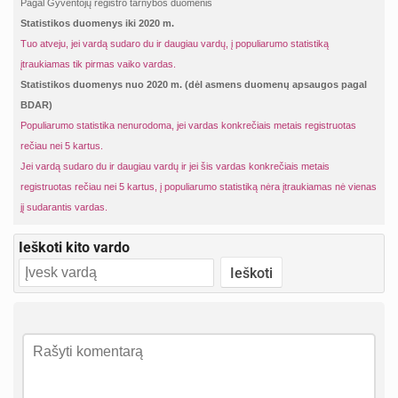
Pagal Gyventojų registro tarnybos duomenis
Statistikos duomenys iki 2020 m.
Tuo atveju, jei vardą sudaro du ir daugiau vardų, į populiarumo statistiką
įtraukiamas tik pirmas vaiko vardas.
Statistikos duomenys nuo 2020 m. (dėl asmens duomenų apsaugos pagal
BDAR)
Populiarumo statistika nenurodoma, jei vardas konkrečiais metais registruotas
rečiau nei 5 kartus.
Jei vardą sudaro du ir daugiau vardų ir jei šis vardas konkrečiais metais
registruotas rečiau nei 5 kartus, į populiarumo statistiką nėra įtraukiamas nė vienas
jį sudarantis vardas.
Ieškoti kito vardo