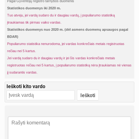
Pagal Gyventojų registro tarnybos duomenis
Statistikos duomenys iki 2020 m.
Tuo atveju, jei vardą sudaro du ir daugiau vardų, į populiarumo statistiką
įtraukiamas tik pirmas vaiko vardas.
Statistikos duomenys nuo 2020 m. (dėl asmens duomenų apsaugos pagal
BDAR)
Populiarumo statistika nenurodoma, jei vardas konkrečiais metais registruotas
rečiau nei 5 kartus.
Jei vardą sudaro du ir daugiau vardų ir jei šis vardas konkrečiais metais
registruotas rečiau nei 5 kartus, į populiarumo statistiką nėra įtraukiamas nė vienas
jį sudarantis vardas.
Ieškoti kito vardo