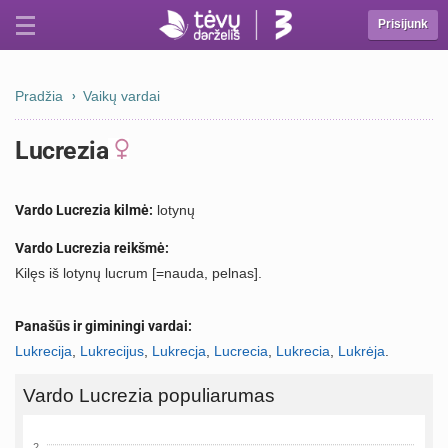
Prisijunk
Pradžia
Vaikų vardai
Lucrezia
Vardo Lucrezia kilmė:
lotynų
Vardo Lucrezia reikšmė:
Kilęs iš lotynų lucrum [=nauda, pelnas].
Panašūs ir giminingi vardai:
Lukrecija
,
Lukrecijus
,
Lukrecja
,
Lucrecia
,
Lukrecia
,
Lukrėja
.
Vardo Lucrezia populiarumas
2