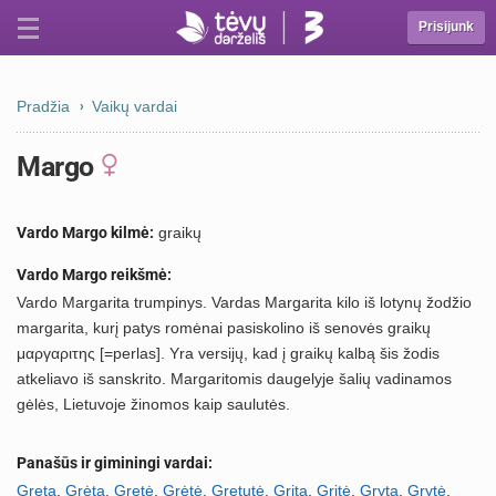
Prisijunk
Pradžia
Vaikų vardai
Margo
Vardo Margo kilmė:
graikų
Vardo Margo reikšmė:
Vardo Margarita trumpinys. Vardas Margarita kilo iš lotynų žodžio
margarita, kurį patys romėnai pasiskolino iš senovės graikų
μαργαριτης [=perlas]. Yra versijų, kad į graikų kalbą šis žodis
atkeliavo iš sanskrito. Margaritomis daugelyje šalių vadinamos
gėlės, Lietuvoje žinomos kaip saulutės.
Panašūs ir giminingi vardai:
Greta
,
Grėta
,
Gretė
,
Grėtė
,
Gretutė
,
Grita
,
Gritė
,
Gryta
,
Grytė
,