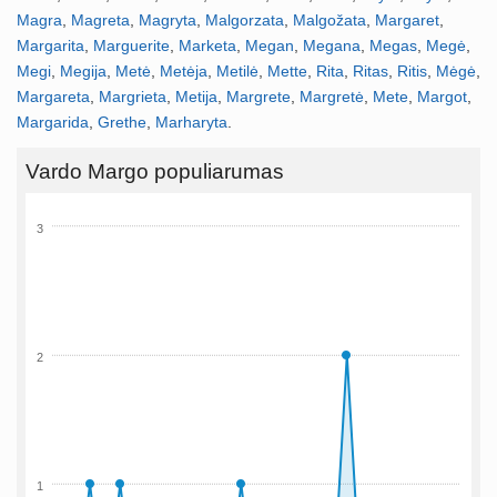
Magra
,
Magreta
,
Magryta
,
Malgorzata
,
Malgožata
,
Margaret
,
Margarita
,
Marguerite
,
Marketa
,
Megan
,
Megana
,
Megas
,
Megė
,
Megi
,
Megija
,
Metė
,
Metėja
,
Metilė
,
Mette
,
Rita
,
Ritas
,
Ritis
,
Mėgė
,
Margareta
,
Margrieta
,
Metija
,
Margrete
,
Margretė
,
Mete
,
Margot
,
Margarida
,
Grethe
,
Marharyta
.
Vardo Margo populiarumas
3
2
1