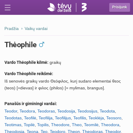
Prisijunk
Pradžia
Vaikų vardai
Thėophile
Vardo Thėophile kilmė:
graikų
Vardo Thėophile reikšmė:
Iš senovės graikų vardo Θεόφιλος, kurį sudaro elementai θεος
(teos) [=dievas] ir φιλος (philos) [= mylimas, brangus].
Panašūs ir giminingi vardai:
Teodor
,
Teodora
,
Teodoras
,
Teodosija
,
Teodosijus
,
Teodota
,
Teodotas
,
Teofilė
,
Teofilija
,
Teofilijus
,
Teofilis
,
Teoklėja
,
Teosoro
,
Teotimas
,
Topilė
,
Topilis
,
Theodore
,
Theo
,
Teomilė
,
Theodora
,
Theodosia
,
Teona
,
Teo
,
Teodoro
,
Theon
,
Theodoras
,
Theodor
.