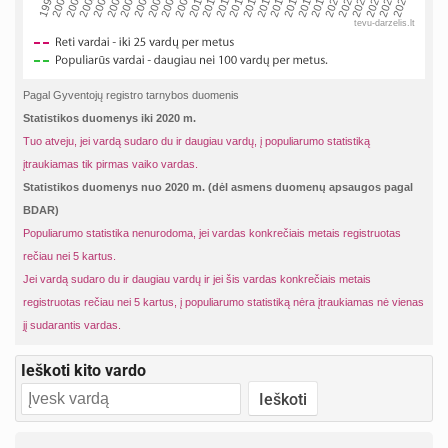
2002
2019
2009
1999
2016
2006
2023
2013
2003
2020
2010
2000
2017
2007
2024
2014
2004
2021
2011
2001
2018
2008
2025
2015
2005
2022
2012
tevu-darzelis.lt
Pagal Gyventojų registro tarnybos duomenis
Statistikos duomenys iki 2020 m.
Tuo atveju, jei vardą sudaro du ir daugiau vardų, į populiarumo statistiką
įtraukiamas tik pirmas vaiko vardas.
Statistikos duomenys nuo 2020 m. (dėl asmens duomenų apsaugos pagal
BDAR)
Populiarumo statistika nenurodoma, jei vardas konkrečiais metais registruotas
rečiau nei 5 kartus.
Jei vardą sudaro du ir daugiau vardų ir jei šis vardas konkrečiais metais
registruotas rečiau nei 5 kartus, į populiarumo statistiką nėra įtraukiamas nė vienas
jį sudarantis vardas.
Ieškoti kito vardo