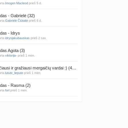
urta
Imogen Macleod
prieš 5 d.
 temos (8000+)
das - Gabrielė (32)
urta
Gabrielė Čiūtaitė
prieš 6 d.
das - Idrys
urta
idrysjakubauskas
prieš 2 sav.
das Agota (3)
urta
viktorija-
prieš 1 mėn.
Rečiausi ir gražiausi mergaičių vardai :) (4314)
urta
lutute_liepute
prieš 1 mėn.
das - Rasma (2)
urta
forl
prieš 1 mėn.
das - Mila (12)
urta
Vaiva07
prieš 1 mėn.
das - Luknė (33)
urta
Arnas
prieš 1 mėn.