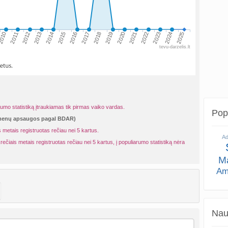
010
2013
2016
2019
2022
2025
2011
2014
2017
2020
2023
2012
2015
2018
2021
2024
tevu-darzelis.lt
rumo statistiką įtraukiamas tik pirmas vaiko vardas.
Popu
omenų apsaugos pagal BDAR)
 metais registruotas rečiau nei 5 kartus.
A
rečiais metais registruotas rečiau nei 5 kartus, į populiarumo statistiką nėra
M
Am
Naud