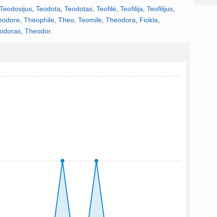
Teodosijus
,
Teodota
,
Teodotas
,
Teofilė
,
Teofilija
,
Teofilijus
,
eodore
,
Thėophile
,
Theo
,
Teomilė
,
Theodora
,
Fiokla
,
odoras
,
Theodor
.