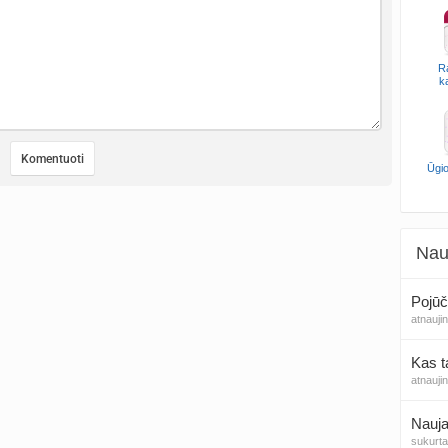
R
k
Ūgio
Nau
Pojūč
atnauji
Kas t
atnauji
Nauja
sukurt