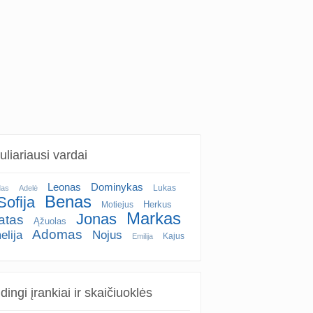
liariausi vardai
Leonas
Dominykas
Lukas
das
Adelė
Benas
Sofija
Herkus
Motiejus
Markas
Jonas
atas
Ąžuolas
Adomas
elija
Nojus
Kajus
Emilija
ingi įrankiai ir skaičiuoklės