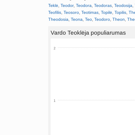
Teklė
,
Teodor
,
Teodora
,
Teodoras
,
Teodosija
,
Teofilis
,
Teosoro
,
Teotimas
,
Topilė
,
Topilis
,
Th
Theodosia
,
Teona
,
Teo
,
Teodoro
,
Theon
,
The
Vardo Teoklėja populiarumas
2
1