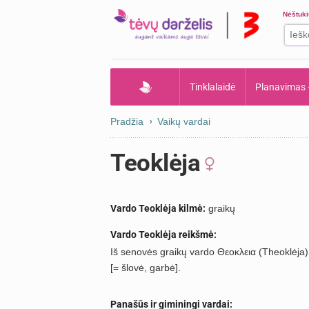
Nėštuk
Tinklalaidė
Planavimas
Pradžia
Vaikų vardai
Teoklėja
Vardo Teoklėja kilmė:
graikų
Vardo Teoklėja reikšmė:
Iš senovės graikų vardo Θεοκλεια (Theoklėja) [
[= šlovė, garbė].
Panašūs ir giminingi vardai: