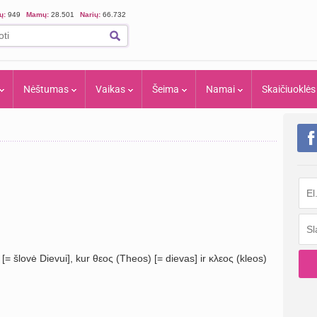
ių:
949
Mamų:
28.501
Narių:
66.732
Nėštumas
Vaikas
Šeima
Namai
Skaičiuoklės
= šlovė Dievui], kur θεος (Theos) [= dievas] ir κλεος (kleos)