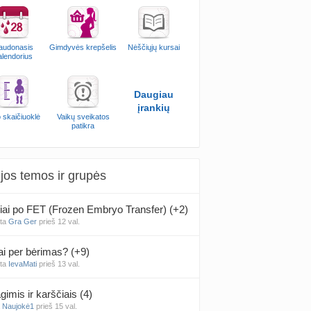
audonasis
Gimdyvės krepšelis
Nėščiųjų kursai
alendorius
Daugiau
įrankių
 skaičiuoklė
Vaikų sveikatos
patikra
jos temos ir grupės
iai po FET (Frozen Embryo Transfer) (+2)
nta
Gra Ger
prieš 12 val.
ai per bėrimas? (+9)
nta
IevaMati
prieš 13 val.
gimis ir karščiais (4)
a
Naujokė1
prieš 15 val.