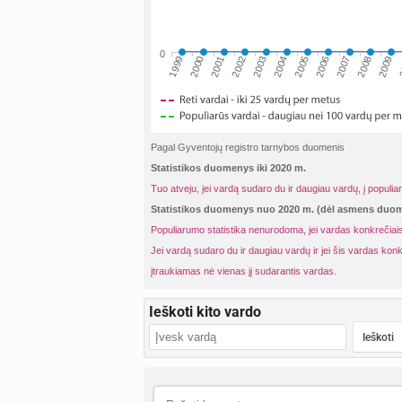
0
2001
2004
2007
2
1999
2002
2005
2008
2000
2003
2006
2009
Pagal Gyventojų registro tarnybos duomenis
Statistikos duomenys iki 2020 m.
Tuo atveju, jei vardą sudaro du ir daugiau vardų, į populia
Statistikos duomenys nuo 2020 m. (dėl asmens du
Populiarumo statistika nenurodoma, jei vardas konkrečiais
Jei vardą sudaro du ir daugiau vardų ir jei šis vardas konk
įtraukiamas nė vienas jį sudarantis vardas.
Ieškoti kito vardo