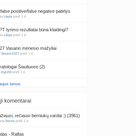
false positive/false negative patirtys
nta
Liiepa
prieš 1 d.
PT tyrimo rezultatai būna klaidingi?
nta
Liiepa
prieš 1 d.
27 Vasario mėnesio mažyliai
a
Vasaris2027
prieš 1 d.
atologai Šiauliuose (2)
a
Ingri2tii
prieš 1 d.
aujos temos
u valymas
a
siksnyteee
prieš 1 d.
ji komentarai
tis Šklėrius
nta
gerdinas
prieš 1 d.
žiausi, rečiausi berniukų vardai :) (3961)
urta
Nerea
prieš 2 d.
vo mėnesio dvyniai
a
AgnieskaAdele
prieš 1 d.
das - Ralfas