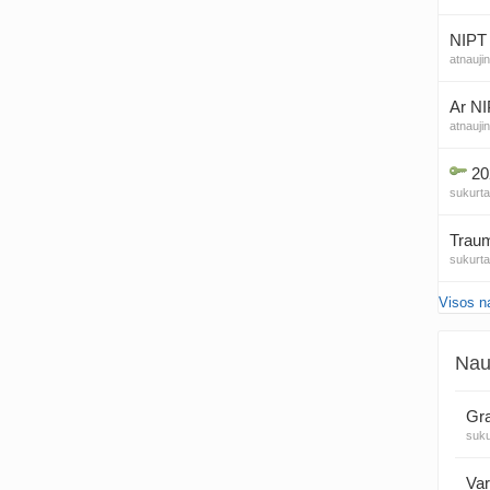
NIPT 
atnauji
Ar NI
atnauji
20
sukurt
Traum
sukurt
Visos n
Čakr
sukurt
Nau
Kęstu
atnauji
Gra
suk
Ko
sukurt
Var