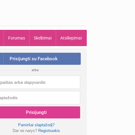
Forumas
Skelbimai
Atsiliepimai
Prisijungti su Facebook
arba
Prisijungti
Pamiršai slaptažodį?
Dar ne narys?
Registruokis