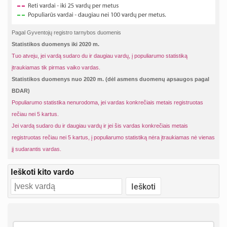
Pagal Gyventojų registro tarnybos duomenis
Statistikos duomenys iki 2020 m.
Tuo atveju, jei vardą sudaro du ir daugiau vardų, į populiarumo statistiką
įtraukiamas tik pirmas vaiko vardas.
Statistikos duomenys nuo 2020 m. (dėl asmens duomenų apsaugos pagal
BDAR)
Populiarumo statistika nenurodoma, jei vardas konkrečiais metais registruotas
rečiau nei 5 kartus.
Jei vardą sudaro du ir daugiau vardų ir jei šis vardas konkrečiais metais
registruotas rečiau nei 5 kartus, į populiarumo statistiką nėra įtraukiamas nė vienas
jį sudarantis vardas.
Ieškoti kito vardo