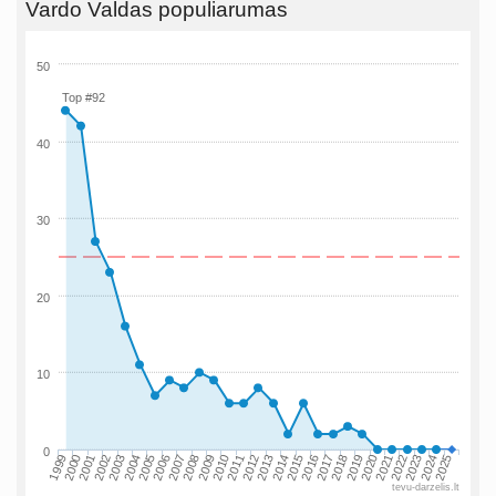
Vardo Valdas populiarumas
50
Top #92
40
30
20
10
0
1999
2013
2000
2014
2001
2015
2002
2016
2003
2017
2004
2018
2005
2019
2006
2020
2007
2021
2008
2022
2009
2023
2010
2024
2011
2025
2012
tevu-darzelis.lt