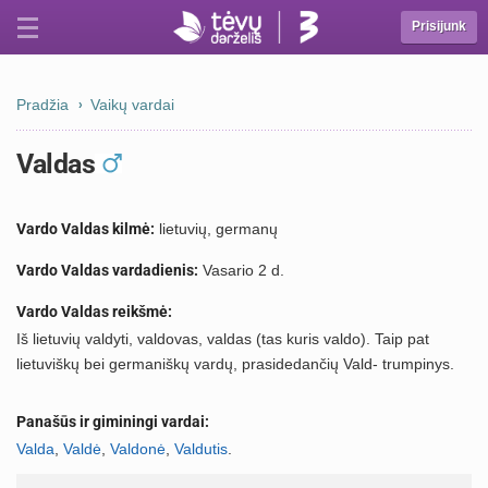
Prisijunk
Pradžia
Vaikų vardai
Valdas
Vardo Valdas kilmė:
lietuvių, germanų
Vardo Valdas vardadienis:
Vasario 2 d.
Vardo Valdas reikšmė:
Iš lietuvių valdyti, valdovas, valdas (tas kuris valdo). Taip pat
lietuviškų bei germaniškų vardų, prasidedančių Vald- trumpinys.
Panašūs ir giminingi vardai:
Valda
,
Valdė
,
Valdonė
,
Valdutis
.