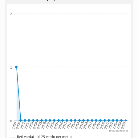
2
1
0
2002
2019
2009
1999
2016
2006
2023
2013
2003
2020
2010
2000
2017
2007
2024
2014
2004
2021
2011
2001
2018
2008
2025
2015
2005
2022
2012
tevu-darzelis.lt