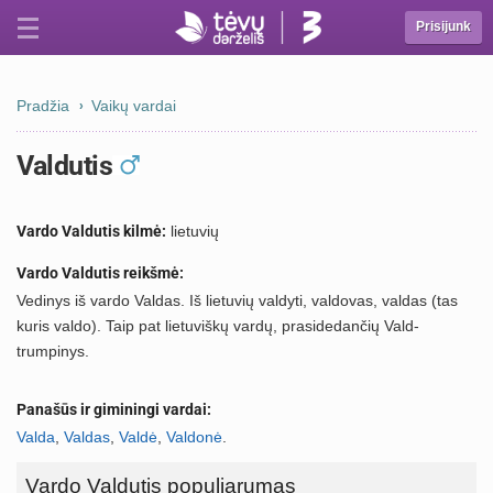
Prisijunk
Pradžia
Vaikų vardai
Valdutis
Vardo Valdutis kilmė:
lietuvių
Vardo Valdutis reikšmė:
Vedinys iš vardo Valdas. Iš lietuvių valdyti, valdovas, valdas (tas
kuris valdo). Taip pat lietuviškų vardų, prasidedančių Vald-
trumpinys.
Panašūs ir giminingi vardai:
Valda
,
Valdas
,
Valdė
,
Valdonė
.
Vardo Valdutis populiarumas