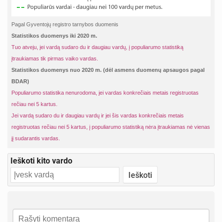
Pagal Gyventojų registro tarnybos duomenis
Statistikos duomenys iki 2020 m.
Tuo atveju, jei vardą sudaro du ir daugiau vardų, į populiarumo statistiką
įtraukiamas tik pirmas vaiko vardas.
Statistikos duomenys nuo 2020 m. (dėl asmens duomenų apsaugos pagal
BDAR)
Populiarumo statistika nenurodoma, jei vardas konkrečiais metais registruotas
rečiau nei 5 kartus.
Jei vardą sudaro du ir daugiau vardų ir jei šis vardas konkrečiais metais
registruotas rečiau nei 5 kartus, į populiarumo statistiką nėra įtraukiamas nė vienas
jį sudarantis vardas.
Ieškoti kito vardo