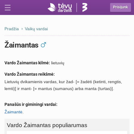
Prisijunk
Pradžia
Vaikų vardai
Žaimantas
Vardo Žaimantas kilmė:
lietuvių
Vardo Žaimantas reikšmė:
Lietuvių dvikamienis vardas, kur žad- [= žadėti (ketinti, rengtis,
lemti)] ir mant- [= mantus (sumanus) arba manta (turtas)].
Panašūs ir giminingi vardai:
Žaimantė
.
Vardo Žaimantas populiarumas