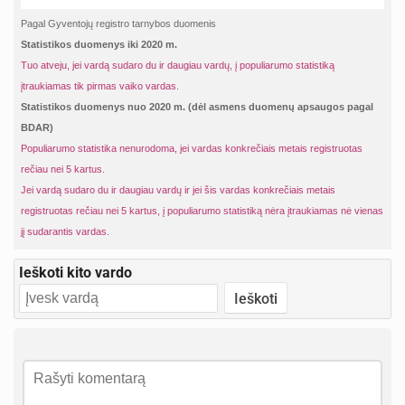
Pagal Gyventojų registro tarnybos duomenis
Statistikos duomenys iki 2020 m.
Tuo atveju, jei vardą sudaro du ir daugiau vardų, į populiarumo statistiką
įtraukiamas tik pirmas vaiko vardas.
Statistikos duomenys nuo 2020 m. (dėl asmens duomenų apsaugos pagal
BDAR)
Populiarumo statistika nenurodoma, jei vardas konkrečiais metais registruotas
rečiau nei 5 kartus.
Jei vardą sudaro du ir daugiau vardų ir jei šis vardas konkrečiais metais
registruotas rečiau nei 5 kartus, į populiarumo statistiką nėra įtraukiamas nė vienas
jį sudarantis vardas.
Ieškoti kito vardo