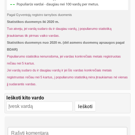
Pagal Gyventojų registro tarnybos duomenis
Statistikos duomenys iki 2020 m.
Tuo atveju, jei vardą sudaro du ir daugiau vardų, į populiarumo statistiką
įtraukiamas tik pirmas vaiko vardas.
Statistikos duomenys nuo 2020 m. (dėl asmens duomenų apsaugos pagal
BDAR)
Populiarumo statistika nenurodoma, jei vardas konkrečiais metais registruotas
rečiau nei 5 kartus.
Jei vardą sudaro du ir daugiau vardų ir jei šis vardas konkrečiais metais
registruotas rečiau nei 5 kartus, į populiarumo statistiką nėra įtraukiamas nė vienas
jį sudarantis vardas.
Ieškoti kito vardo