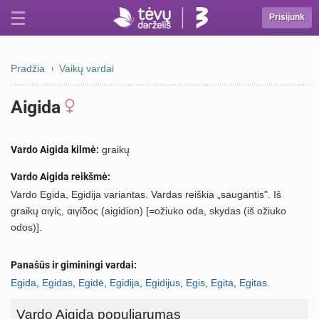
Prisijunk
Pradžia
Vaikų vardai
Aigida
Vardo Aigida kilmė:
graikų
Vardo Aigida reikšmė:
Vardo Egida, Egidija variantas. Vardas reiškia „saugantis". Iš
graikų αιγίς, αιγίδος (aigidion) [=ožiuko oda, skydas (iš ožiuko
odos)].
Panašūs ir giminingi vardai:
Egida
,
Egidas
,
Egidė
,
Egidija
,
Egidijus
,
Egis
,
Egita
,
Egitas
.
Vardo Aigida populiarumas