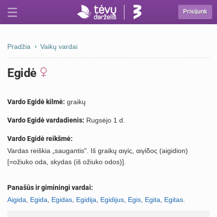
Prisijunk
Pradžia
Vaikų vardai
Egidė
Vardo Egidė kilmė:
graikų
Vardo Egidė vardadienis:
Rugsėjo 1 d.
Vardo Egidė reikšmė:
Vardas reiškia „saugantis". Iš graikų αιγίς, αιγίδος (aigidion)
[=ožiuko oda, skydas (iš ožiuko odos)].
Panašūs ir giminingi vardai:
Aigida
,
Egida
,
Egidas
,
Egidija
,
Egidijus
,
Egis
,
Egita
,
Egitas
.