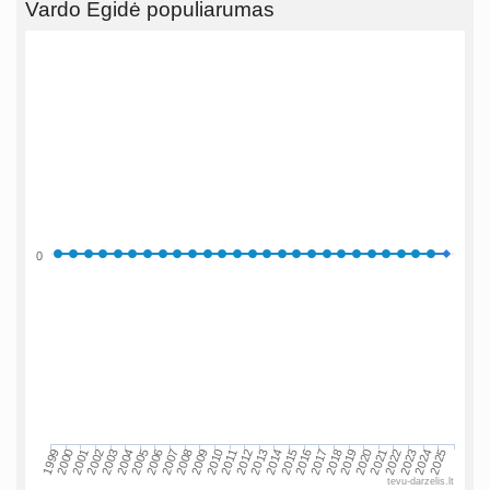
Vardo Egidė populiarumas
0
2002
2019
2009
1999
2016
2006
2023
2013
2003
2020
2010
2000
2017
2007
2024
2014
2004
2021
2011
2001
2018
2008
2025
2015
2005
2022
2012
tevu-darzelis.lt