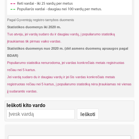
Pagal Gyventojų registro tarnybos duomenis
Statistikos duomenys iki 2020 m.
Tuo atveju, jei vardą sudaro du ir daugiau vardų, į populiarumo statistiką
įtraukiamas tik pirmas vaiko vardas.
Statistikos duomenys nuo 2020 m. (dėl asmens duomenų apsaugos pagal
BDAR)
Populiarumo statistika nenurodoma, jei vardas konkrečiais metais registruotas
rečiau nei 5 kartus.
Jei vardą sudaro du ir daugiau vardų ir jei šis vardas konkrečiais metais
registruotas rečiau nei 5 kartus, į populiarumo statistiką nėra įtraukiamas nė vienas
jį sudarantis vardas.
Ieškoti kito vardo