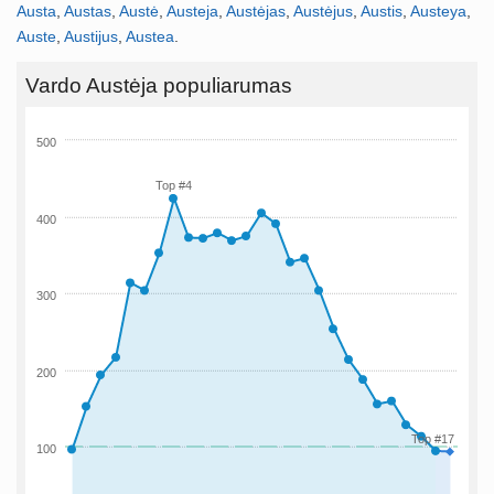
Austa
,
Austas
,
Austė
,
Austeja
,
Austėjas
,
Austėjus
,
Austis
,
Austeya
,
Auste
,
Austijus
,
Austea
.
Vardo Austėja populiarumas
500
Top #4
400
300
200
Top #17
100