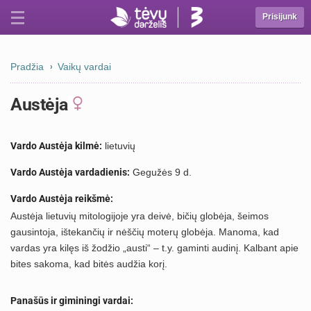
Prisijunk
Pradžia
Vaikų vardai
Austėja
Vardo Austėja kilmė:
lietuvių
Vardo Austėja vardadienis:
Gegužės 9 d.
Vardo Austėja reikšmė:
Austėja lietuvių mitologijoje yra deivė, bičių globėja, šeimos
gausintoja, ištekančių ir nėščių moterų globėja. Manoma, kad
vardas yra kilęs iš žodžio „austi“ – t.y. gaminti audinį. Kalbant apie
bites sakoma, kad bitės audžia korį.
Panašūs ir giminingi vardai: