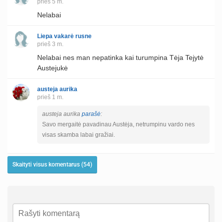
prieš 5 m.
Nelabai
Liepa vakarė rusne
prieš 3 m.
Nelabai nes man nepatinka kai turumpina Tėja Tejytė
Austejukė
austeja aurika
prieš 1 m.
austeja aurika
parašė
:
Savo mergaitė pavadinau Austėja, netrumpinu vardo nes
visas skamba labai gražiai.
Skaityti visus komentarus (54)