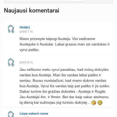
Naujausi komentarai
Heide1
prieš 7 m.
Mano pricesyte taipogi Austeja. Visi vadiname
Austejuke ir Austuke. Labai grazus man sis vardukas ir
vyrui patiko.
prieš 6 m.
Jau nėštumo metu vyrui pasakiau, kad mūsų dukrytės
vardas bus Austėja. Man šis vardas labai patiko ir
seniau. Buvau nusistačiusi, kad mano dukros vardas
bus Austėja. Vyrui šis vardas taip pat patiko ir jis sutiko.
Dabar turime dvi gražias dukreles - Austėja ir Rugile.
Jau Austėjai 4m. ir 9mėn. Bet dar kaip vakar atsimenu
tą dieną kai sužinojau jog turėsiu dukrytę...
Liepa vakarė rusne