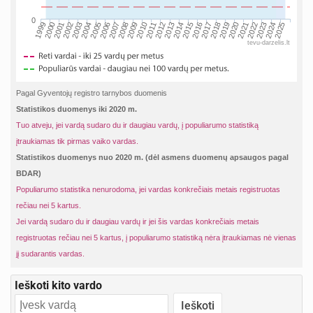
0
2005
2025
2018
2011
2004
2024
2017
2010
2003
2023
2016
2009
2002
2022
2015
2008
2001
2021
2014
2007
2000
2020
2013
2006
1999
2019
2012
tevu-darzelis.lt
Pagal Gyventojų registro tarnybos duomenis
Statistikos duomenys iki 2020 m.
Tuo atveju, jei vardą sudaro du ir daugiau vardų, į populiarumo statistiką
įtraukiamas tik pirmas vaiko vardas.
Statistikos duomenys nuo 2020 m. (dėl asmens duomenų apsaugos pagal
BDAR)
Populiarumo statistika nenurodoma, jei vardas konkrečiais metais registruotas
rečiau nei 5 kartus.
Jei vardą sudaro du ir daugiau vardų ir jei šis vardas konkrečiais metais
registruotas rečiau nei 5 kartus, į populiarumo statistiką nėra įtraukiamas nė vienas
jį sudarantis vardas.
Ieškoti kito vardo