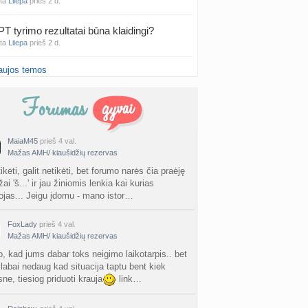
nta
Liiepa
prieš 2 d.
PT tyrimo rezultatai būna klaidingi?
nta
Liiepa
prieš 2 d.
aujos temos
27 Vasario mėnesio mažyliai
a
Vasaris2027
prieš 2 d.
atologai Šiauliuose (2)
a
Ingri2tii
prieš 2 d.
MaiaM45
prieš 4 val.
Mažas AMH/ kiaušidžių rezervas
u valymas
a
siksnyteee
prieš 2 d.
tikėti, galit netikėti, bet forumo narės čia praėję
i 'š...' ir jau žiniomis lenkia kai kurias
ojas... Jeigu įdomu - mano istor…
tis Šklėrius
nta
gerdinas
prieš 2 d.
FoxLady
prieš 4 val.
Mažas AMH/ kiaušidžių rezervas
vo mėnesio dvyniai
a
AgnieskaAdele
prieš 2 d.
o, kad jums dabar toks neigimo laikotarpis.. bet
 labai nedaug kad situacija taptu bent kiek
ne, tiesiog priduoti krauja
link…
is Jonas
nta
linikea223
prieš 2 d.