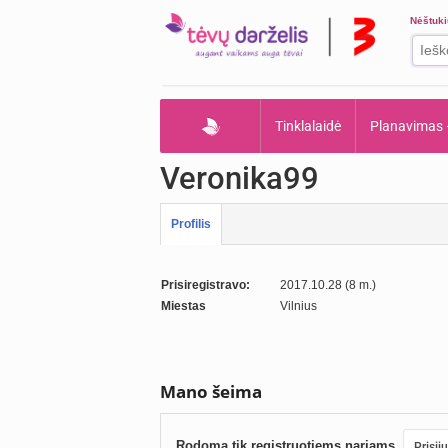
Nėštuk
Tinklalaidė
Planavimas
Veronika99
Profilis
Prisiregistravo:
2017.10.28 (8 m.)
Miestas
Vilnius
Mano šeima
Rodoma tik registruotiems nariams.
Prisij