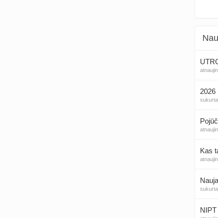
Nau
UTROG
atnauji
2026 
sukurt
Pojūč
atnauji
Kas t
atnauji
Nauja
sukurt
NIPT 