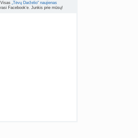
Visas
„Tėvų Darželio“ naujienas
rasi Facebook‘e. Junkis prie mūsų!
apsispręsti, ar nutraukti nėštumą? (+22)
nta
Liudeselis
prieš 6 d.
Dyson Airwrap plaukų formavimo prietaisas (atsiliepimai)
nta
RutaReads
prieš 6 d.
 temos (8000+)