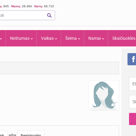
ių:
945
Mamų:
28.494
Narių:
66.710
Nėštumas
Vaikas
Šeima
Namai
Skaičiuoklės
arba
unk
Registruokis