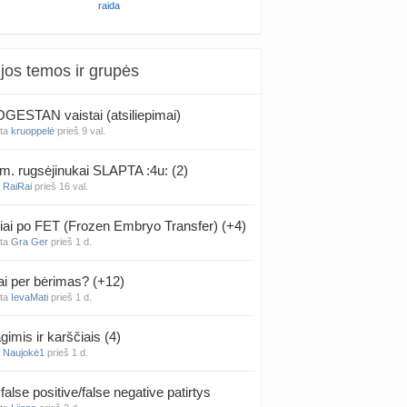
raida
jos temos ir grupės
ESTAN vaistai (atsiliepimai)
nta
kruoppelė
prieš 9 val.
m. rugsėjinukai SLAPTA :4u: (2)
a
RaiRai
prieš 16 val.
iai po FET (Frozen Embryo Transfer) (+4)
nta
Gra Ger
prieš 1 d.
ai per bėrimas? (+12)
nta
IevaMati
prieš 1 d.
gimis ir karščiais (4)
a
Naujokė1
prieš 1 d.
false positive/false negative patirtys