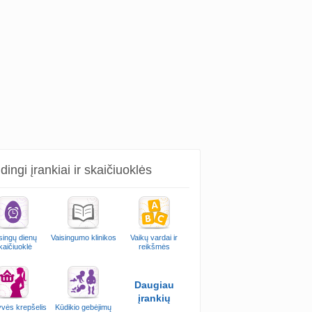
ingi įrankiai ir skaičiuoklės
singų dienų
Vaisingumo klinikos
Vaikų vardai ir
kaičiuoklė
reikšmės
Daugiau
įrankių
vės krepšelis
Kūdikio gebėjimų