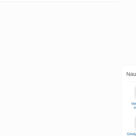
Naud
Vai
s
Gimdy