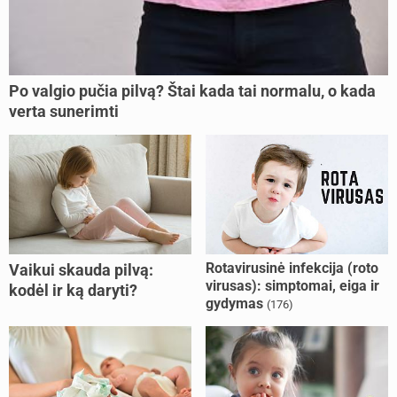
Po valgio pučia pilvą? Štai kada tai normalu, o kada
verta sunerimti
Rotavirusinė infekcija (roto
Vaikui skauda pilvą:
virusas): simptomai, eiga ir
kodėl ir ką daryti?
gydymas
(176)