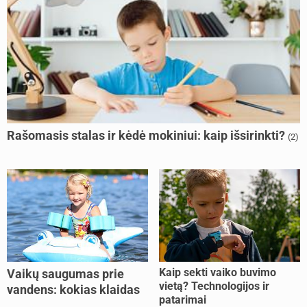
Rašomasis stalas ir kėdė mokiniui: kaip išsirinkti?
(2)
Kaip sekti vaiko buvimo
Vaikų saugumas prie
vietą? Technologijos ir
vandens: kokias klaidas
patarimai
dažniausiai daro tėvai?