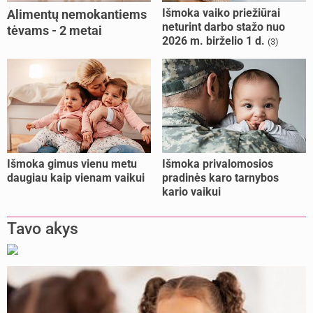
Išmoka vaiko priežiūrai
Alimentų nemokantiems
neturint darbo stažo nuo
tėvams - 2 metai
2026 m. birželio 1 d.
(3)
kalėjimo
Išmoka gimus vienu metu
Išmoka privalomosios
daugiau kaip vienam vaikui
pradinės karo tarnybos
kario vaikui
Tavo akys