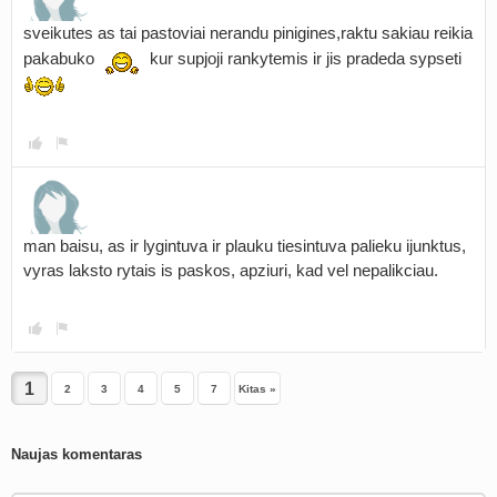
sveikutes as tai pastoviai nerandu pinigines,raktu sakiau reikia
pakabuko
kur supjoji rankytemis ir jis pradeda sypseti
man baisu, as ir lygintuva ir plauku tiesintuva palieku ijunktus,
vyras laksto rytais is paskos, apziuri, kad vel nepalikciau.
2
3
4
5
7
Kitas »
Naujas komentaras