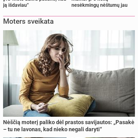
ją išdaviau“
nesėkmingų nėštumų jau
buvome praradę viltį“
Moters sveikata
Nėščią moterį paliko dėl prastos savijautos: „Pasakė
– tu ne lavonas, kad nieko negali daryti“