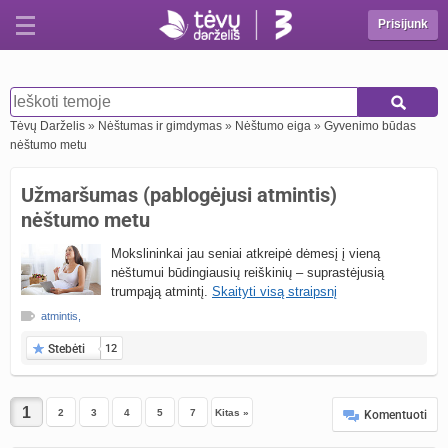
Prisijunk
Tėvų Darželis
»
Nėštumas ir gimdymas
»
Nėštumo eiga
»
Gyvenimo būdas
nėštumo metu
Užmaršumas (pablogėjusi atmintis)
nėštumo metu
Mokslininkai jau seniai atkreipė dėmesį į vieną
nėštumui būdingiausių reiškinių – suprastėjusią
trumpąją atmintį.
Skaityti visą straipsnį
atmintis
,
Stebėti
12
2
3
4
5
7
Kitas »
Komentuoti