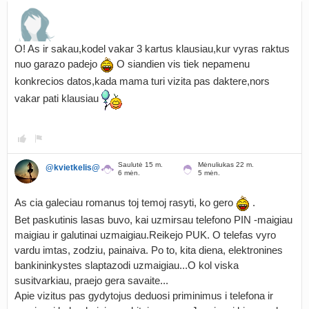
O! As ir sakau,kodel vakar 3 kartus klausiau,kur vyras raktus
nuo garazo padejo
O siandien vis tiek nepamenu
konkrecios datos,kada mama turi vizita pas daktere,nors
vakar pati klausiau
Saulutė 15 m.
Mėnuliukas 22 m.
@kvietkelis@
6 mėn.
5 mėn.
As cia galeciau romanus toj temoj rasyti, ko gero
.
Bet paskutinis lasas buvo, kai uzmirsau telefono PIN -maigiau
maigiau ir galutinai uzmaigiau.Reikejo PUK. O telefas vyro
vardu imtas, zodziu, painaiva. Po to, kita diena, elektronines
bankininkystes slaptazodi uzmaigiau...O kol viska
susitvarkiau, praejo gera savaite...
Apie vizitus pas gydytojus deduosi priminimus i telefona ir