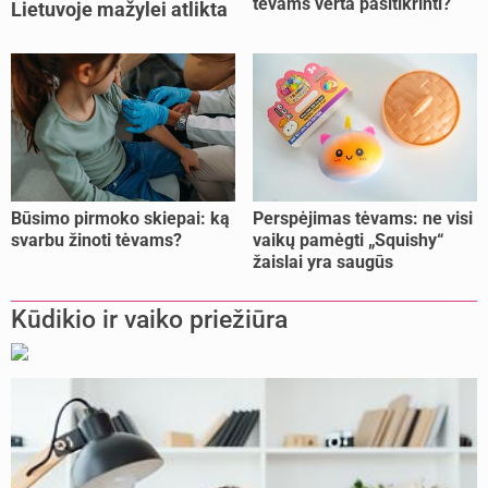
tėvams verta pasitikrinti?
Lietuvoje mažylei atlikta
unikali procedūra
Būsimo pirmoko skiepai: ką
Perspėjimas tėvams: ne visi
svarbu žinoti tėvams?
vaikų pamėgti „Squishy“
žaislai yra saugūs
Kūdikio ir vaiko priežiūra