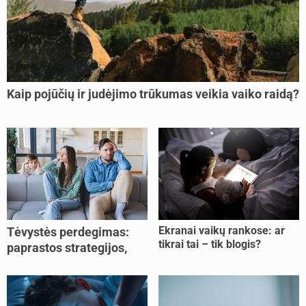
Kaip pojūčių ir judėjimo trūkumas veikia vaiko raidą?
Ekranai vaikų rankose: ar
Tėvystės perdegimas:
tikrai tai – tik blogis?
paprastos strategijos,
padedančios atgauti
jėgas