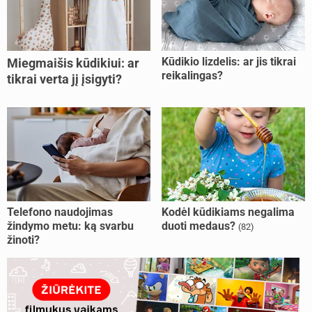
Kūdikio lizdelis: ar jis tikrai
Miegmaišis kūdikiui: ar
reikalingas?
tikrai verta jį įsigyti?
Telefono naudojimas
Kodėl kūdikiams negalima
žindymo metu: ką svarbu
duoti medaus?
(82)
žinoti?