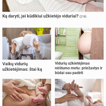
Ką daryti, jei kūdikiui užkietėjo viduriai?
(218)
Vidurių užkietėjimas
Vaikų vidurių
nėštumo metu: priežastys ir
užkietėjimas: štai ką
būdai sau padėti
daryti