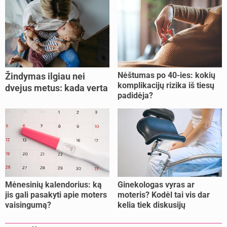
Nėštumas po 40-ies: kokių
Žindymas ilgiau nei
komplikacijų rizika iš tiesų
dvejus metus: kada verta
padidėja?
tęsti, o kada metas
nujunkyti?
Mėnesinių kalendorius: ką
Ginekologas vyras ar
jis gali pasakyti apie moters
moteris? Kodėl tai vis dar
vaisingumą?
kelia tiek diskusijų