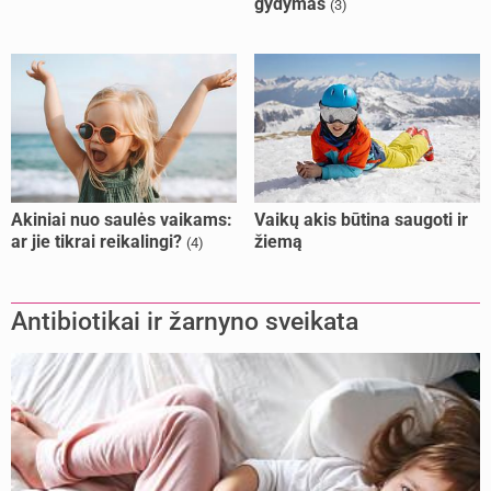
gydymas
(3)
Akiniai nuo saulės vaikams:
Vaikų akis būtina saugoti ir
ar jie tikrai reikalingi?
žiemą
(4)
Antibiotikai ir žarnyno sveikata