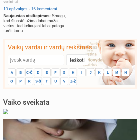
vertinimai
10 apžvalgos
-
15 komentarai
Naujausias atsiliepimas:
Smagu,
kad šluostė užima labai mažai
vietos, tad keliaujant labai patogu
turėti kartu.
Vaikų vardai ir vardų reikšmės
A
B
C-Č
D
E
F
G
H
I
J
K
L
M
N
O
P
R
S-Š
T
U
V
Z-Ž
Vaiko sveikata