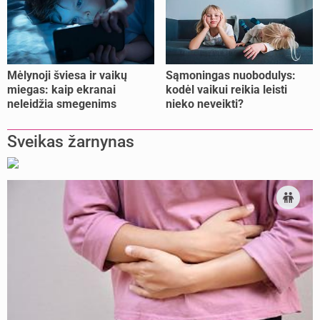
Mėlynoji šviesa ir vaikų
Sąmoningas nuobodulys:
miegas: kaip ekranai
kodėl vaikui reikia leisti
neleidžia smegenims
nieko neveikti?
pailsėti?
Sveikas žarnynas