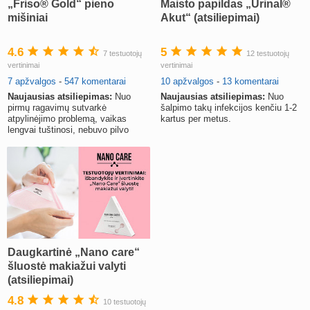
„Friso® Gold“ pieno
Maisto papildas „Urinal®
mišiniai
Akut“ (atsiliepimai)
4.6
5
7 testuotojų
12 testuotojų
vertinimai
vertinimai
7 apžvalgos
-
547 komentarai
10 apžvalgos
-
13 komentarai
Naujausias atsiliepimas:
Nuo
Naujausias atsiliepimas:
Nuo
pirmų ragavimų sutvarkė
šalpimo takų infekcijos kenčiu 1-2
atpylinėjimo problemą, vaikas
kartus per metus.
lengvai tuštinosi, nebuvo pilvo
pūtimo, buvo aktyvus ir laimingas.
Daugkartinė „Nano care“
šluostė makiažui valyti
(atsiliepimai)
4.8
10 testuotojų