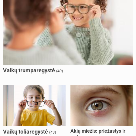
Vaikų trumparegystė
(49)
Akių miežis: priežastys ir
Vaikų toliaregystė
(43)