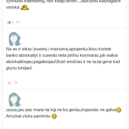
zymiuosi kalendoriuj, nes kitaip-amen...Jauciuosi kiauragalve
visiska
1
Na as ir tokia:-)nueinu i maxsima,apsiperku.ikisu kortele
banko atsiskaityt ir suwedu neta pin!nu kosmaras.juk wakar
atsiskaitinejau,pagalwojau!2kart wedziau ir ne ta.tai gerai kad
grynu turejau!
uuuuu,jau pas mane tai irgi ne ka geriau,kopustas ne galva
Amzinai viska pamirstu