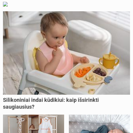
Silikoniniai indai kūdikiui: kaip išsirinkti
saugiausius?