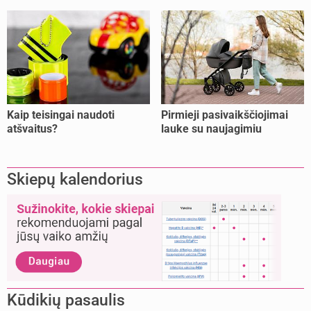
Kaip teisingai naudoti
Pirmieji pasivaikščiojimai
atšvaitus?
lauke su naujagimiu
Skiepų kalendorius
Kūdikių pasaulis