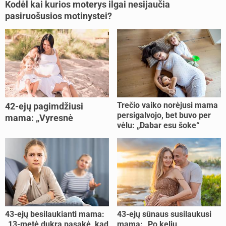
Kodėl kai kurios moterys ilgai nesijaučia
pasiruošusios motinystei?
Trečio vaiko norėjusi mama
42-ejų pagimdžiusi
persigalvojo, bet buvo per
mama: „Vyresnė
vėlu: „Dabar esu šoke“
nėštumą išnešiojau
lengviau“
43-ejų besilaukianti mama:
43-ejų sūnaus susilaukusi
„13-metė dukra pasakė, kad
mama: „Po kelių