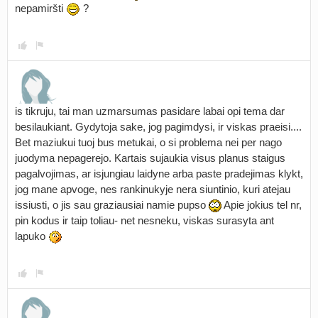
nepamiršti
?
is tikruju, tai man uzmarsumas pasidare labai opi tema dar
besilaukiant. Gydytoja sake, jog pagimdysi, ir viskas praeisi....
Bet maziukui tuoj bus metukai, o si problema nei per nago
juodyma nepagerejo. Kartais sujaukia visus planus staigus
pagalvojimas, ar isjungiau laidyne arba paste pradejimas klykt,
jog mane apvoge, nes rankinukyje nera siuntinio, kuri atejau
issiusti, o jis sau graziausiai namie pupso
Apie jokius tel nr,
pin kodus ir taip toliau- net nesneku, viskas surasyta ant
lapuko