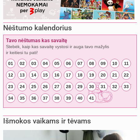
Nėštumo kalendorius
Tavo nėštumas kas savaitę
Stebėk, kaip kas savaitę vystosi ir auga tavo mažylis
ir keitiesi tu pati!
01
02
03
04
05
06
07
08
09
10
11
12
13
14
15
16
17
18
19
20
21
22
23
24
25
26
27
28
29
30
31
32
33
34
35
36
37
38
39
40
41
Išmokos vaikams ir tėvams