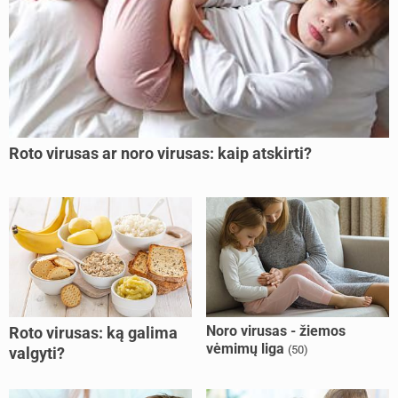
Roto virusas ar noro virusas: kaip atskirti?
Noro virusas - žiemos
Roto virusas: ką galima
vėmimų liga
(50)
valgyti?