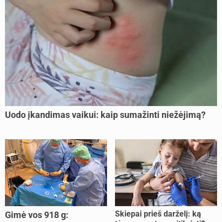
Uodo įkandimas vaikui: kaip sumažinti niežėjimą?
Skiepai prieš darželį: ką
Gimė vos 918 g: