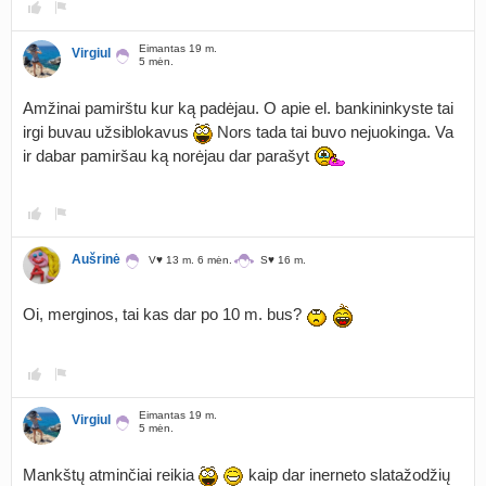
Eimantas 19 m.
Virgiul
5 mėn.
Amžinai pamirštu kur ką padėjau. O apie el. bankininkyste tai
irgi buvau užsiblokavus
Nors tada tai buvo nejuokinga. Va
ir dabar pamiršau ką norėjau dar parašyt
Aušrinė
V♥️ 13 m. 6 mėn.
S♥ 16 m.
Oi, merginos, tai kas dar po 10 m. bus?
Eimantas 19 m.
Virgiul
5 mėn.
Mankštų atminčiai reikia
kaip dar inerneto slatažodžių