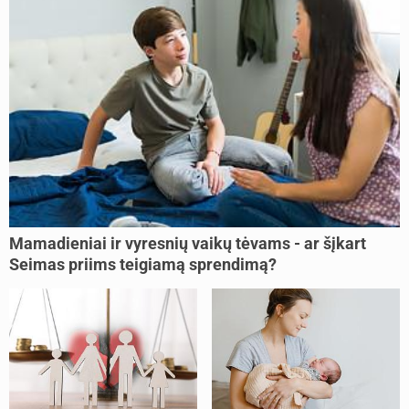
Mamadieniai ir vyresnių vaikų tėvams - ar šįkart
Seimas priims teigiamą sprendimą?