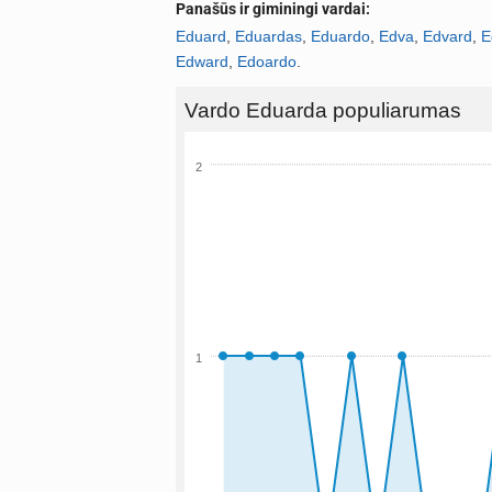
Panašūs ir giminingi vardai:
Eduard
,
Eduardas
,
Eduardo
,
Edva
,
Edvard
,
E
Edward
,
Edoardo
.
Vardo Eduarda populiarumas
2
1