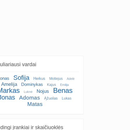
liariausi vardai
Sofija
onas
Herkus
Motiejus
Adelė
Amelija
Dominykas
Kajus
Emilija
Markas
Benas
Nojus
Luknė
Jonas
Adomas
Ąžuolas
Lukas
Matas
ingi įrankiai ir skaičiuoklės