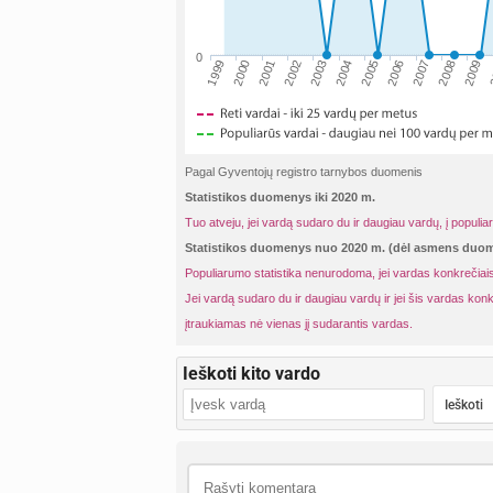
0
2001
2004
2007
2
1999
2002
2005
2008
2000
2003
2006
2009
Pagal Gyventojų registro tarnybos duomenis
Statistikos duomenys iki 2020 m.
Tuo atveju, jei vardą sudaro du ir daugiau vardų, į populia
Statistikos duomenys nuo 2020 m. (dėl asmens du
Populiarumo statistika nenurodoma, jei vardas konkrečiais
Jei vardą sudaro du ir daugiau vardų ir jei šis vardas konk
įtraukiamas nė vienas jį sudarantis vardas.
Ieškoti kito vardo