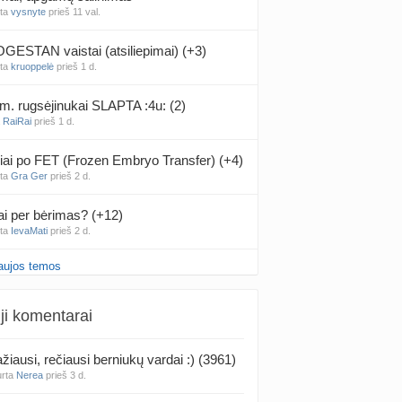
nta
vysnyte
prieš 11 val.
ESTAN vaistai (atsiliepimai) (+3)
nta
kruoppelė
prieš 1 d.
m. rugsėjinukai SLAPTA :4u: (2)
a
RaiRai
prieš 1 d.
iai po FET (Frozen Embryo Transfer) (+4)
nta
Gra Ger
prieš 2 d.
ai per bėrimas? (+12)
nta
IevaMati
prieš 2 d.
aujos temos
gimis ir karščiais (4)
a
Naujokė1
prieš 2 d.
ji komentarai
false positive/false negative patirtys
nta
Liiepa
prieš 2 d.
žiausi, rečiausi berniukų vardai :) (3961)
urta
Nerea
prieš 3 d.
PT tyrimo rezultatai būna klaidingi?
nta
Liiepa
prieš 2 d.