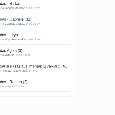
das - Ralfas
urta
Imogen Macleod
prieš 1 sav.
 temos (8000+)
das - Gabrielė (32)
urta
Gabrielė Čiūtaitė
prieš 1 sav.
das - Idrys
urta
idrysjakubauskas
prieš 3 sav.
das Agota (3)
urta
viktorija-
prieš 1 mėn.
Rečiausi ir gražiausi mergaičių vardai :) (4314)
urta
lutute_liepute
prieš 1 mėn.
das - Rasma (2)
urta
forl
prieš 1 mėn.
das - Mila (12)
urta
Vaiva07
prieš 1 mėn.
das - Luknė (33)