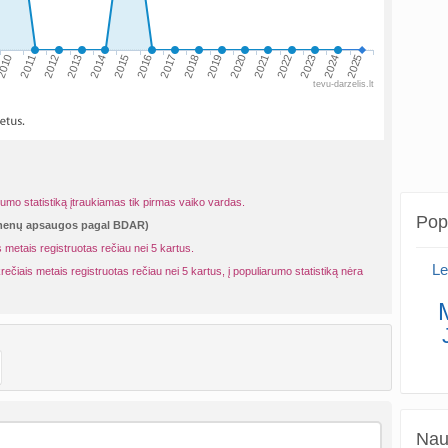
010
2013
2016
2019
2022
2025
2011
2014
2017
2020
2023
2012
2015
2018
2021
2024
tevu-darzelis.lt
rumo statistiką įtraukiamas tik pirmas vaiko vardas.
Popu
omenų apsaugos pagal BDAR)
 metais registruotas rečiau nei 5 kartus.
Le
rečiais metais registruotas rečiau nei 5 kartus, į populiarumo statistiką nėra
Naud