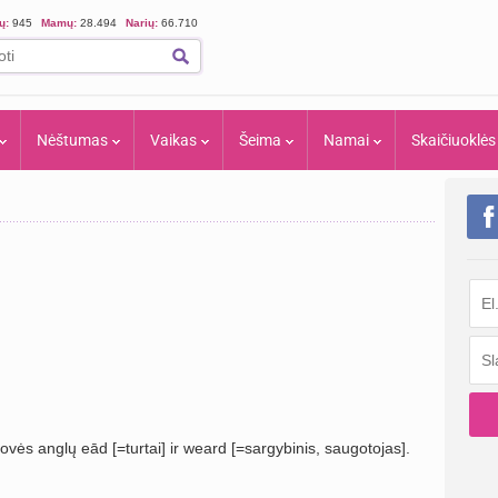
ių:
945
Mamų:
28.494
Narių:
66.710
Nėštumas
Vaikas
Šeima
Namai
Skaičiuoklės
vės anglų eād [=turtai] ir weard [=sargybinis, saugotojas].