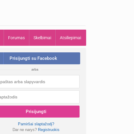
Forumas
Skelbimai
Atsiliepimai
Prisijungti su Facebook
arba
Prisijungti
Pamiršai slaptažodį?
Dar ne narys?
Registruokis