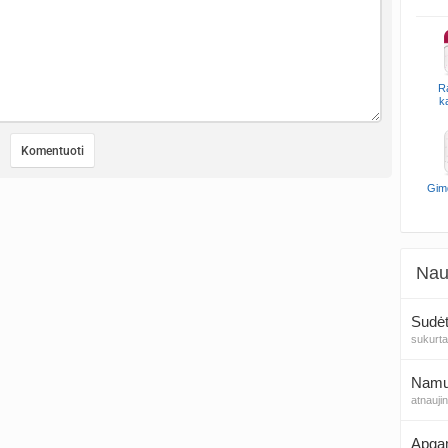
R
k
Gim
Nau
Sudėt
sukurt
Namų 
atnauji
Apga