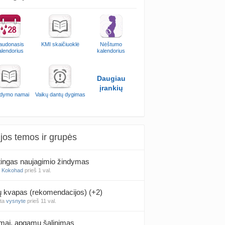
audonasis
KMI skaičiuoklė
Nėštumo
alendorius
kalendorius
Daugiau
įrankių
dymo namai
Vaikų dantų dygimas
jos temos ir grupės
ingas naujagimio žindymas
a
Kokohad
prieš 1 val.
kvapas (rekomendacijos) (+2)
nta
vysnyte
prieš 11 val.
mai, apgamų šalinimas