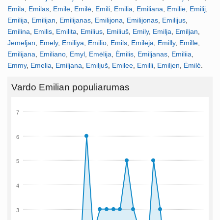
Emila
,
Emilas
,
Emile
,
Emilė
,
Emili
,
Emilia
,
Emiliana
,
Emilie
,
Emilij
,
Emilija
,
Emilijan
,
Emilijanas
,
Emilijona
,
Emilijonas
,
Emilijus
,
Emilina
,
Emilis
,
Emilita
,
Emilius
,
Emiliuš
,
Emily
,
Emilja
,
Emiljan
,
Jemeljan
,
Emely
,
Emiliya
,
Emilio
,
Emils
,
Emilėja
,
Emilly
,
Emille
,
Emilijana
,
Emiliano
,
Emyl
,
Emėlija
,
Ėmilis
,
Emiljanas
,
Emiliia
,
Emmy
,
Emelia
,
Emiljana
,
Emiljuš
,
Emilee
,
Emilli
,
Emiljen
,
Ėmilė
.
Vardo Emilian populiarumas
7
6
5
4
3