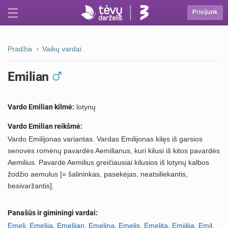
Prisijunk
Pradžia
Vaikų vardai
Emilian
Vardo Emilian kilmė:
lotynų
Vardo Emilian reikšmė:
Vardo Emilijonas variantas. Vardas Emilijonas kilęs iš garsios
senovės romėnų pavardės Aemilianus, kuri kilusi iš kitos pavardės
Aemilius. Pavardė Aemilius greičiausiai kilusios iš lotynų kalbos
žodžio aemulus [= šalininkas, pasekėjas, neatsiliekantis,
besivaržantis].
Panašūs ir giminingi vardai:
Emeli
,
Emelija
,
Emelijan
,
Emelina
,
Emelis
,
Emelita
,
Emiilija
,
Emil
,