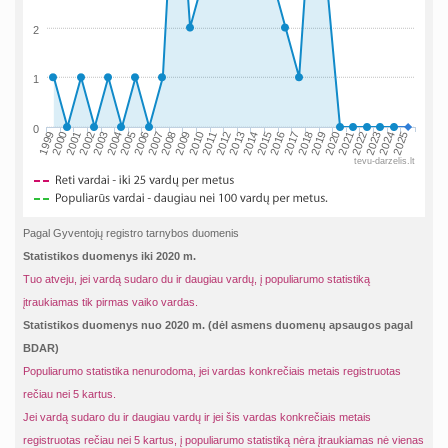
2
1
0
2002
2019
2009
1999
2016
2006
2023
2013
2003
2020
2010
2000
2017
2007
2024
2014
2004
2021
2011
2001
2018
2008
2025
2015
2005
2022
2012
tevu-darzelis.lt
Pagal Gyventojų registro tarnybos duomenis
Statistikos duomenys iki 2020 m.
Tuo atveju, jei vardą sudaro du ir daugiau vardų, į populiarumo statistiką
įtraukiamas tik pirmas vaiko vardas.
Statistikos duomenys nuo 2020 m. (dėl asmens duomenų apsaugos pagal
BDAR)
Populiarumo statistika nenurodoma, jei vardas konkrečiais metais registruotas
rečiau nei 5 kartus.
Jei vardą sudaro du ir daugiau vardų ir jei šis vardas konkrečiais metais
registruotas rečiau nei 5 kartus, į populiarumo statistiką nėra įtraukiamas nė vienas