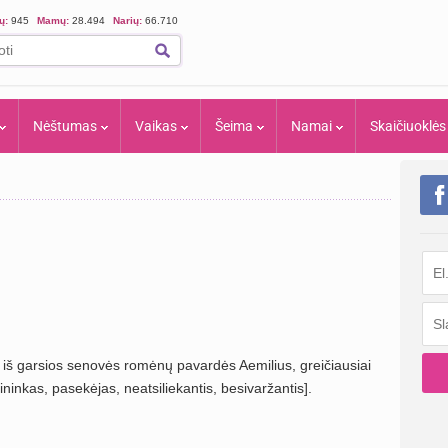
ių:
945
Mamų:
28.494
Narių:
66.710
Nėštumas
Vaikas
Šeima
Namai
Skaičiuoklės
ęs iš garsios senovės romėnų pavardės Aemilius, greičiausiai
ininkas, pasekėjas, neatsiliekantis, besivaržantis].