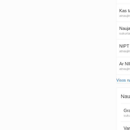
Kas t
atnauji
Nauja
sukurt
NIPT 
atnauji
Ar NI
atnauji
Visos n
20
sukurt
Nau
Traum
sukurt
Gra
suk
Čakr
sukurt
Var