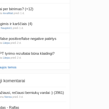
ai per bėrimas? (+12)
nta
IevaMati
prieš 1 d.
gimis ir karščiais (4)
a
Naujokė1
prieš 1 d.
false positive/false negative patirtys
nta
Liiepa
prieš 2 d.
PT tyrimo rezultatai būna klaidingi?
nta
Liiepa
prieš 2 d.
aujos temos
27 Vasario mėnesio mažyliai
a
Vasaris2027
prieš 2 d.
ji komentarai
atologai Šiauliuose (2)
a
Ingri2tii
prieš 2 d.
žiausi, rečiausi berniukų vardai :) (3961)
urta
Nerea
prieš 3 d.
u valymas
a
siksnyteee
prieš 2 d.
das - Ralfas