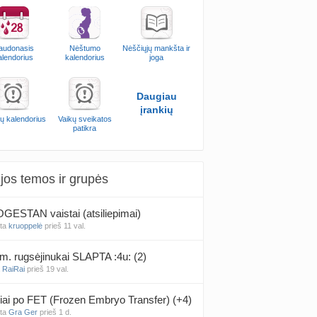
audonasis
Nėštumo
Nėščiųjų mankšta ir
alendorius
kalendorius
joga
Daugiau
įrankių
ų kalendorius
Vaikų sveikatos
patikra
jos temos ir grupės
ESTAN vaistai (atsiliepimai)
nta
kruoppelė
prieš 11 val.
m. rugsėjinukai SLAPTA :4u: (2)
a
RaiRai
prieš 19 val.
iai po FET (Frozen Embryo Transfer) (+4)
nta
Gra Ger
prieš 1 d.