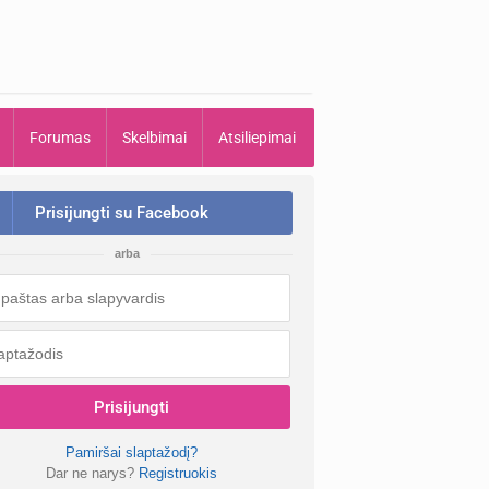
Forumas
Skelbimai
Atsiliepimai
Prisijungti su Facebook
arba
Prisijungti
Pamiršai slaptažodį?
Dar ne narys?
Registruokis