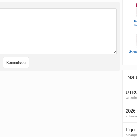
R
k
Skiep
Nau
UTROG
atnauji
2026 
sukurt
Pojūč
atnauji