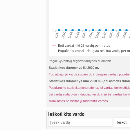
0
2001
2004
2007
2
1999
2002
2005
2008
2000
2003
2006
2009
Pagal Gyventojų registro tarnybos duomenis
Statistikos duomenys iki 2020 m.
Tuo atveju, jei vardą sudaro du ir daugiau vardų, į populia
Statistikos duomenys nuo 2020 m. (dėl asmens du
Populiarumo statistika nenurodoma, jei vardas konkrečiais
Jei vardą sudaro du ir daugiau vardų ir jei šis vardas konk
įtraukiamas nė vienas jį sudarantis vardas.
Ieškoti kito vardo