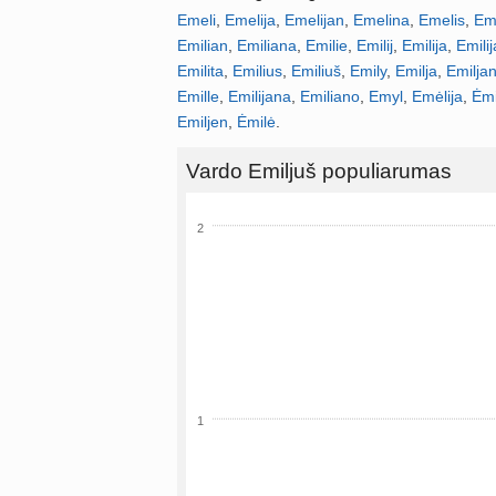
Emeli
,
Emelija
,
Emelijan
,
Emelina
,
Emelis
,
Em
Emilian
,
Emiliana
,
Emilie
,
Emilij
,
Emilija
,
Emili
Emilita
,
Emilius
,
Emiliuš
,
Emily
,
Emilja
,
Emilja
Emille
,
Emilijana
,
Emiliano
,
Emyl
,
Emėlija
,
Ėmi
Emiljen
,
Ėmilė
.
Vardo Emiljuš populiarumas
2
1