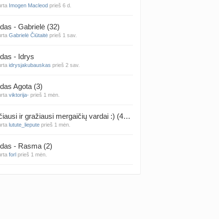
urta
Imogen Macleod
prieš 6 d.
 temos (8000+)
das - Gabrielė (32)
urta
Gabrielė Čiūtaitė
prieš 1 sav.
das - Idrys
urta
idrysjakubauskas
prieš 2 sav.
das Agota (3)
urta
viktorija-
prieš 1 mėn.
Rečiausi ir gražiausi mergaičių vardai :) (4314)
urta
lutute_liepute
prieš 1 mėn.
das - Rasma (2)
urta
forl
prieš 1 mėn.
das - Mila (12)
urta
Vaiva07
prieš 1 mėn.
das - Luknė (33)
urta
Arnas
prieš 1 mėn.