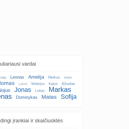
liariausi vardai
Amelija
Leonas
Herkus
milija
Adelė
domas
Ąžuolas
Motiejus
Kajus
Luknė
Markas
Jonas
Nojus
Lukas
enas
Sofija
Matas
Dominykas
ingi įrankiai ir skaičiuoklės