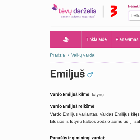
Nėštuk
Tinklalaidė
Planavimas
Pradžia
Vaikų vardai
Emiljuš
Vardo Emiljuš kilmė:
lotynų
Vardo Emiljuš reikšmė:
Vardo Emilijus variantas. Vardas Emilijus kil
kilusios iš lotynų kalbos žodžio aemulus [= šal
Panašūs ir giminingi vardai: