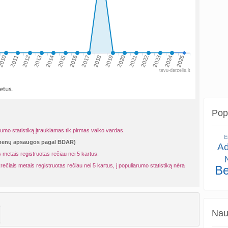
010
2013
2016
2019
2022
2025
2011
2014
2017
2020
2023
2012
2015
2018
2021
2024
tevu-darzelis.lt
Popu
rumo statistiką įtraukiamas tik pirmas vaiko vardas.
E
omenų apsaugos pagal BDAR)
A
 metais registruotas rečiau nei 5 kartus.
rečiais metais registruotas rečiau nei 5 kartus, į populiarumo statistiką nėra
B
Naud