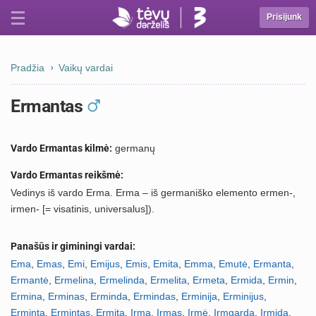
Prisijunk
Pradžia
Vaikų vardai
Ermantas
Vardo Ermantas kilmė:
germanų
Vardo Ermantas reikšmė:
Vedinys iš vardo Erma. Erma – iš germaniško elemento ermen-,
irmen- [= visatinis, universalus]).
Panašūs ir giminingi vardai:
Ema
,
Emas
,
Emi
,
Emijus
,
Emis
,
Emita
,
Emma
,
Emutė
,
Ermanta
,
Ermantė
,
Ermelina
,
Ermelinda
,
Ermelita
,
Ermeta
,
Ermida
,
Ermin
,
Ermina
,
Erminas
,
Erminda
,
Ermindas
,
Erminija
,
Erminijus
,
Erminta
,
Ermintas
,
Ermita
,
Irma
,
Irmas
,
Irmė
,
Irmgarda
,
Irmida
,