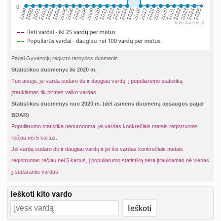
0
2002
2019
2009
1999
2016
2006
2023
2013
2003
2020
2010
2000
2017
2007
2024
2014
2004
2021
2011
2001
2018
2008
2025
2015
2005
2022
2012
tevu-darzelis.lt
Pagal Gyventojų registro tarnybos duomenis
Statistikos duomenys iki 2020 m.
Tuo atveju, jei vardą sudaro du ir daugiau vardų, į populiarumo statistiką
įtraukiamas tik pirmas vaiko vardas.
Statistikos duomenys nuo 2020 m. (dėl asmens duomenų apsaugos pagal
BDAR)
Populiarumo statistika nenurodoma, jei vardas konkrečiais metais registruotas
rečiau nei 5 kartus.
Jei vardą sudaro du ir daugiau vardų ir jei šis vardas konkrečiais metais
registruotas rečiau nei 5 kartus, į populiarumo statistiką nėra įtraukiamas nė vienas
jį sudarantis vardas.
Ieškoti kito vardo