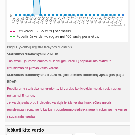
0
2002
2019
2009
1999
2016
2006
2023
2013
2003
2020
2010
2000
2017
2007
2024
2014
2004
2021
2011
2001
2018
2008
2025
2015
2005
2022
2012
tevu-darzelis.lt
Pagal Gyventojų registro tarnybos duomenis
Statistikos duomenys iki 2020 m.
Tuo atveju, jei vardą sudaro du ir daugiau vardų, į populiarumo statistiką
įtraukiamas tik pirmas vaiko vardas.
Statistikos duomenys nuo 2020 m. (dėl asmens duomenų apsaugos pagal
BDAR)
Populiarumo statistika nenurodoma, jei vardas konkrečiais metais registruotas
rečiau nei 5 kartus.
Jei vardą sudaro du ir daugiau vardų ir jei šis vardas konkrečiais metais
registruotas rečiau nei 5 kartus, į populiarumo statistiką nėra įtraukiamas nė vienas
jį sudarantis vardas.
Ieškoti kito vardo