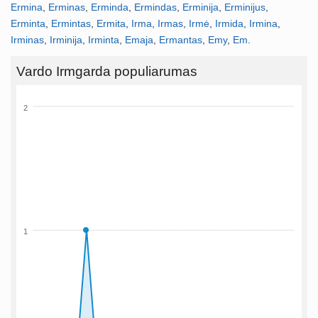
Ermina
,
Erminas
,
Erminda
,
Ermindas
,
Erminija
,
Erminijus
,
Erminta
,
Ermintas
,
Ermita
,
Irma
,
Irmas
,
Irmė
,
Irmida
,
Irmina
,
Irminas
,
Irminija
,
Irminta
,
Emaja
,
Ermantas
,
Emy
,
Em
.
Vardo Irmgarda populiarumas
2
1