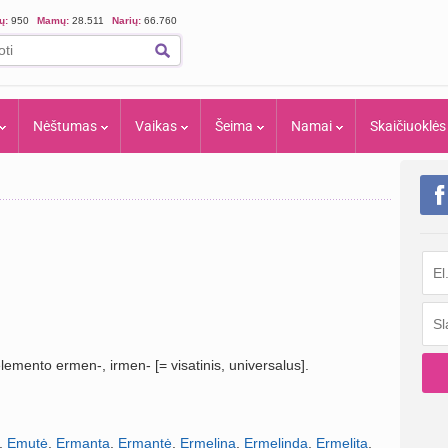
ių:
950
Mamų:
28.511
Narių:
66.760
Nėštumas
Vaikas
Šeima
Namai
Skaičiuoklės
lemento ermen-, irmen- [= visatinis, universalus].
,
Emutė
,
Ermanta
,
Ermantė
,
Ermelina
,
Ermelinda
,
Ermelita
,