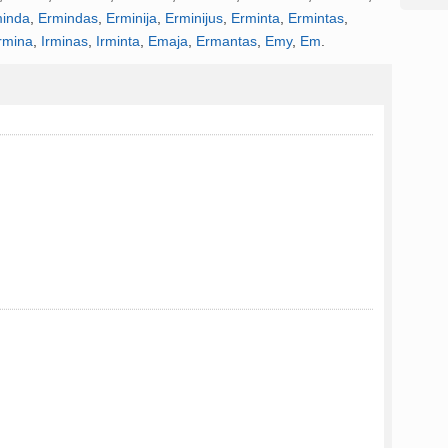
inda
,
Ermindas
,
Erminija
,
Erminijus
,
Erminta
,
Ermintas
,
rmina
,
Irminas
,
Irminta
,
Emaja
,
Ermantas
,
Emy
,
Em
.