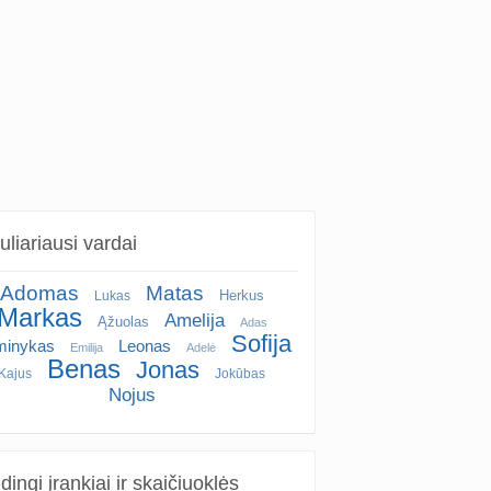
liariausi vardai
Adomas
Matas
Herkus
Lukas
Markas
Amelija
Ąžuolas
Adas
Sofija
inykas
Leonas
Emilija
Adelė
Benas
Jonas
Kajus
Jokūbas
Nojus
ingi įrankiai ir skaičiuoklės