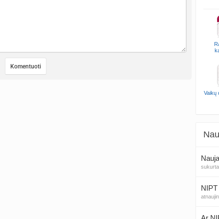
R
k
Vaikų
Nau
Nauja
sukurt
NIPT 
atnauji
Ar NI