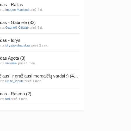
das - Ralfas
urta
Imogen Macleod
prieš 4 d.
 temos (8000+)
das - Gabrielė (32)
urta
Gabrielė Čiūtaitė
prieš 5 d.
das - Idrys
urta
idrysjakubauskas
prieš 2 sav.
das Agota (3)
urta
viktorija-
prieš 1 mėn.
Rečiausi ir gražiausi mergaičių vardai :) (4314)
urta
lutute_liepute
prieš 1 mėn.
das - Rasma (2)
urta
forl
prieš 1 mėn.
das - Mila (12)
urta
Vaiva07
prieš 1 mėn.
das - Luknė (33)