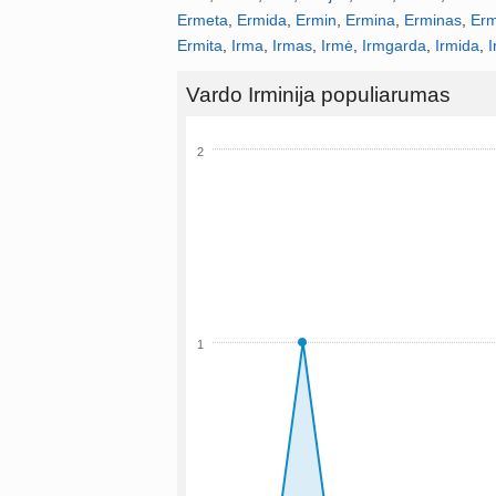
Ermeta
,
Ermida
,
Ermin
,
Ermina
,
Erminas
,
Erm
Ermita
,
Irma
,
Irmas
,
Irmė
,
Irmgarda
,
Irmida
,
I
Vardo Irminija populiarumas
2
1