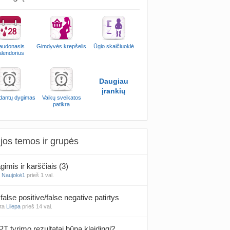
audonasis
Gimdyvės krepšelis
Ūgio skaičiuoklė
alendorius
Daugiau
įrankių
 dantų dygimas
Vaikų sveikatos
patikra
jos temos ir grupės
gimis ir karščiais (3)
a
Naujokė1
prieš 1 val.
false positive/false negative patirtys
nta
Liiepa
prieš 14 val.
PT tyrimo rezultatai būna klaidingi?