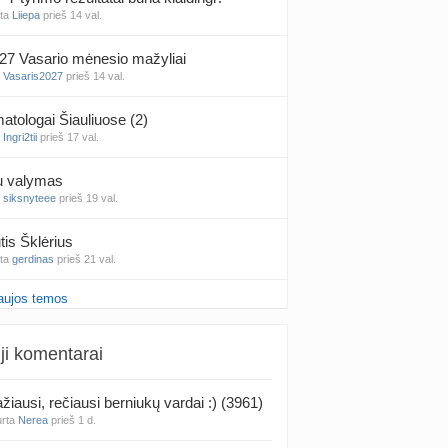
nta
Liiepa
prieš 14 val.
27 Vasario mėnesio mažyliai
a
Vasaris2027
prieš 14 val.
atologai Šiauliuose (2)
a
Ingri2tii
prieš 17 val.
u valymas
a
siksnyteee
prieš 19 val.
tis Šklėrius
nta
gerdinas
prieš 21 val.
aujos temos
vo mėnesio dvyniai
a
AgnieskaAdele
prieš 23 val.
ji komentarai
is Jonas
nta
linikea223
prieš 1 d.
žiausi, rečiausi berniukų vardai :) (3961)
urta
Nerea
prieš 1 d.
rfo mokyklos
a
babarikė
prieš 1 d.