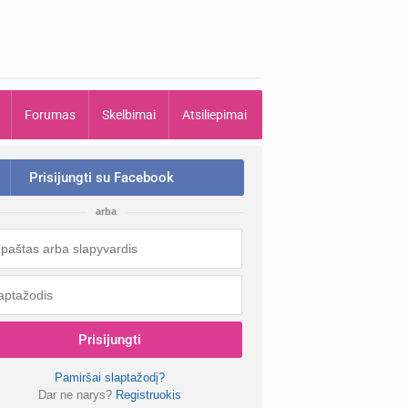
Forumas
Skelbimai
Atsiliepimai
Prisijungti su Facebook
arba
Prisijungti
Pamiršai slaptažodį?
Dar ne narys?
Registruokis