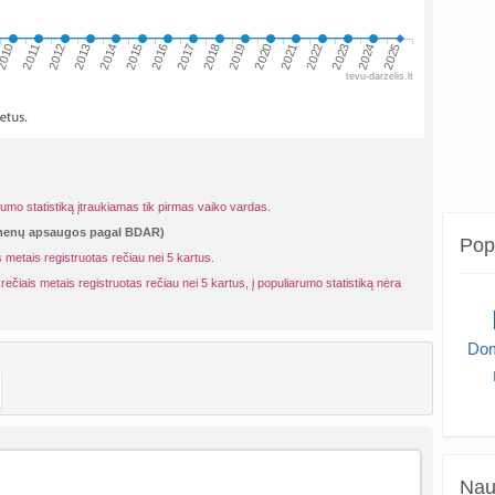
010
2013
2016
2019
2022
2025
2011
2014
2017
2020
2023
2012
2015
2018
2021
2024
tevu-darzelis.lt
rumo statistiką įtraukiamas tik pirmas vaiko vardas.
omenų apsaugos pagal BDAR)
Popu
 metais registruotas rečiau nei 5 kartus.
rečiais metais registruotas rečiau nei 5 kartus, į populiarumo statistiką nėra
Dom
Naud