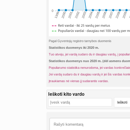
0
2001
2004
2007
2
1999
2002
2005
2008
2000
2003
2006
2009
Pagal Gyventojų registro tarnybos duomenis
Statistikos duomenys iki 2020 m.
Tuo atveju, jei vardą sudaro du ir daugiau vardų, į populia
Statistikos duomenys nuo 2020 m. (dėl asmens du
Populiarumo statistika nenurodoma, jei vardas konkrečiais
Jei vardą sudaro du ir daugiau vardų ir jei šis vardas konk
įtraukiamas nė vienas jį sudarantis vardas.
Ieškoti kito vardo