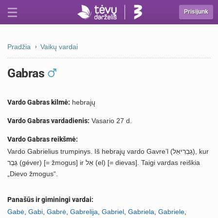
Prisijunk
Pradžia
Vaikų vardai
Gabras
Vardo Gabras kilmė:
hebrajų
Vardo Gabras vardadienis:
Vasario 27 d.
Vardo Gabras reikšmė:
Vardo Gabrielius trumpinys. Iš hebrajų vardo Gavre’l (גַבְרִיאֵל), kur
גֶּבֶר (géver) [= žmogus] ir אֵל (el) [= dievas]. Taigi vardas reiškia
„Dievo žmogus“.
Panašūs ir giminingi vardai:
Gabė
,
Gabi
,
Gabrė
,
Gabrelija
,
Gabriel
,
Gabriela
,
Gabriele
,