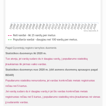
2002
2019
2009
1999
2016
2006
2023
2013
2003
2020
2010
2000
2017
2007
2024
2014
2004
2021
2011
2001
2018
2008
2025
2015
2005
2022
2012
tevu-darzelis.lt
Pagal Gyventojų registro tarnybos duomenis
Statistikos duomenys iki 2020 m.
Tuo atveju, jei vardą sudaro du ir daugiau vardų, į populiarumo statistiką
įtraukiamas tik pirmas vaiko vardas.
Statistikos duomenys nuo 2020 m. (dėl asmens duomenų apsaugos pagal
BDAR)
Populiarumo statistika nenurodoma, jei vardas konkrečiais metais registruotas
rečiau nei 5 kartus.
Jei vardą sudaro du ir daugiau vardų ir jei šis vardas konkrečiais metais
registruotas rečiau nei 5 kartus, į populiarumo statistiką nėra įtraukiamas nė vienas
jį sudarantis vardas.