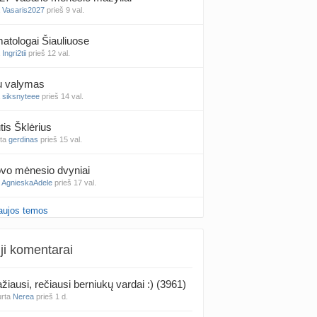
a
Vasaris2027
prieš 9 val.
atologai Šiauliuose
a
Ingri2tii
prieš 12 val.
u valymas
a
siksnyteee
prieš 14 val.
tis Šklėrius
nta
gerdinas
prieš 15 val.
vo mėnesio dvyniai
a
AgnieskaAdele
prieš 17 val.
aujos temos
is Jonas
nta
linikea223
prieš 19 val.
ji komentarai
rfo mokyklos
a
babarikė
prieš 1 d.
žiausi, rečiausi berniukų vardai :) (3961)
urta
Nerea
prieš 1 d.
ausi, rečiausi berniukų vardai :)
nta
Nerea
prieš 1 d.