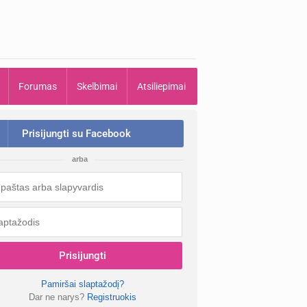
Forumas
Skelbimai
Atsiliepimai
Prisijungti su Facebook
arba
Prisijungti
Pamiršai slaptažodį?
Dar ne narys?
Registruokis