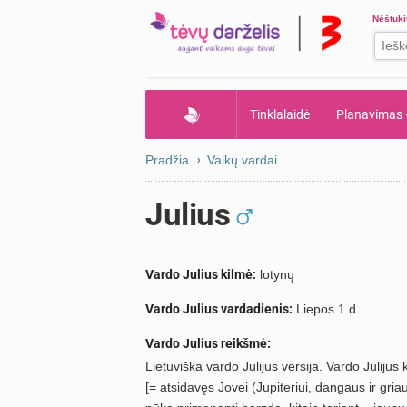
Nėštuk
Tinklalaidė
Planavimas
Pradžia
Vaikų vardai
Julius
Vardo Julius kilmė:
lotynų
Vardo Julius vardadienis:
Liepos 1 d.
Vardo Julius reikšmė:
Lietuviška vardo Julijus versija. Vardo Julijus 
[= atsidavęs Jovei (Jupiteriui, dangaus ir griau