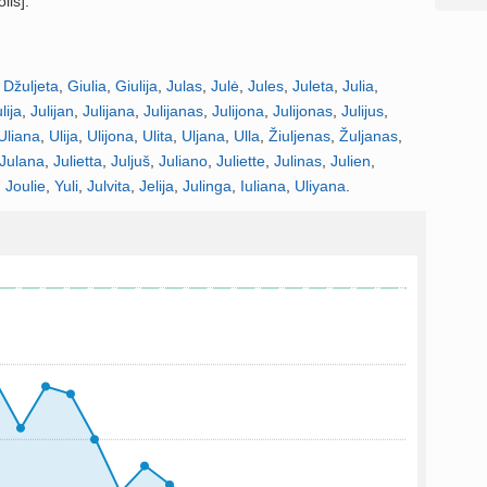
lis].
,
Džuljeta
,
Giulia
,
Giulija
,
Julas
,
Julė
,
Jules
,
Juleta
,
Julia
,
lija
,
Julijan
,
Julijana
,
Julijanas
,
Julijona
,
Julijonas
,
Julijus
,
Uliana
,
Ulija
,
Ulijona
,
Ulita
,
Uljana
,
Ulla
,
Žiuljenas
,
Žuljanas
,
Julana
,
Julietta
,
Juljuš
,
Juliano
,
Juliette
,
Julinas
,
Julien
,
,
Joulie
,
Yuli
,
Julvita
,
Jelija
,
Julinga
,
Iuliana
,
Uliyana
.