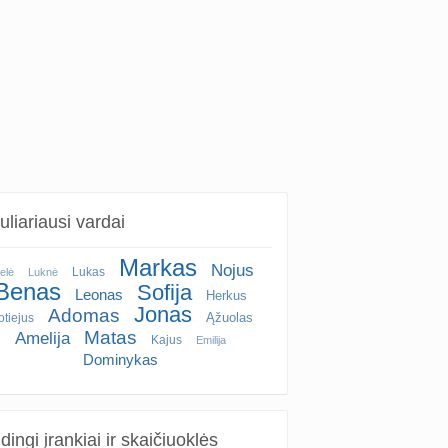
liariausi vardai
Markas
Nojus
Lukas
elė
Luknė
Benas
Sofija
Leonas
Herkus
Jonas
Adomas
Ąžuolas
tiejus
Matas
Amelija
Kajus
Emilija
Dominykas
ingi įrankiai ir skaičiuoklės