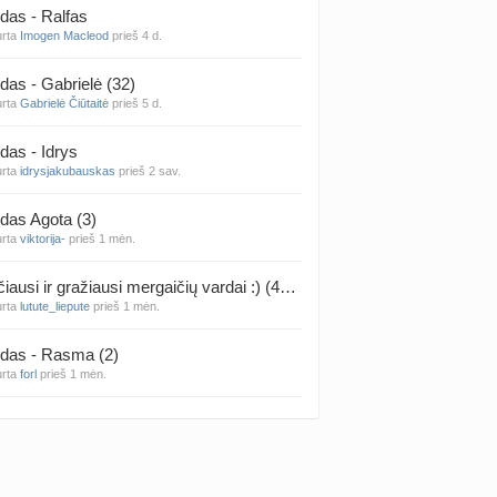
das - Ralfas
urta
Imogen Macleod
prieš 4 d.
 temos (8000+)
das - Gabrielė (32)
urta
Gabrielė Čiūtaitė
prieš 5 d.
das - Idrys
urta
idrysjakubauskas
prieš 2 sav.
das Agota (3)
urta
viktorija-
prieš 1 mėn.
Rečiausi ir gražiausi mergaičių vardai :) (4314)
urta
lutute_liepute
prieš 1 mėn.
das - Rasma (2)
urta
forl
prieš 1 mėn.
das - Mila (12)
urta
Vaiva07
prieš 1 mėn.
das - Luknė (33)