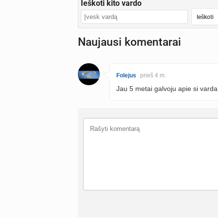
Ieškoti kito vardo
Naujausi komentarai
Folejus
prieš 4 m.
Jau 5 metai galvoju apie si varda