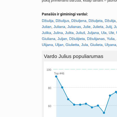
pūką primenanti barzda, kitaip tariant – jaunuo
Panašūs ir giminingi vardai:
Džiulija
,
Džiulijus
,
Džiuljena
,
Džiuljeta
,
Džulija
Julian
,
Juliana
,
Julianas
,
Julie
,
Julieta
,
Julij
,
Ju
Julika
,
Julina
,
Julita
,
Juliuš
,
Juljana
,
Ula
,
Ulė
,
Giuliana
,
Juljan
,
Džiulijieta
,
Džiulijanas
,
Yulia
,
Ulijana
,
Uljan
,
Giulietta
,
Jula
,
Giulieta
,
Ulyana
Vardo Julius populiarumas
100
Top #46
80
60