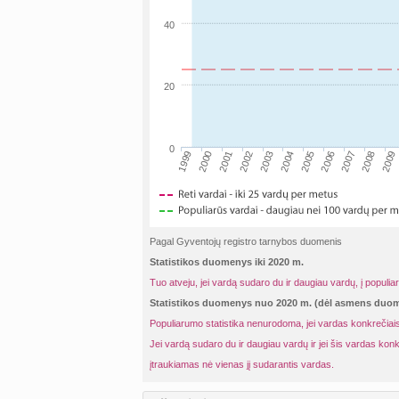
40
20
0
2002
2001
2000
2009
1999
2008
2007
2006
2005
2004
2003
Pagal Gyventojų registro tarnybos duomenis
Statistikos duomenys iki 2020 m.
Tuo atveju, jei vardą sudaro du ir daugiau vardų, į populia
Statistikos duomenys nuo 2020 m. (dėl asmens du
Populiarumo statistika nenurodoma, jei vardas konkrečiais
Jei vardą sudaro du ir daugiau vardų ir jei šis vardas konk
įtraukiamas nė vienas jį sudarantis vardas.