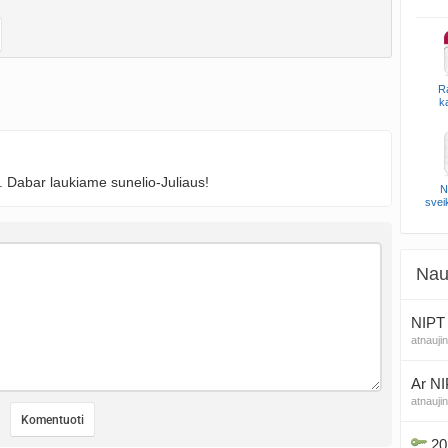
R
k
. Dabar laukiame sunelio-Juliaus!
N
svei
Nau
NIPT 
atnauji
Ar NI
atnauji
20