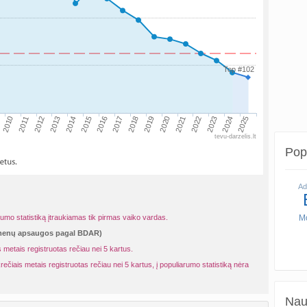
Top #102
2020
2011
2010
2019
2018
2017
2016
2025
2015
2024
2014
2023
2013
2022
2012
2021
tevu-darzelis.lt
Popu
Ad
rumo statistiką įtraukiamas tik pirmas vaiko vardas.
Mo
omenų apsaugos pagal BDAR)
 metais registruotas rečiau nei 5 kartus.
rečiais metais registruotas rečiau nei 5 kartus, į populiarumo statistiką nėra
Naud