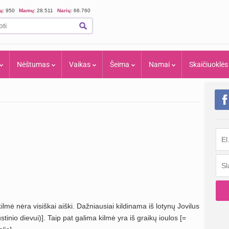
ių:
950
Mamų:
28.511
Narių:
66.760
Nėštumas
Vaikas
Šeima
Namai
Skaičiuoklės
kilmė nėra visiškai aiški. Dažniausiai kildinama iš lotynų Jovilus
stinio dievui)]. Taip pat galima kilmė yra iš graikų ioulos [=