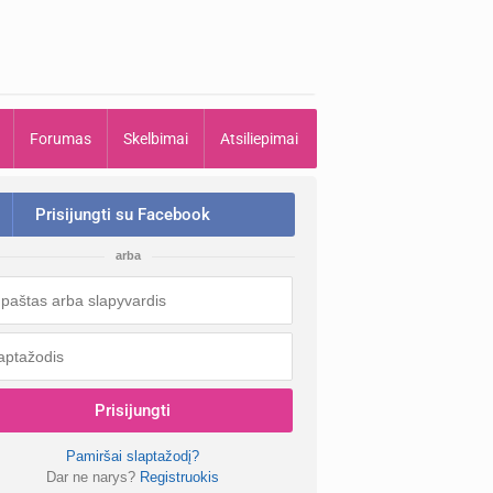
Forumas
Skelbimai
Atsiliepimai
Prisijungti su Facebook
arba
Prisijungti
Pamiršai slaptažodį?
Dar ne narys?
Registruokis