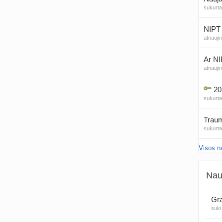
sukurt
NIPT 
atnauji
Ar NI
atnauji
20
sukurt
Traum
sukurt
Visos n
Čakr
sukurt
Nau
Kęstu
atnauji
Gra
suk
Ko
sukurt