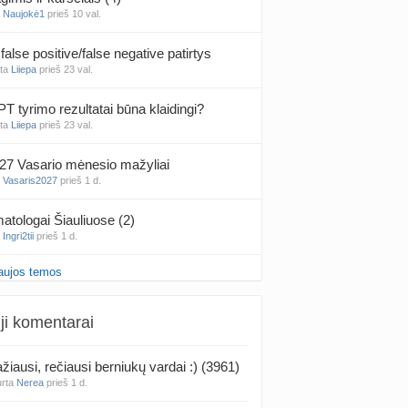
a
Naujokė1
prieš 10 val.
false positive/false negative patirtys
nta
Liiepa
prieš 23 val.
PT tyrimo rezultatai būna klaidingi?
nta
Liiepa
prieš 23 val.
27 Vasario mėnesio mažyliai
a
Vasaris2027
prieš 1 d.
atologai Šiauliuose (2)
a
Ingri2tii
prieš 1 d.
aujos temos
u valymas
a
siksnyteee
prieš 1 d.
ji komentarai
tis Šklėrius
nta
gerdinas
prieš 1 d.
žiausi, rečiausi berniukų vardai :) (3961)
urta
Nerea
prieš 1 d.
vo mėnesio dvyniai
a
AgnieskaAdele
prieš 1 d.