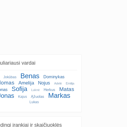
liariausi vardai
Benas
Dominykas
Jokūbas
domas
Amelija
Nojus
Adelė
Emilija
Sofija
Matas
onas
Herkus
Luknė
Markas
Jonas
Ąžuolas
Kajus
Lukas
ingi įrankiai ir skaičiuoklės