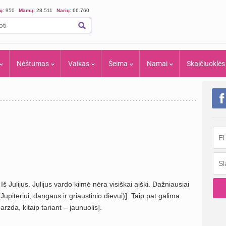
ių:
950
Mamų:
28.511
Narių:
66.760
Nėštumas
Vaikas
Šeima
Namai
Skaičiuoklės
Iš Julijus. Julijus vardo kilmė nėra visiškai aiški. Dažniausiai
Jupiteriui, dangaus ir griaustinio dievui)]. Taip pat galima
rzda, kitaip tariant – jaunuolis].