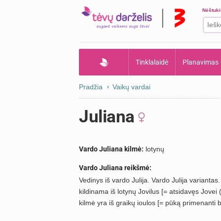
Nėštuk
Tinklalaidė
Planavimas
Pradžia
Vaikų vardai
Juliana
Vardo Juliana kilmė:
lotynų
Vardo Juliana reikšmė:
Vedinys iš vardo Julija. Vardo Julija variantas. 
kildinama iš lotynų Jovilus [= atsidavęs Jovei (
kilmė yra iš graikų ioulos [= pūką primenanti ba