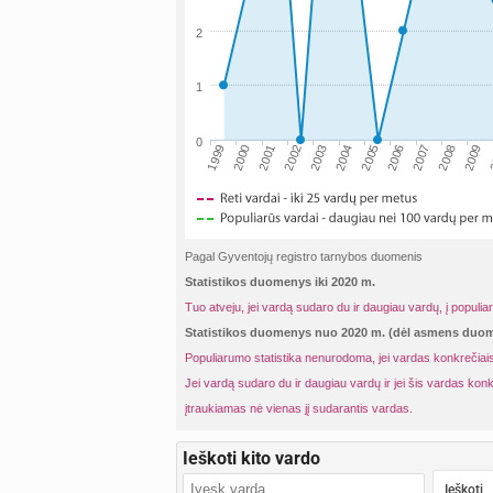
2
1
0
2001
2004
2007
2
1999
2002
2005
2008
2000
2003
2006
2009
Pagal Gyventojų registro tarnybos duomenis
Statistikos duomenys iki 2020 m.
Tuo atveju, jei vardą sudaro du ir daugiau vardų, į populia
Statistikos duomenys nuo 2020 m. (dėl asmens du
Populiarumo statistika nenurodoma, jei vardas konkrečiais
Jei vardą sudaro du ir daugiau vardų ir jei šis vardas konk
įtraukiamas nė vienas jį sudarantis vardas.
Ieškoti kito vardo