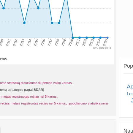
010
2013
2016
2019
2022
2025
2011
2014
2017
2020
2023
2012
2015
2018
2021
2024
tevu-darzelis.lt
Popu
rumo statistiką įtraukiamas tik pirmas vaiko vardas.
A
omenų apsaugos pagal BDAR)
Le
 metais registruotas rečiau nei 5 kartus.
rečiais metais registruotas rečiau nei 5 kartus, į populiarumo statistiką nėra
Naud