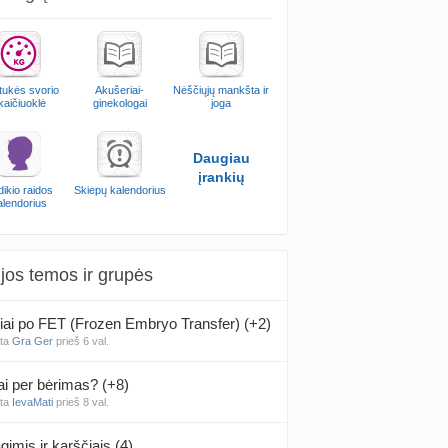
ukės svorio
Akušeriai-
Nėščiųjų mankšta ir
kaičiuoklė
ginekologai
joga
Daugiau
įrankių
ikio raidos
Skiepų kalendorius
alendorius
jos temos ir grupės
iai po FET (Frozen Embryo Transfer) (+2)
nta
Gra Ger
prieš 6 val.
ai per bėrimas? (+8)
nta
IevaMati
prieš 8 val.
gimis ir karščiais (4)