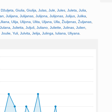
,
Džuljeta
,
Giulia
,
Giulija
,
Julas
,
Julė
,
Jules
,
Juleta
,
Julia
,
jan
,
Julijana
,
Julijanas
,
Julijona
,
Julijonas
,
Julijus
,
Julika
,
Uliana
,
Ulija
,
Ulijona
,
Ulita
,
Uljana
,
Ulla
,
Žiuljenas
,
Žuljanas
,
Julana
,
Julietta
,
Juljuš
,
Juliano
,
Juliette
,
Julinas
,
Julien
,
,
Joulie
,
Yuli
,
Julvita
,
Jelija
,
Julinga
,
Iuliana
,
Uliyana
.