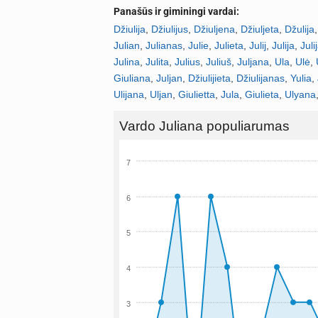
Panašūs ir giminingi vardai:
Džiulija
,
Džiulijus
,
Džiuljena
,
Džiuljeta
,
Džulija
Julian
,
Julianas
,
Julie
,
Julieta
,
Julij
,
Julija
,
Juli
Julina
,
Julita
,
Julius
,
Juliuš
,
Juljana
,
Ula
,
Ulė
,
Giuliana
,
Juljan
,
Džiulijieta
,
Džiulijanas
,
Yulia
,
Ulijana
,
Uljan
,
Giulietta
,
Jula
,
Giulieta
,
Ulyana
Vardo Juliana populiarumas
7
6
5
4
3