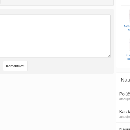
Nėšt
s
Kūd
k
Nau
Pojūč
atnauji
Kas t
atnauji
Nauja