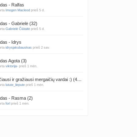
das - Ralfas
urta
Imogen Macleod
prieš 5 d.
 temos (8000+)
das - Gabrielė (32)
urta
Gabrielė Čiūtaitė
prieš 5 d.
das - Idrys
urta
idrysjakubauskas
prieš 2 sav.
das Agota (3)
urta
viktorija-
prieš 1 mėn.
Rečiausi ir gražiausi mergaičių vardai :) (4314)
urta
lutute_liepute
prieš 1 mėn.
das - Rasma (2)
urta
forl
prieš 1 mėn.
das - Mila (12)
urta
Vaiva07
prieš 1 mėn.
das - Luknė (33)