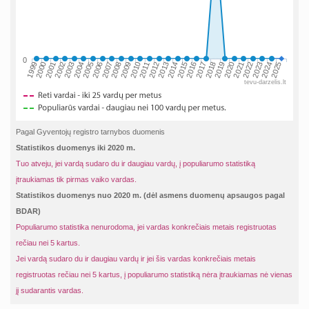
0
2002
2019
2009
1999
2016
2006
2023
2013
2003
2020
2010
2000
2017
2007
2024
2014
2004
2021
2011
2001
2018
2008
2025
2015
2005
2022
2012
tevu-darzelis.lt
Pagal Gyventojų registro tarnybos duomenis
Statistikos duomenys iki 2020 m.
Tuo atveju, jei vardą sudaro du ir daugiau vardų, į populiarumo statistiką
įtraukiamas tik pirmas vaiko vardas.
Statistikos duomenys nuo 2020 m. (dėl asmens duomenų apsaugos pagal
BDAR)
Populiarumo statistika nenurodoma, jei vardas konkrečiais metais registruotas
rečiau nei 5 kartus.
Jei vardą sudaro du ir daugiau vardų ir jei šis vardas konkrečiais metais
registruotas rečiau nei 5 kartus, į populiarumo statistiką nėra įtraukiamas nė vienas
jį sudarantis vardas.