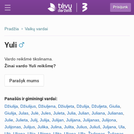
Prisijunk
Pradžia
Vaikų vardai
Yuli
Vardo reikšmė tikslinama.
Žinai vardo Yuli reikšmę?
Parašyk mums
Panašūs ir giminingi vardai:
Džiulija
,
Džiulijus
,
Džiuljena
,
Džiuljeta
,
Džulija
,
Džuljeta
,
Giulia
,
Giulija
,
Julas
,
Julė
,
Jules
,
Juleta
,
Julia
,
Julian
,
Juliana
,
Julianas
,
Julie
,
Julieta
,
Julij
,
Julija
,
Julijan
,
Julijana
,
Julijanas
,
Julijona
,
Julijonas
,
Julijus
,
Julika
,
Julina
,
Julita
,
Julius
,
Juliuš
,
Juljana
,
Ula
,
Ulė
,
Uliana
,
Ulija
,
Ulijona
,
Ulita
,
Uljana
,
Ulla
,
Žiuljenas
,
Žuljanas
,