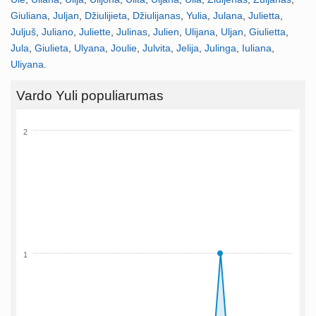
Giuliana
,
Juljan
,
Džiulijieta
,
Džiulijanas
,
Yulia
,
Julana
,
Julietta
,
Juljuš
,
Juliano
,
Juliette
,
Julinas
,
Julien
,
Ulijana
,
Uljan
,
Giulietta
,
Jula
,
Giulieta
,
Ulyana
,
Joulie
,
Julvita
,
Jelija
,
Julinga
,
Iuliana
,
Uliyana
.
Vardo Yuli populiarumas
2
1