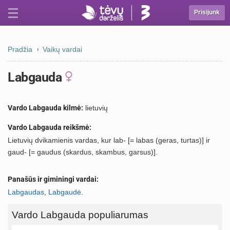
Prisijunk
Pradžia
Vaikų vardai
Labgauda
Vardo Labgauda kilmė:
lietuvių
Vardo Labgauda reikšmė:
Lietuvių dvikamienis vardas, kur lab- [= labas (geras, turtas)] ir
gaud- [= gaudus (skardus, skambus, garsus)].
Panašūs ir giminingi vardai:
Labgaudas
,
Labgaudė
.
Vardo Labgauda populiarumas