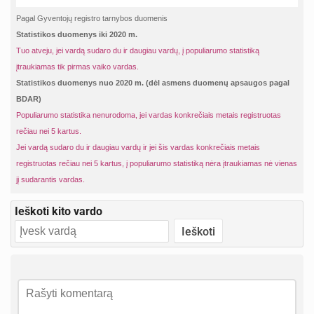
Pagal Gyventojų registro tarnybos duomenis
Statistikos duomenys iki 2020 m.
Tuo atveju, jei vardą sudaro du ir daugiau vardų, į populiarumo statistiką
įtraukiamas tik pirmas vaiko vardas.
Statistikos duomenys nuo 2020 m. (dėl asmens duomenų apsaugos pagal
BDAR)
Populiarumo statistika nenurodoma, jei vardas konkrečiais metais registruotas
rečiau nei 5 kartus.
Jei vardą sudaro du ir daugiau vardų ir jei šis vardas konkrečiais metais
registruotas rečiau nei 5 kartus, į populiarumo statistiką nėra įtraukiamas nė vienas
jį sudarantis vardas.
Ieškoti kito vardo