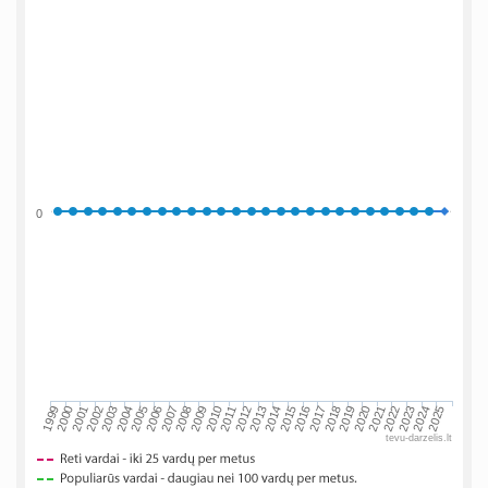
0
2002
2019
2009
1999
2016
2006
2023
2013
2003
2020
2010
2000
2017
2007
2024
2014
2004
2021
2011
2001
2018
2008
2025
2015
2005
2022
2012
tevu-darzelis.lt