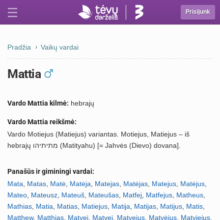
Prisijunk
Pradžia
Vaikų vardai
Mattia
Vardo Mattia kilmė:
hebrajų
Vardo Mattia reikšmė:
Vardo Motiejus (Matiejus) variantas. Motiejus, Matiejus – iš
hebrajų מתיתיהו (Matityahu) [= Jahvės (Dievo) dovana].
Panašūs ir giminingi vardai:
Mata
,
Matas
,
Matė
,
Matėja
,
Matejas
,
Matėjas
,
Matejus
,
Matėjus
,
Mateo
,
Mateusz
,
Mateuš
,
Mateušas
,
Matfej
,
Matfejus
,
Matheus
,
Mathias
,
Matia
,
Matias
,
Matiejus
,
Matija
,
Matijas
,
Matijus
,
Matis
,
Matthew
,
Matthias
,
Matvei
,
Matvej
,
Matvejus
,
Matvėjus
,
Matviejus
,