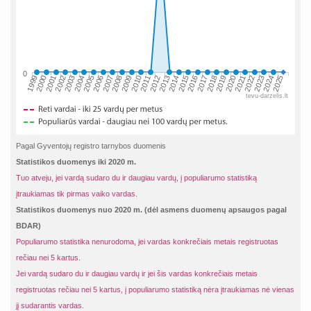
0
2002
2019
2009
1999
2016
2006
2023
2013
2003
2020
2010
2000
2017
2007
2024
2014
2004
2021
2011
2001
2018
2008
2025
2015
2005
2022
2012
tevu-darzelis.lt
Pagal Gyventojų registro tarnybos duomenis
Statistikos duomenys iki 2020 m.
Tuo atveju, jei vardą sudaro du ir daugiau vardų, į populiarumo statistiką
įtraukiamas tik pirmas vaiko vardas.
Statistikos duomenys nuo 2020 m. (dėl asmens duomenų apsaugos pagal
BDAR)
Populiarumo statistika nenurodoma, jei vardas konkrečiais metais registruotas
rečiau nei 5 kartus.
Jei vardą sudaro du ir daugiau vardų ir jei šis vardas konkrečiais metais
registruotas rečiau nei 5 kartus, į populiarumo statistiką nėra įtraukiamas nė vienas
jį sudarantis vardas.