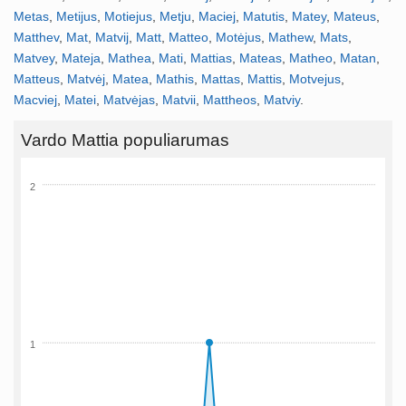
Metas
,
Metijus
,
Motiejus
,
Metju
,
Maciej
,
Matutis
,
Matey
,
Mateus
,
Matthev
,
Mat
,
Matvij
,
Matt
,
Matteo
,
Motėjus
,
Mathew
,
Mats
,
Matvey
,
Mateja
,
Mathea
,
Mati
,
Mattias
,
Mateas
,
Matheo
,
Matan
,
Matteus
,
Matvėj
,
Matea
,
Mathis
,
Mattas
,
Mattis
,
Motvejus
,
Macviej
,
Matei
,
Matvėjas
,
Matvii
,
Mattheos
,
Matviy
.
Vardo Mattia populiarumas
2
1