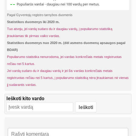
Pagal Gyventojų registro tarnybos duomenis
Statistikos duomenys iki 2020 m.
Tuo atveju, jei vardą sudaro du ir daugiau vardų, į populiarumo statistiką
įtraukiamas tik pirmas vaiko vardas.
Statistikos duomenys nuo 2020 m. (dėl asmens duomenų apsaugos pagal
BDAR)
Populiarumo statistika nenurodoma, jei vardas konkrečiais metais registruotas
rečiau nei 5 kartus.
Jei vardą sudaro du ir daugiau vardų ir jei šis vardas konkrečiais metais
registruotas rečiau nei 5 kartus, į populiarumo statistiką nėra įtraukiamas nė vienas
jį sudarantis vardas.
Ieškoti kito vardo