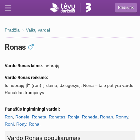
Prisijunk
Pradžia
Vaikų vardai
Ronas
Vardo Ronas kilmė:
hebrajų
Vardo Ronas reikšmė:
Iš hebrajų רוֹן (ron) [=daina, džiugesys]. Rona – taip pat yra vardo
Ronaldas trumpinys.
Panašūs ir giminingi vardai:
Ron
,
Ronelė
,
Roneta
,
Ronetas
,
Ronja
,
Roneda
,
Ronan
,
Ronny
,
Roni
,
Rony
,
Rona
.
Vardo Ronas populiarumas