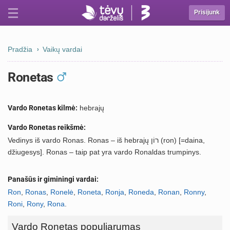
Prisijunk
Pradžia
Vaikų vardai
Ronetas
Vardo Ronetas kilmė:
hebrajų
Vardo Ronetas reikšmė:
Vedinys iš vardo Ronas. Ronas – iš hebrajų רוֹן (ron) [=daina,
džiugesys]. Ronas – taip pat yra vardo Ronaldas trumpinys.
Panašūs ir giminingi vardai:
Ron
,
Ronas
,
Ronelė
,
Roneta
,
Ronja
,
Roneda
,
Ronan
,
Ronny
,
Roni
,
Rony
,
Rona
.
Vardo Ronetas populiarumas