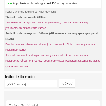
Pagal Gyventojų registro tarnybos duomenis
Statistikos duomenys iki 2020 m.
Tuo atveju, jei vardą sudaro du ir daugiau vardų, į populiarumo statistiką
įtraukiamas tik pirmas vaiko vardas.
Statistikos duomenys nuo 2020 m. (dėl asmens duomenų apsaugos pagal
BDAR)
Populiarumo statistika nenurodoma, jei vardas konkrečiais metais registruotas
rečiau nei 5 kartus.
Jei vardą sudaro du ir daugiau vardų ir jei šis vardas konkrečiais metais
registruotas rečiau nei 5 kartus, į populiarumo statistiką nėra įtraukiamas nė vienas
jį sudarantis vardas.
Ieškoti kito vardo