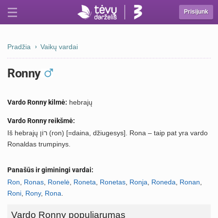
Prisijunk
Pradžia
Vaikų vardai
Ronny
Vardo Ronny kilmė:
hebrajų
Vardo Ronny reikšmė:
Iš hebrajų רוֹן (ron) [=daina, džiugesys]. Rona – taip pat yra vardo
Ronaldas trumpinys.
Panašūs ir giminingi vardai:
Ron
,
Ronas
,
Ronelė
,
Roneta
,
Ronetas
,
Ronja
,
Roneda
,
Ronan
,
Roni
,
Rony
,
Rona
.
Vardo Ronny populiarumas