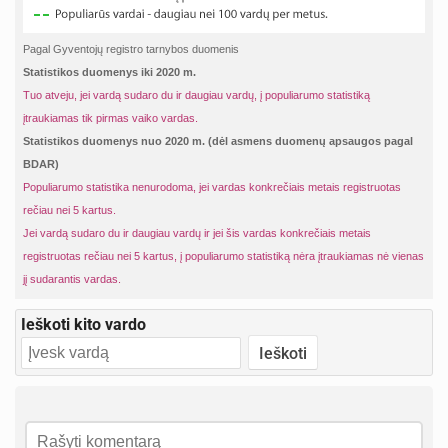
Pagal Gyventojų registro tarnybos duomenis
Statistikos duomenys iki 2020 m.
Tuo atveju, jei vardą sudaro du ir daugiau vardų, į populiarumo statistiką
įtraukiamas tik pirmas vaiko vardas.
Statistikos duomenys nuo 2020 m. (dėl asmens duomenų apsaugos pagal
BDAR)
Populiarumo statistika nenurodoma, jei vardas konkrečiais metais registruotas
rečiau nei 5 kartus.
Jei vardą sudaro du ir daugiau vardų ir jei šis vardas konkrečiais metais
registruotas rečiau nei 5 kartus, į populiarumo statistiką nėra įtraukiamas nė vienas
jį sudarantis vardas.
Ieškoti kito vardo