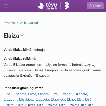
Prisijunk
Pradžia
Vaikų vardai
Elaiza
Vardo Elaiza kilmė:
hebrajų
Vardo Elaiza reikšmė:
Vardo Elizabet trumpinys, mažybinė forma. Iš hebrajų אֱלִישֶׁבַע
(Eliševa) [=prisiekiu Dievu]. Europoje išplito senovės graikų vardo
adaptacija Ἐλισάβετ (Elisabet).
Panašūs ir giminingi vardai:
Elisa
,
Elisabeta
,
Elista
,
Eliševa
,
Eliza
,
Elizabet
,
Elizabeta
,
Elizabeth
,
Elizabieta
,
Elizaveta
,
Elizavieta
,
Elyza
,
Elsa
,
Elsė
,
Elsinta
,
Elsita
,
Eluyza
,
Elza
,
Elzbieta
,
Elzė
,
Elžbieta
,
Ilze
,
Ilzė
,