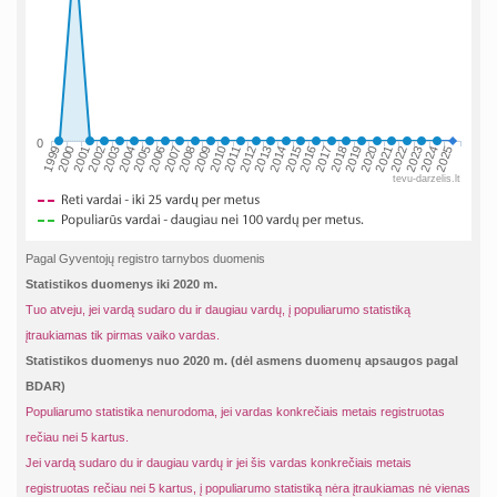
0
2002
2019
2009
1999
2016
2006
2023
2013
2003
2020
2010
2000
2017
2007
2024
2014
2004
2021
2011
2001
2018
2008
2025
2015
2005
2022
2012
tevu-darzelis.lt
Pagal Gyventojų registro tarnybos duomenis
Statistikos duomenys iki 2020 m.
Tuo atveju, jei vardą sudaro du ir daugiau vardų, į populiarumo statistiką
įtraukiamas tik pirmas vaiko vardas.
Statistikos duomenys nuo 2020 m. (dėl asmens duomenų apsaugos pagal
BDAR)
Populiarumo statistika nenurodoma, jei vardas konkrečiais metais registruotas
rečiau nei 5 kartus.
Jei vardą sudaro du ir daugiau vardų ir jei šis vardas konkrečiais metais
registruotas rečiau nei 5 kartus, į populiarumo statistiką nėra įtraukiamas nė vienas