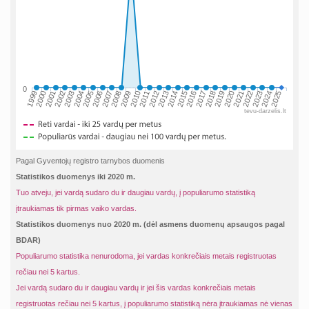
0
2002
2019
2009
1999
2016
2006
2023
2013
2003
2020
2010
2000
2017
2007
2024
2014
2004
2021
2011
2001
2018
2008
2025
2015
2005
2022
2012
tevu-darzelis.lt
Pagal Gyventojų registro tarnybos duomenis
Statistikos duomenys iki 2020 m.
Tuo atveju, jei vardą sudaro du ir daugiau vardų, į populiarumo statistiką
įtraukiamas tik pirmas vaiko vardas.
Statistikos duomenys nuo 2020 m. (dėl asmens duomenų apsaugos pagal
BDAR)
Populiarumo statistika nenurodoma, jei vardas konkrečiais metais registruotas
rečiau nei 5 kartus.
Jei vardą sudaro du ir daugiau vardų ir jei šis vardas konkrečiais metais
registruotas rečiau nei 5 kartus, į populiarumo statistiką nėra įtraukiamas nė vienas