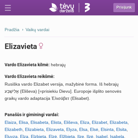
Prisijunk
Pradžia
Vaikų vardai
Elizavieta
Vardo Elizavieta kilmė:
hebrajų
Vardo Elizavieta reikšmė:
Rusiška vardo Elizabet versija, mažybinė forma. Iš hebrajų
אֱלִישֶׁבַע (Eliševa) [=prisiekiu Dievu]. Europoje išplito senovės
graikų vardo adaptacija Ἐλισάβετ (Elisabet).
Panašūs ir giminingi vardai:
Elaiza
,
Elisa
,
Elisabeta
,
Elista
,
Eliševa
,
Eliza
,
Elizabet
,
Elizabeta
,
Elizabeth
,
Elizabieta
,
Elizaveta
,
Elyza
,
Elsa
,
Elsė
,
Elsinta
,
Elsita
,
Eluyza
,
Elza
,
Elzbieta
,
Elzė
,
Elžbieta
,
Ilze
,
Ilzė
,
Isabel
,
Isabela
,