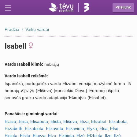
Prisijunk
Pradžia
Vaikų vardai
Isabell
Vardo Isabell kilmė:
hebrajų
Vardo Isabell reikšmė:
Ispaniška, portugališka vardo Elizabet versija, mažybinė forma. Iš
hebrajų אֱלִישֶׁבַע (Eliševa) [=prisiekiu Dievu]. Europoje išplito
senovės graikų vardo adaptacija Ἐλισάβετ (Elisabet).
Panašūs ir giminingi vardai:
Elaiza
,
Elisa
,
Elisabeta
,
Elista
,
Eliševa
,
Eliza
,
Elizabet
,
Elizabeta
,
Elizabeth
,
Elizabieta
,
Elizaveta
,
Elizavieta
,
Elyza
,
Elsa
,
Elsė
,
Elsinta
,
Elsita
,
Eluyza
,
Elza
,
Elzbieta
,
Elzė
,
Elžbieta
,
Ilze
,
Ilzė
,