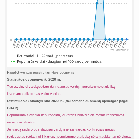
1
0
2002
2019
2009
1999
2016
2006
2023
2013
2003
2020
2010
2000
2017
2007
2024
2014
2004
2021
2011
2001
2018
2008
2025
2015
2005
2022
2012
tevu-darzelis.lt
Pagal Gyventojų registro tarnybos duomenis
Statistikos duomenys iki 2020 m.
Tuo atveju, jei vardą sudaro du ir daugiau vardų, į populiarumo statistiką
įtraukiamas tik pirmas vaiko vardas.
Statistikos duomenys nuo 2020 m. (dėl asmens duomenų apsaugos pagal
BDAR)
Populiarumo statistika nenurodoma, jei vardas konkrečiais metais registruotas
rečiau nei 5 kartus.
Jei vardą sudaro du ir daugiau vardų ir jei šis vardas konkrečiais metais
registruotas rečiau nei 5 kartus, į populiarumo statistiką nėra įtraukiamas nė vienas