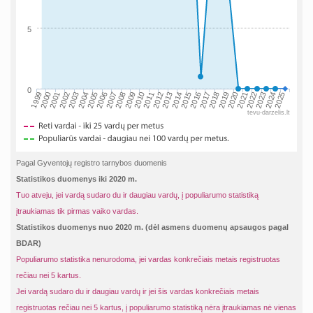
5
0
1999
2013
2000
2014
2001
2015
2002
2016
2003
2017
2004
2018
2005
2019
2006
2020
2007
2021
2008
2022
2009
2023
2010
2024
2011
2025
2012
tevu-darzelis.lt
Pagal Gyventojų registro tarnybos duomenis
Statistikos duomenys iki 2020 m.
Tuo atveju, jei vardą sudaro du ir daugiau vardų, į populiarumo statistiką
įtraukiamas tik pirmas vaiko vardas.
Statistikos duomenys nuo 2020 m. (dėl asmens duomenų apsaugos pagal
BDAR)
Populiarumo statistika nenurodoma, jei vardas konkrečiais metais registruotas
rečiau nei 5 kartus.
Jei vardą sudaro du ir daugiau vardų ir jei šis vardas konkrečiais metais
registruotas rečiau nei 5 kartus, į populiarumo statistiką nėra įtraukiamas nė vienas