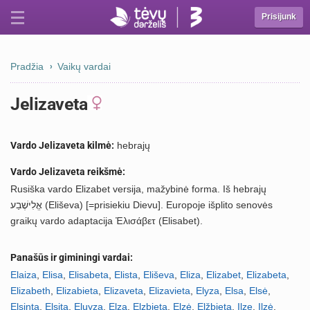
Prisijunk
Pradžia
Vaikų vardai
Jelizaveta
Vardo Jelizaveta kilmė:
hebrajų
Vardo Jelizaveta reikšmė:
Rusiška vardo Elizabet versija, mažybinė forma. Iš hebrajų
אֱלִישֶׁבַע (Eliševa) [=prisiekiu Dievu]. Europoje išplito senovės
graikų vardo adaptacija Ἐλισάβετ (Elisabet).
Panašūs ir giminingi vardai:
Elaiza
,
Elisa
,
Elisabeta
,
Elista
,
Eliševa
,
Eliza
,
Elizabet
,
Elizabeta
,
Elizabeth
,
Elizabieta
,
Elizaveta
,
Elizavieta
,
Elyza
,
Elsa
,
Elsė
,
Elsinta
,
Elsita
,
Eluyza
,
Elza
,
Elzbieta
,
Elzė
,
Elžbieta
,
Ilze
,
Ilzė
,