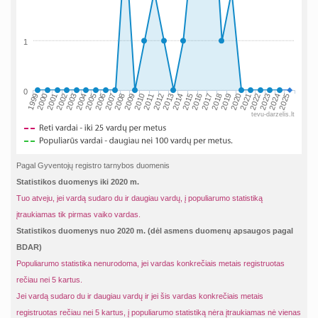
1
0
2002
2019
2009
1999
2016
2006
2023
2013
2003
2020
2010
2000
2017
2007
2024
2014
2004
2021
2011
2001
2018
2008
2025
2015
2005
2022
2012
tevu-darzelis.lt
Pagal Gyventojų registro tarnybos duomenis
Statistikos duomenys iki 2020 m.
Tuo atveju, jei vardą sudaro du ir daugiau vardų, į populiarumo statistiką
įtraukiamas tik pirmas vaiko vardas.
Statistikos duomenys nuo 2020 m. (dėl asmens duomenų apsaugos pagal
BDAR)
Populiarumo statistika nenurodoma, jei vardas konkrečiais metais registruotas
rečiau nei 5 kartus.
Jei vardą sudaro du ir daugiau vardų ir jei šis vardas konkrečiais metais
registruotas rečiau nei 5 kartus, į populiarumo statistiką nėra įtraukiamas nė vienas