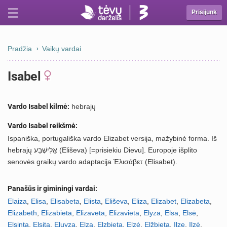
Prisijunk
Pradžia
Vaikų vardai
Isabel
Vardo Isabel kilmė:
hebrajų
Vardo Isabel reikšmė:
Ispaniška, portugališka vardo Elizabet versija, mažybinė forma. Iš
hebrajų אֱלִישֶׁבַע (Eliševa) [=prisiekiu Dievu]. Europoje išplito
senovės graikų vardo adaptacija Ἐλισάβετ (Elisabet).
Panašūs ir giminingi vardai:
Elaiza
,
Elisa
,
Elisabeta
,
Elista
,
Eliševa
,
Eliza
,
Elizabet
,
Elizabeta
,
Elizabeth
,
Elizabieta
,
Elizaveta
,
Elizavieta
,
Elyza
,
Elsa
,
Elsė
,
Elsinta
,
Elsita
,
Eluyza
,
Elza
,
Elzbieta
,
Elzė
,
Elžbieta
,
Ilze
,
Ilzė
,