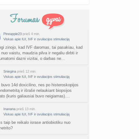
Pineapple23
prieš 4 min.
Viskas apie IUI, IVF ir ovuliacijos stimuliaciją
gi zinojo, kad IVF daromas, tai pasakiau, kad
 nuo vaistu, maudzia pilva ir negaliu dirbti ir
umatomi dazni vizitai, o darbas ne…
Sniegina
prieš 12 min.
Viskas apie IUI, IVF ir ovuliacijos stimuliaciją
 buvo 14d doxicilino, nes po histeroskopijos
endometritą ir išrašė nelaukiant biopsijos
tato (kuris galiausiai buvo neigiamas).…
Inanana
prieš 13 min.
Viskas apie IUI, IVF ir ovuliacijos stimuliaciją
s taip be reikalo israse antiobiotiku nuo
etrito?