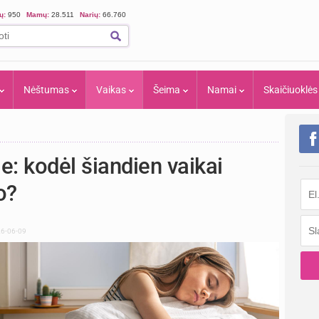
ių:
950
Mamų:
28.511
Narių:
66.760
Nėštumas
Vaikas
Šeima
Namai
Skaičiuoklės
e: kodėl šiandien vaikai
o?
026-06-09