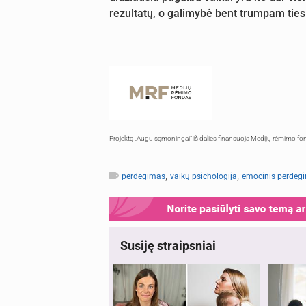
rezultatų, o galimybė bent trumpam tiesi
Projektą „Augu sąmoningai“ iš dalies finansuoja Medijų rėmimo fo
,
,
perdegimas
vaikų psichologija
emocinis perdeg
Susiję straipsniai