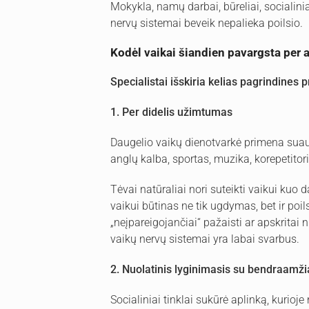
Mokykla, namų darbai, būreliai, socialinia
nervų sistemai beveik nepalieka poilsio.
Kodėl vaikai šiandien pavargsta per 
Specialistai išskiria kelias pagrindines p
1. Per didelis užimtumas
Daugelio vaikų dienotvarkė primena su
anglų kalba, sportas, muzika, korepetitor
Tėvai natūraliai nori suteikti vaikui kuo
vaikui būtinas ne tik ugdymas, bet ir poil
„neįpareigojančiai“ pažaisti ar apskritai 
vaikų nervų sistemai yra labai svarbus.
2. Nuolatinis lyginimasis su bendraamži
Socialiniai tinklai sukūrė aplinką, kurioj