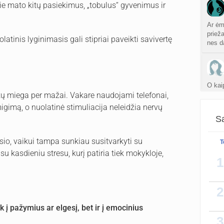
ie mato kitų pasiekimus, „tobulus“ gyvenimus ir
Ar ėm
priež
olatinis lyginimasis gali stipriai paveikti savivertę
nes d
O kai
ikų miega per mažai. Vakare naudojami telefonai,
gimą, o nuolatinė stimuliacija neleidžia nervų
Sa
Gentl
o, vaikui tampa sunkiau susitvarkyti su
T
su kasdieniu stresu, kurį patiria tiek mokykloje,
1
2
k į pažymius ar elgesį, bet ir į emocinius
3