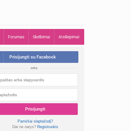
Forumas
Skelbimai
Atsiliepimai
Prisijungti su Facebook
arba
Prisijungti
Pamiršai slaptažodį?
Dar ne narys?
Registruokis