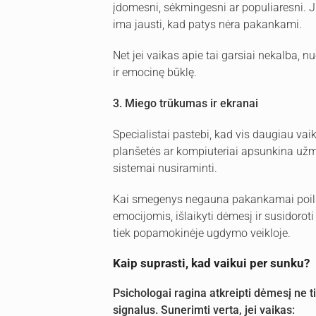
įdomesni, sėkmingesni ar populiaresni. J
ima jausti, kad patys nėra pakankami.
Net jei vaikas apie tai garsiai nekalba, nu
ir emocinę būklę.
3. Miego trūkumas ir ekranai
Specialistai pastebi, kad vis daugiau va
planšetės ar kompiuteriai apsunkina užmi
sistemai nusiraminti.
Kai smegenys negauna pakankamai poilsi
emocijomis, išlaikyti dėmesį ir susidoroti 
tiek popamokinėje ugdymo veikloje.
Kaip suprasti, kad vaikui per sunku?
Psichologai ragina atkreipti dėmesį ne ti
signalus. Sunerimti verta, jei vaikas: