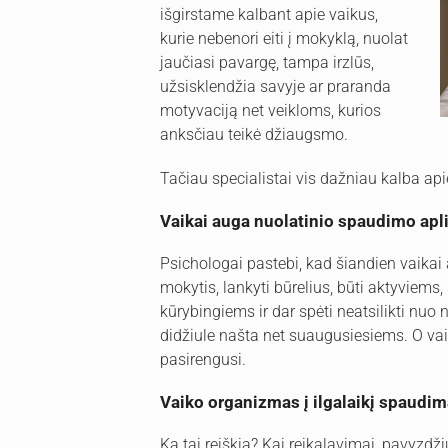
išgirstame kalbant apie vaikus,
kurie nebenori eiti į mokyklą, nuolat
jaučiasi pavargę, tampa irzlūs,
užsisklendžia savyje ar praranda
motyvaciją net veikloms, kurios
anksčiau teikė džiaugsmo.
Tačiau specialistai vis dažniau kalba ap
Vaikai auga nuolatinio spaudimo apl
Psichologai pastebi, kad šiandien vaikai
mokytis, lankyti būrelius, būti aktyviems
kūrybingiems ir dar spėti neatsilikti nuo
didžiule našta net suaugusiesiems. O va
pasirengusi.
Vaiko organizmas į ilgalaikį spaudim
Ką tai reiškia? Kai reikalavimai, pavyzdž