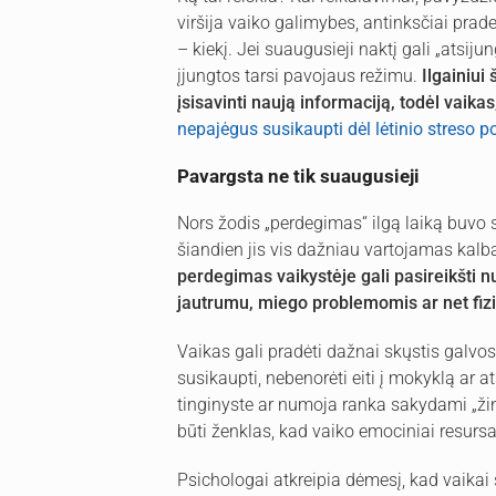
viršija vaiko galimybes, antinksčiai prad
– kiekį. Jei suaugusieji naktį gali „atsij
įjungtos tarsi pavojaus režimu.
Ilgainiui
įsisavinti naują informaciją, todėl vaikas, 
nepajėgus susikaupti dėl lėtinio streso 
Pavargsta ne tik suaugusieji
Nors žodis „perdegimas“ ilgą laiką buvo 
šiandien jis vis dažniau vartojamas kalba
perdegimas vaikystėje gali pasireikšti n
jautrumu, miego problemomis ar net fiz
Vaikas gali pradėti dažnai skųstis galvos
susikaupti, nebenorėti eiti į mokyklą ar at
tinginyste ar numoja ranka sakydami „žinai
būti ženklas, kad vaiko emociniai resursa
Psichologai atkreipia dėmesį, kad vaikai š