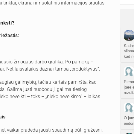
i tinklai, ekranai ir nuolatinis informacijos srautas
anksti?
riežastis:
Kadan
silpna
kad n
augusio žmogaus darbo grafiką. Po pamokų –
iai. Net laisvalaikis dažnai tampa „produktyvus“.
 daugiau galimybių, tačiau kartais pamiršta, kad
Pirma
įtarė 
sis. Galima justi nuobodulį, galima tiesiog
rezul
nieko neveikti – toks – „nieko neveikimo“ – laikas
ais
O jum
endom
e net vaikai pradeda jausti spaudimą būti gražesni,