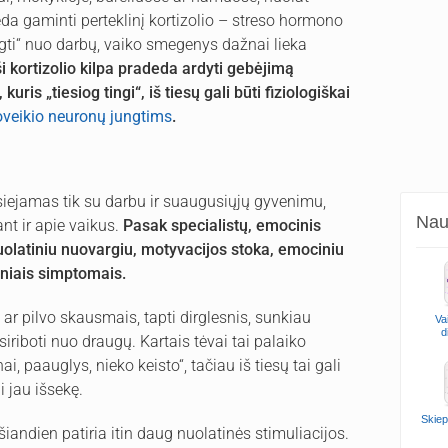
eda gaminti perteklinį kortizolio – streso hormono
ungti“ nuo darbų, vaiko smegenys dažnai lieka
 ši kortizolio kilpa pradeda ardyti gebėjimą
kuris „tiesiog tingi“, iš tiesų gali būti fiziologiškai
poveikio neuronų jungtims
.
siejamas tik su darbu ir suaugusiųjų gyvenimu,
Naud
nt ir apie vaikus.
Pasak specialistų, emocinis
uolatiniu nuovargiu, motyvacijos stoka, emociniu
iniais simptomais.
 ar pilvo skausmais, tapti dirglesnis, sunkiau
Va
d
siriboti nuo draugų. Kartais tėvai tai palaiko
, paauglys, nieko keisto“, tačiau iš tiesų tai gali
i jau išsekę.
Skiep
iandien patiria itin daug nuolatinės stimuliacijos.