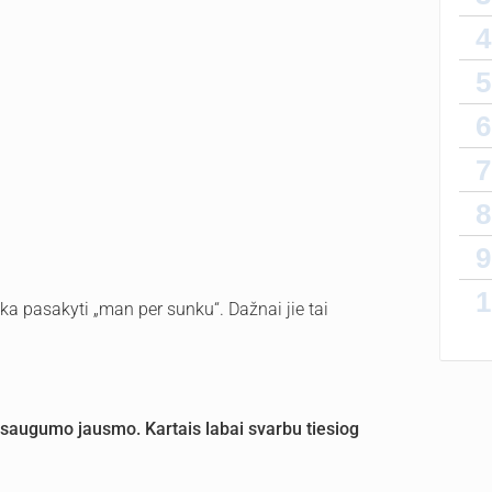
4
5
6
7
8
9
1
ka pasakyti „man per sunku“. Dažnai jie tai
 o saugumo jausmo. Kartais labai svarbu tiesiog