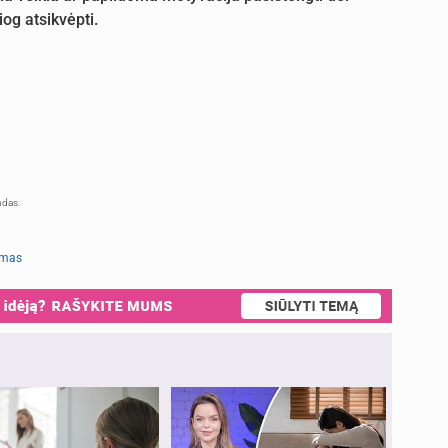
og atsikvėpti.
ndas.
imas