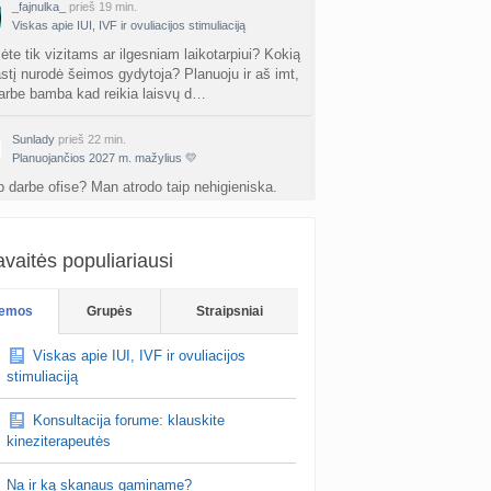
_fajnulka_
prieš 19 min.
Viskas apie IUI, IVF ir ovuliacijos stimuliaciją
ėte tik vizitams ar ilgesniam laikotarpiui? Kokią
astį nurodė šeimos gydytoja? Planuoju ir aš imt,
arbe bamba kad reikia laisvų d…
Sunlady
prieš 22 min.
Planuojančios 2027 m. mažylius 💛
p darbe ofise? Man atrodo taip nehigieniska.
Sunlady
prieš 24 min.
Planuojančios 2027 m. mažylius 💛
vaitės populiariausi
e day bandete iklotus?
emos
Grupės
Straipsniai
Viskas apie IUI, IVF ir ovuliacijos
stimuliaciją
Konsultacija forume: klauskite
kineziterapeutės
Na ir ką skanaus gaminame?