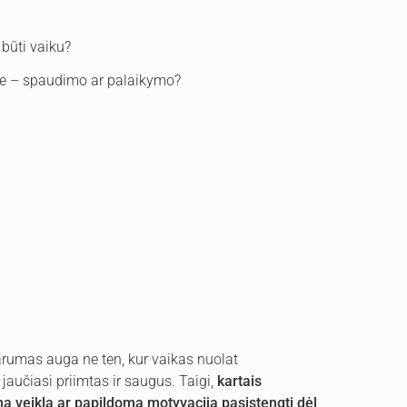
 būti vaiku?
e – spaudimo ar palaikymo?
rumas auga ne ten, kur vaikas nuolat
 jaučiasi priimtas ir saugus. Taigi,
kartais
na veikla ar papildoma motyvacija pasistengti dėl