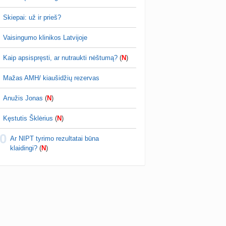
Skiepai: už ir prieš?
Vaisingumo klinikos Latvijoje
Kaip apsispręsti, ar nutraukti nėštumą?
(
N
)
Mažas AMH/ kiaušidžių rezervas
Anužis Jonas
(
N
)
Kęstutis Šklėrius
(
N
)
0
Ar NIPT tyrimo rezultatai būna
klaidingi?
(
N
)