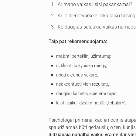
Ar mano vaikas ilsisi pakankamai?
Ar jo dienotvarkėje lieka laiko tiesiog
Ko daugiau sulaukia vaikas namuos
Taip pat rekomenduojama:
mažinti perteklinį užimtumą;
užtikrinti kokybišką miegą;
riboti ekranus vakare;
neakcentuoti vien rezultatų;
daugiau kalbėtis apie emocijas;
leisti vaikui klysti ir nebūti „tobulam“.
Psichologai primena, kad emocinis atspa
spaudžiamas būti geriausiu, o ten, kur jis
didžiausia pagalba vaikui yra ne dar vie