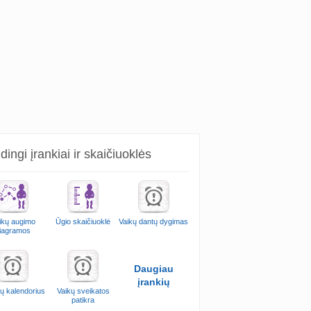
ingi įrankiai ir skaičiuoklės
ikų augimo
Ūgio skaičiuoklė
Vaikų dantų dygimas
iagramos
Daugiau
įrankių
ų kalendorius
Vaikų sveikatos
patikra