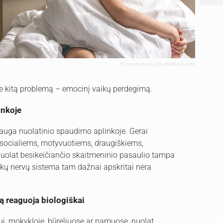
PV productions | Shutterstock.com
ie kitą problemą – emocinį vaikų perdegimą.
inkoje
 auga nuolatinio spaudimo aplinkoje. Gerai
, socialiems, motyvuotiems, draugiškiems,
 nuolat besikeičiančio skaitmeninio pasaulio tampa
ikų nervų sistema tam dažnai apskritai nėra
ą reaguoja biologiškai
iui, mokykloje, būreliuose ar namuose, nuolat