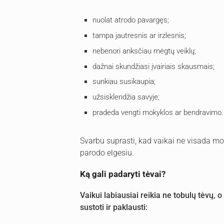
nuolat atrodo pavargęs;
tampa jautresnis ar irzlesnis;
nebenori anksčiau mėgtų veiklų;
dažnai skundžiasi įvairiais skausmais;
sunkiau susikaupia;
užsisklendžia savyje;
pradeda vengti mokyklos ar bendravimo.
Svarbu suprasti, kad vaikai ne visada mo
parodo elgesiu.
Ką gali padaryti tėvai?
Vaikui labiausiai reikia ne tobulų tėvų,
sustoti ir paklausti: