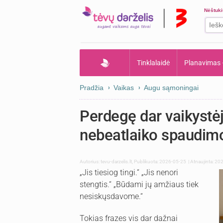
Nėštuk
Tinklalaidė
Planavimas
Pradžia
Vaikas
Augu sąmoningai
Perdegę dar vaikystėj
nebeatlaiko spaudim
Autorius:
tevu-darzelis.lt
,
Publikuota: 2026-05-25
| Atnaujinta: 2
„Jis tiesiog tingi.“ „Jis nenori
stengtis.“ „Būdami jų amžiaus tiek
nesiskųsdavome.“
Tokias frazes vis dar dažnai