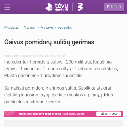
Prisijunk
Pradžia
Namai
Virtuvė ir receptai
Gaivus pomidorų sulčių gėrimas
Autorius:
tevu-darzelis.lt
,
Publikuota: 0000-00-00
Ingredientai: Pomidorų sultys - 200 mililitrai, Kiaušinio
trynys - 1 vienetas, Citrinos sultys - 1 arbatinis šaukštelis,
Plakta grietinėlė - 1 arbatinis šaukštelis.
Sumaišyti pomidorų ir citrinos sultis. Supilkite atskirai
išplaktą kiaušinio trynį. Įberkite druskos ir pipirų, įdėkite
grietinėlės ir citrinos žievelės.