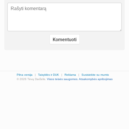
Pilna versija
|
Taisyklės ir DUK
|
Reklama
|
Susisiekite su mumis
© 2026 Tėvų Darželis.
Visos teisės saugomos.
Atsakomybės apribojimas