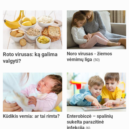
Noro virusas - žiemos
Roto virusas: ką galima
vėmimų liga
(50)
valgyti?
Kūdikis vemia: ar tai rimta?
Enterobiozė – spalinių
sukelta parazitinė
infekcija
(6)