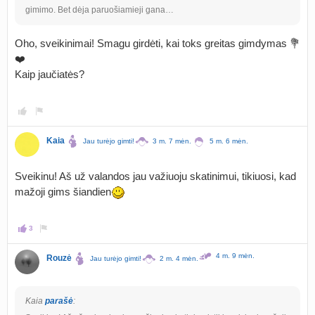
gimimo. Bet dėja paruošiamieji gana…
Oho, sveikinimai! Smagu girdėti, kai toks greitas gimdymas 💐
❤️
Kaip jaučiatės?
Kaia
Jau turėjo gimti!
3 m. 7 mėn.
5 m. 6 mėn.
Sveikinu! Aš už valandos jau važiuoju skatinimui, tikiuosi, kad
mažoji gims šiandien
3
4 m. 9 mėn.
Rouzė
Jau turėjo gimti!
2 m. 4 mėn.
Kaia
parašė
: