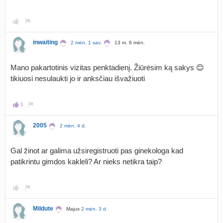
inwaiting
2 mėn. 1 sav.
13 m. 6 mėn.
Mano pakartotinis vizitas penktadienį. Žiūrėsim ką sakys 😊
tikiuosi nesulaukti jo ir anksčiau išvažiuoti
1
2005
2 mėn. 4 d.
Gal žinot ar galima užsiregistruoti pas ginekologa kad
patikrintu gimdos kakleli? Ar nieks netikra taip?
Mildute
Majus
2 mėn. 3 d.