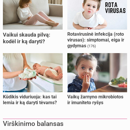
Rotavirusinė infekcija (roto
Vaikui skauda pilvą:
virusas): simptomai, eiga ir
kodėl ir ką daryti?
gydymas
(176)
Kūdikis viduriuoja: kas tai
Vaikų žarnyno mikrobiotos
lemia ir ką daryti tėvams?
ir imuniteto ryšys
Virškinimo balansas