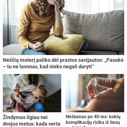
Nėščią moterį paliko dėl prastos savijautos: „Pasakė
– tu ne lavonas, kad nieko negali daryti“
Nėštumas po 40-ies: kokių
Žindymas ilgiau nei
komplikacijų rizika iš tiesų
dvejus metus: kada verta