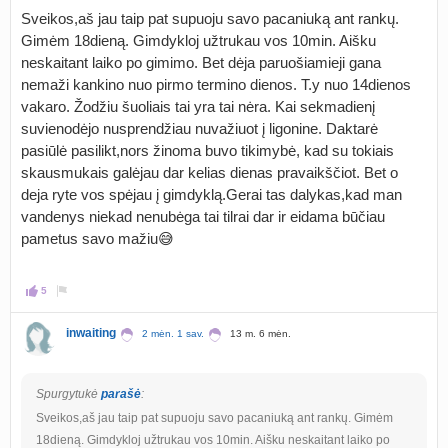
Sveikos,aš jau taip pat supuoju savo pacaniuką ant rankų.
Gimėm 18dieną. Gimdykloj užtrukau vos 10min. Aišku
neskaitant laiko po gimimo. Bet dėja paruošiamieji gana
nemaži kankino nuo pirmo termino dienos. T.y nuo 14dienos
vakaro. Žodžiu šuoliais tai yra tai nėra. Kai sekmadienį
suvienodėjo nusprendžiau nuvažiuot į ligonine. Daktarė
pasiūlė pasilikt,nors žinoma buvo tikimybė, kad su tokiais
skausmukais galėjau dar kelias dienas pravaikščiot. Bet o
deja ryte vos spėjau į gimdyklą.Gerai tas dalykas,kad man
vandenys niekad nenubėga tai tilrai dar ir eidama būčiau
pametus savo mažiu😅
5
inwaiting
2 mėn. 1 sav.
13 m. 6 mėn.
Spurgytukė
parašė
:
Sveikos,aš jau taip pat supuoju savo pacaniuką ant rankų. Gimėm
18dieną. Gimdykloj užtrukau vos 10min. Aišku neskaitant laiko po