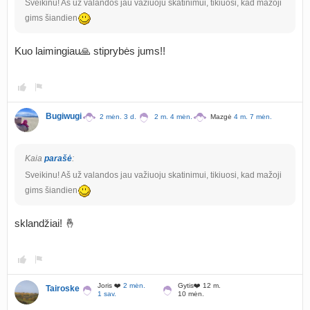
Sveikinu! Aš už valandos jau važiuoju skatinimui, tikiuosi, kad mažoji
gims šiandien
Kuo laimingiau🙏 stiprybės jums!!
Bugiwugi
2 mėn. 3 d.
2 m. 4 mėn.
Mazgė
4 m. 7 mėn.
Kaia
parašė
:
Sveikinu! Aš už valandos jau važiuoju skatinimui, tikiuosi, kad mažoji
gims šiandien
sklandžiai! 🤞
Joris ❤️
2 mėn.
Gytis❤️ 12 m.
Tairoske
1 sav.
10 mėn.