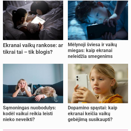
Mėlynoji šviesa ir vaikų
Ekranai vaikų rankose: ar
miegas: kaip ekranai
tikrai tai – tik blogis?
neleidžia smegenims
pailsėti?
Sąmoningas nuobodulys:
Dopamino spąstai: kaip
kodėl vaikui reikia leisti
ekranai keičia vaikų
nieko neveikti?
gebėjimą susikaupti?