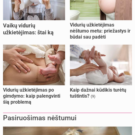
Vidurių užkietėjimas
Vaikų vidurių
nėštumo metu: priežastys ir
užkietėjimas: štai ką
būdai sau padėti
daryti
Vidurių užkietėjimas po
Kaip dažnai kūdikis turėtų
gimdymo: kaip palengvinti
tuštintis?
(9)
šią problemą
Pasiruošimas nėštumui