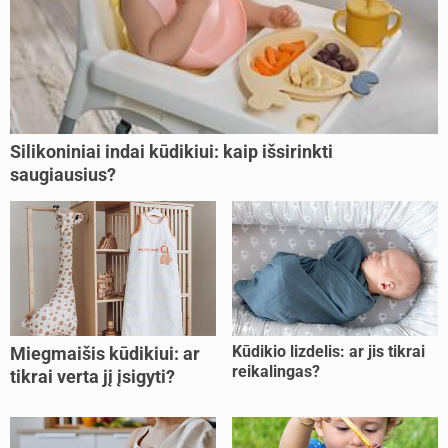
Silikoniniai indai kūdikiui: kaip išsirinkti
saugiausius?
Kūdikio lizdelis: ar jis tikrai
Miegmaišis kūdikiui: ar
reikalingas?
tikrai verta jį įsigyti?