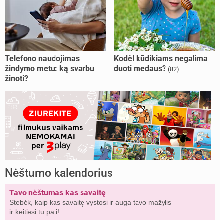
Telefono naudojimas
Kodėl kūdikiams negalima
žindymo metu: ką svarbu
duoti medaus?
(82)
žinoti?
Nėštumo kalendorius
Tavo nėštumas kas savaitę
Stebėk, kaip kas savaitę vystosi ir auga tavo mažylis
ir keitiesi tu pati!