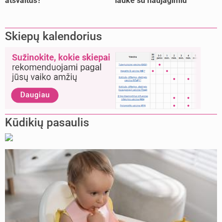
atšvaitus?
lauke su naujagimiu
Skiepų kalendorius
Kūdikių pasaulis