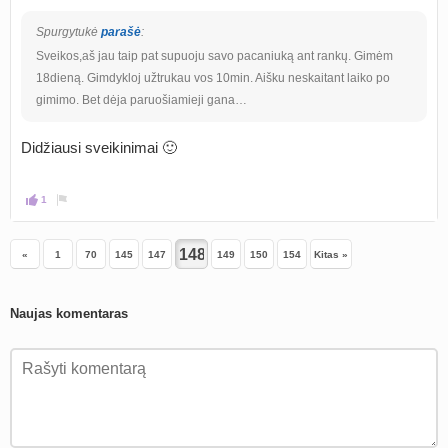
Spurgytukė
parašė
:
Sveikos,aš jau taip pat supuoju savo pacaniuką ant rankų. Gimėm
18dieną. Gimdykloj užtrukau vos 10min. Aišku neskaitant laiko po
gimimo. Bet dėja paruošiamieji gana…
Didžiausi sveikinimai 🙂
1
«
1
70
145
147
149
150
154
Kitas »
Naujas komentaras