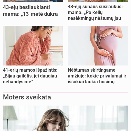
43-ejų sūnaus susilaukusi
43-ejų besilaukianti
mama: „Po kelių
mama: „13-metė dukra
nesėkmingų nėštumų jau
pasakė, kad ją išdaviau“
buvome praradę viltį“
41-erių mamos išpažintis:
Nėštumas skirtingame
„Bijau gailėtis, jei daugiau
amžiuje: kokie privalumai ir
nebandysime“
iššūkiai laukia būsimų
mamų?
Moters sveikata