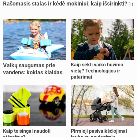
Rašomasis stalas ir kėdė mokiniui: kaip išsirinkti?
(1)
Kaip sekti vaiko buvimo
Vaikų saugumas prie
vietą? Technologijos ir
vandens: kokias klaidas
patarimai
dažniausiai daro tėvai?
Kaip teisingai naudoti
Pirmieji pasivaikščiojimai