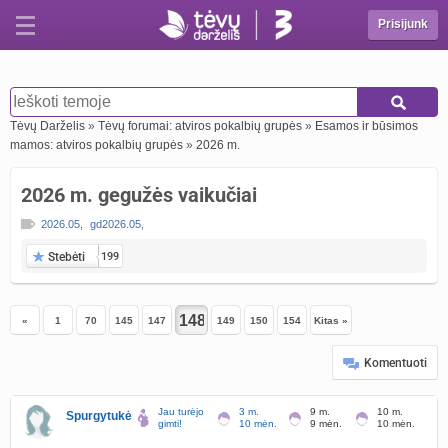
Prisijunk
Tėvų Darželis
»
Tėvų forumai: atviros pokalbių grupės
»
Esamos ir būsimos
mamos: atviros pokalbių grupės
»
2026 m.
2026 m. gegužės vaikučiai
2026.05
,
gd2026.05
,
Stebėti
199
«
1
70
145
147
149
150
154
Kitas »
Komentuoti
Jau turėjo
3 m.
9 m.
10 m.
Spurgytukė
gimti!
10 mėn.
9 mėn.
10 mėn.