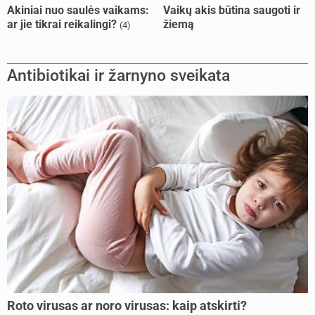
Akiniai nuo saulės vaikams:
Vaikų akis būtina saugoti ir
ar jie tikrai reikalingi?
žiemą
(4)
Antibiotikai ir žarnyno sveikata
Roto virusas ar noro virusas: kaip atskirti?