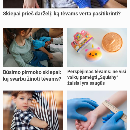
Skiepai prieš darželį: ką tėvams verta pasitikrinti?
Perspėjimas tėvams: ne visi
Būsimo pirmoko skiepai:
vaikų pamėgti „Squishy“
ką svarbu žinoti tėvams?
žaislai yra saugūs