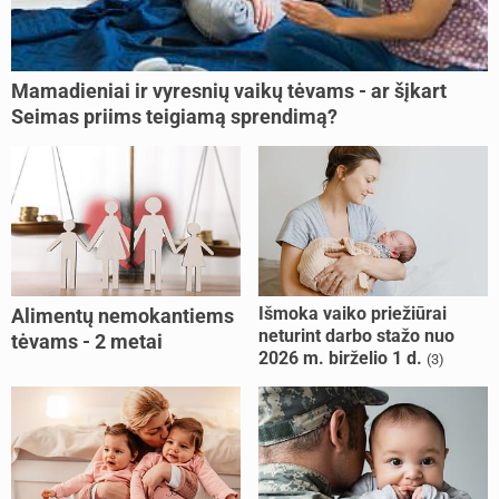
Mamadieniai ir vyresnių vaikų tėvams - ar šįkart
Seimas priims teigiamą sprendimą?
Išmoka vaiko priežiūrai
Alimentų nemokantiems
neturint darbo stažo nuo
tėvams - 2 metai
2026 m. birželio 1 d.
(3)
kalėjimo