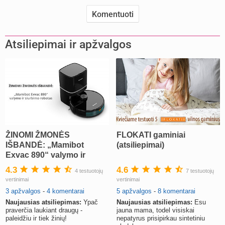
Atsiliepimai ir apžvalgos
ŽINOMI ŽMONĖS
FLOKATI gaminiai
IŠBANDĖ: „Mamibot
(atsiliepimai)
Exvac 890“ valymo ir
siurbimo robotas
4.3
4.6
4 testuotojų
7 testuotojų
vertinimai
vertinimai
3 apžvalgos
-
4 komentarai
5 apžvalgos
-
8 komentarai
Naujausias atsiliepimas:
Ypač
Naujausias atsiliepimas:
Esu
praverčia laukiant draugų -
jauna mama, todel visiskai
paleidžiu ir tiek žinių!
nepatyrus prisipirkau sintetiniu