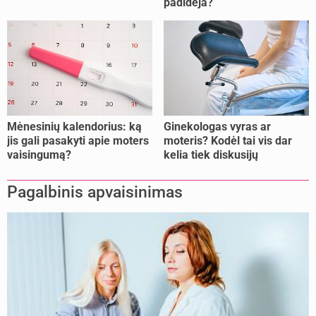
padidėja?
tęsti, o kada metas
nujunkyti?
Mėnesinių kalendorius: ką
Ginekologas vyras ar
jis gali pasakyti apie moters
moteris? Kodėl tai vis dar
vaisingumą?
kelia tiek diskusijų
Pagalbinis apvaisinimas