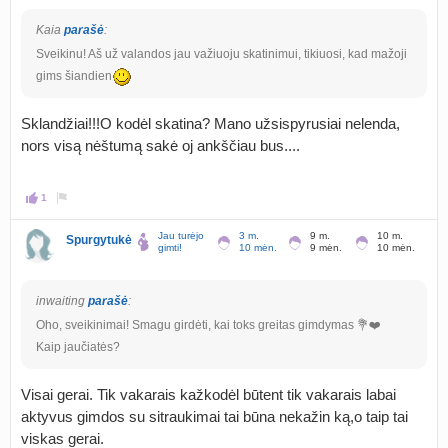
Kaia
parašė
:
Sveikinu! Aš už valandos jau važiuoju skatinimui, tikiuosi, kad mažoji
gims šiandien
Sklandžiai!!!O kodėl skatina? Mano užsispyrusiai nelenda,
nors visą nėštumą sakė oj ankščiau bus....
1
Jau turėjo
3 m.
9 m.
10 m.
Spurgytukė
gimti!
10 mėn.
9 mėn.
10 mėn.
inwaiting
parašė
:
Oho, sveikinimai! Smagu girdėti, kai toks greitas gimdymas 💐❤️
Kaip jaučiatės?
Visai gerai. Tik vakarais kažkodėl būtent tik vakarais labai
aktyvus gimdos su sitraukimai tai būna nekažin ką,o taip tai
viskas gerai.