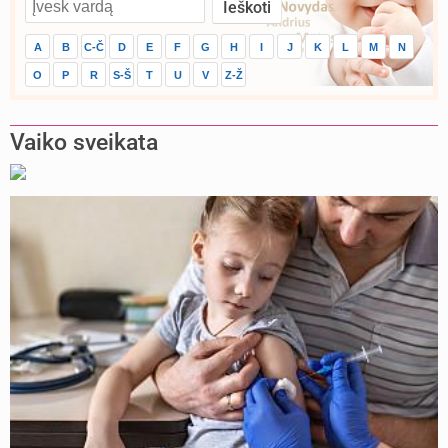
A
B
C-Č
D
E
F
G
H
I
J
K
L
M
N
O
P
R
S-Š
T
U
V
Z-Ž
Vaiko sveikata