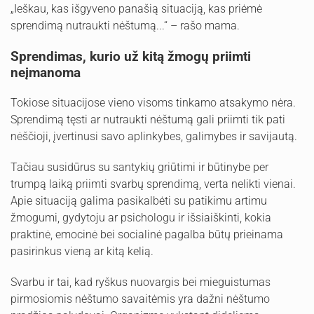
„Ieškau, kas išgyveno panašią situaciją, kas priėmė
sprendimą nutraukti nėštumą...“ – rašo mama.
Sprendimas, kurio už kitą žmogų priimti
neįmanoma
Tokiose situacijose vieno visoms tinkamo atsakymo nėra.
Sprendimą tęsti ar nutraukti nėštumą gali priimti tik pati
nėščioji, įvertinusi savo aplinkybes, galimybes ir savijautą.
Tačiau susidūrus su santykių griūtimi ir būtinybe per
trumpą laiką priimti svarbų sprendimą, verta nelikti vienai.
Apie situaciją galima pasikalbėti su patikimu artimu
žmogumi, gydytoju ar psichologu ir išsiaiškinti, kokia
praktinė, emocinė bei socialinė pagalba būtų prieinama
pasirinkus vieną ar kitą kelią.
Svarbu ir tai, kad ryškus nuovargis bei mieguistumas
pirmosiomis nėštumo savaitėmis yra dažni nėštumo