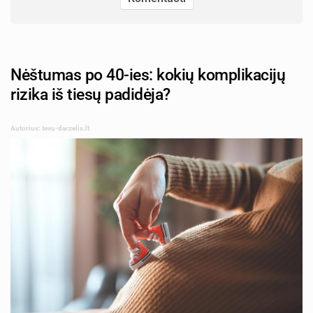
Nėštumas po 40-ies: kokių komplikacijų
rizika iš tiesų padidėja?
Autorius: tevu-darzelis.lt