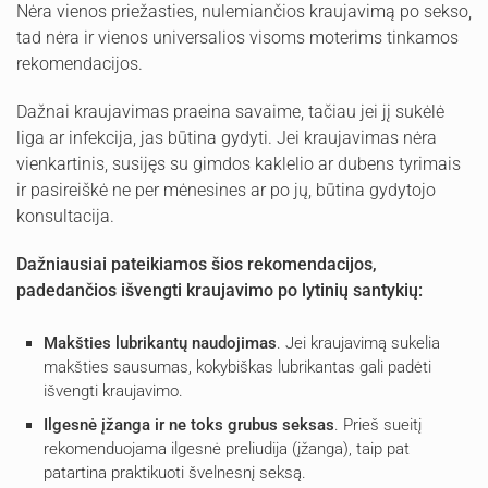
Nėra vienos priežasties, nulemiančios kraujavimą po sekso,
tad nėra ir vienos universalios visoms moterims tinkamos
rekomendacijos.
Dažnai kraujavimas praeina savaime, tačiau jei jį sukėlė
liga ar infekcija, jas būtina gydyti. Jei kraujavimas nėra
vienkartinis, susijęs su gimdos kaklelio ar dubens tyrimais
ir pasireiškė ne per mėnesines ar po jų, būtina gydytojo
konsultacija.
Dažniausiai pateikiamos šios rekomendacijos,
padedančios išvengti kraujavimo po lytinių santykių:
Makšties lubrikantų naudojimas
. Jei kraujavimą sukelia
makšties sausumas, kokybiškas lubrikantas gali padėti
išvengti kraujavimo.
Ilgesnė įžanga ir ne toks grubus seksas
. Prieš sueitį
rekomenduojama ilgesnė preliudija (įžanga), taip pat
patartina praktikuoti švelnesnį seksą.