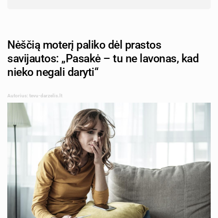
Nėščią moterį paliko dėl prastos
savijautos: „Pasakė – tu ne lavonas, kad
nieko negali daryti“
Autorius: tevu-darzelis.lt