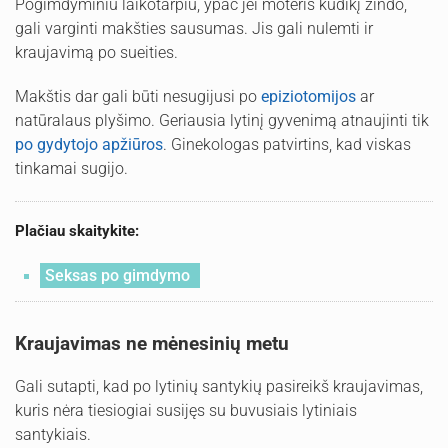
Pogimdyminiu laikotarpiu, ypač jei moteris kūdikį žindo,
gali varginti makšties sausumas. Jis gali nulemti ir
kraujavimą po sueities.
Makštis dar gali būti nesugijusi po
epiziotomijos
ar
natūralaus plyšimo. Geriausia lytinį gyvenimą atnaujinti tik
po gydytojo apžiūros
. Ginekologas patvirtins, kad viskas
tinkamai sugijo.
Plačiau skaitykite:
Seksas po gimdymo
Kraujavimas ne mėnesinių metu
Gali sutapti, kad po lytinių santykių pasireikš kraujavimas,
kuris nėra tiesiogiai susijęs su buvusiais lytiniais
santykiais.