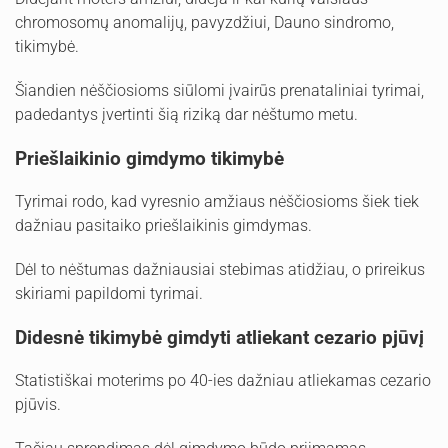
chromosomų anomalijų, pavyzdžiui, Dauno sindromo,
tikimybė.
Šiandien nėščiosioms siūlomi įvairūs prenataliniai tyrimai,
padedantys įvertinti šią riziką dar nėštumo metu.
Priešlaikinio gimdymo tikimybė
Tyrimai rodo, kad vyresnio amžiaus nėščiosioms šiek tiek
dažniau pasitaiko priešlaikinis gimdymas.
Dėl to nėštumas dažniausiai stebimas atidžiau, o prireikus
skiriami papildomi tyrimai.
Didesnė tikimybė gimdyti atliekant cezario pjūvį
Statistiškai moterims po 40-ies dažniau atliekamas cezario
pjūvis.