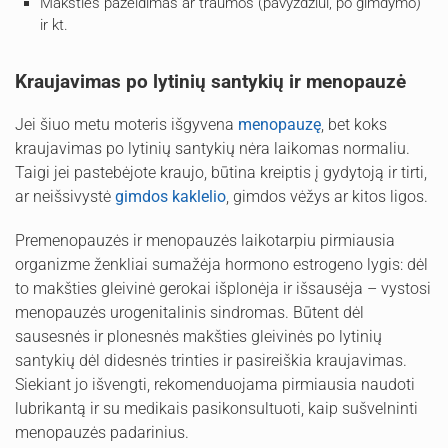
Makšties pažeidimas ar traumos (pavyzdžiui, po gimdymo)
ir kt.
Kraujavimas po lytinių santykių ir menopauzė
Jei šiuo metu moteris išgyvena
menopauzę
, bet koks
kraujavimas po lytinių santykių nėra laikomas normaliu.
Taigi jei pastebėjote kraujo, būtina kreiptis į gydytoją ir tirti,
ar neišsivystė
gimdos kaklelio
, gimdos vėžys ar kitos ligos.
Premenopauzės ir menopauzės laikotarpiu pirmiausia
organizme ženkliai sumažėja hormono estrogeno lygis: dėl
to makšties gleivinė gerokai išplonėja ir išsausėja – vystosi
menopauzės urogenitalinis sindromas. Būtent dėl
sausesnės ir plonesnės makšties gleivinės po lytinių
santykių dėl didesnės trinties ir pasireiškia kraujavimas.
Siekiant jo išvengti, rekomenduojama pirmiausia naudoti
lubrikantą ir su medikais pasikonsultuoti, kaip sušvelninti
menopauzės padarinius.