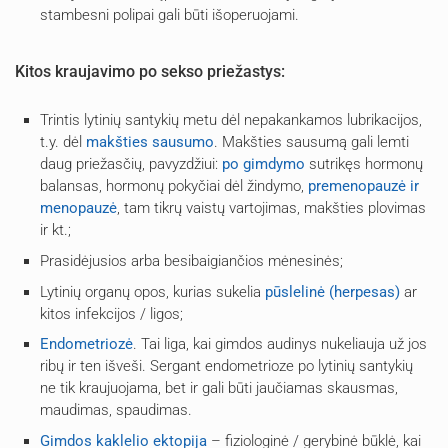
stambesni polipai gali būti išoperuojami.
Kitos kraujavimo po sekso priežastys:
Trintis lytinių santykių metu dėl nepakankamos lubrikacijos,
t.y. dėl
makšties sausumo
. Makšties sausumą gali lemti
daug priežasčių, pavyzdžiui:
po gimdymo
sutrikęs hormonų
balansas, hormonų pokyčiai dėl žindymo,
premenopauzė ir
menopauzė
, tam tikrų vaistų vartojimas, makšties plovimas
ir kt.;
Prasidėjusios arba besibaigiančios mėnesinės;
Lytinių organų opos, kurias sukelia
pūslelinė (herpesas)
ar
kitos infekcijos / ligos;
Endometriozė
. Tai liga, kai gimdos audinys nukeliauja už jos
ribų ir ten išveši. Sergant endometrioze po lytinių santykių
ne tik kraujuojama, bet ir gali būti jaučiamas skausmas,
maudimas, spaudimas.
Gimdos kaklelio ektopija
– fiziologinė / gerybinė būklė, kai