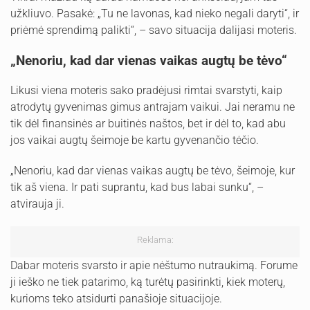
užkliuvo. Pasakė: „Tu ne lavonas, kad nieko negali daryti“, ir
priėmė sprendimą palikti“, – savo situacija dalijasi moteris.
„Nenoriu, kad dar vienas vaikas augtų be tėvo“
Likusi viena moteris sako pradėjusi rimtai svarstyti, kaip
atrodytų gyvenimas gimus antrajam vaikui. Jai neramu ne
tik dėl finansinės ar buitinės naštos, bet ir dėl to, kad abu
jos vaikai augtų šeimoje be kartu gyvenančio tėčio.
„Nenoriu, kad dar vienas vaikas augtų be tėvo, šeimoje, kur
tik aš viena. Ir pati suprantu, kad bus labai sunku“, –
atvirauja ji.
Reklama:
Dabar moteris svarsto ir apie nėštumo nutraukimą. Forume
ji ieško ne tiek patarimo, ką turėtų pasirinkti, kiek moterų,
kurioms teko atsidurti panašioje situacijoje.