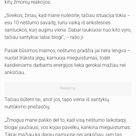
kitų žmonių reakcijos.
„Sveikos, žinau, kad mane nuteisite, tačiau situacija tokia –
esu 10 nėštumo savaitę, turiu vaiką iš ankstesnės
santuokos, kurį auginu viena. Dabar laukiuosi nuo kito vyro,
tačiau santykiai labai blogi“, – rašo ji.
Pasak būsimos mamos, nėštumo pradžia jai nėra lengva –
nuolat trūksta jėgų, kamuoja mieguistumas, todėl
kasdieniams darbams energijos lieka gerokai mažiau nei
anksčiau.
Reklama:
Tačiau būtent tai, anot jos, tapo viena iš santykių
nutrūkimo priežasčių.
„Žmogus mane paliko dėl to, kad visą nėštumo laikotarpį
blogai jaučiausi, vos kojas pavelku, kankina mieguistumas.
Tikrai mažiau ką darau namuose nei anksčiau, jam tas