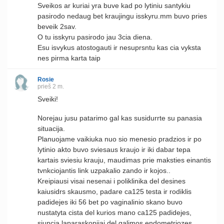
Sveikos ar kuriai yra buve kad po lytiniu santykiu
pasirodo nedaug bet kraujingu isskyru.mm buvo pries
beveik 2sav.
O tu isskyru pasirodo jau 3cia diena.
Esu isvykus atostogauti ir nesuprsntu kas cia vyksta
nes pirma karta taip
Rosie
prieš 2 m.
Sveiki!
Norejau jusu patarimo gal kas susidurrte su panasia
situacija.
Planuojame vaikiuka nuo sio menesio pradzios ir po
lytinio akto buvo sviesaus kraujo ir iki dabar tepa
kartais sviesiu krauju, maudimas prie maksties einantis
tvnkciojantis link uzpakalio zando ir kojos..
Kreipiausi visai nesenai i poliklinika del desines
kaiusidrs skausmo, padare ca125 testa ir rodiklis
padidejes iki 56 bet po vaginalinio skano buvo
nustatyta cista del kurios mano ca125 padidejes,
siuncia laparaskopijai del galimos endometriozes..