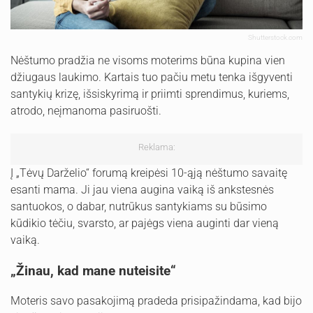
Shutterstock.com
Nėštumo pradžia ne visoms moterims būna kupina vien
džiugaus laukimo. Kartais tuo pačiu metu tenka išgyventi
santykių krizę, išsiskyrimą ir priimti sprendimus, kuriems,
atrodo, neįmanoma pasiruošti.
Reklama:
Į „Tėvų Darželio“ forumą kreipėsi 10-ąją nėštumo savaitę
esanti mama. Ji jau viena augina vaiką iš ankstesnės
santuokos, o dabar, nutrūkus santykiams su būsimo
kūdikio tėčiu, svarsto, ar pajėgs viena auginti dar vieną
vaiką.
„Žinau, kad mane nuteisite“
Moteris savo pasakojimą pradeda prisipažindama, kad bijo