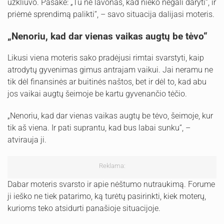
užkliuvo. Pasakė: „Tu ne lavonas, kad nieko negali daryti“, ir
priėmė sprendimą palikti“, – savo situacija dalijasi moteris.
„Nenoriu, kad dar vienas vaikas augtų be tėvo“
Likusi viena moteris sako pradėjusi rimtai svarstyti, kaip
atrodytų gyvenimas gimus antrajam vaikui. Jai neramu ne
tik dėl finansinės ar buitinės naštos, bet ir dėl to, kad abu
jos vaikai augtų šeimoje be kartu gyvenančio tėčio.
„Nenoriu, kad dar vienas vaikas augtų be tėvo, šeimoje, kur
tik aš viena. Ir pati suprantu, kad bus labai sunku“, –
atvirauja ji.
Reklama:
Dabar moteris svarsto ir apie nėštumo nutraukimą. Forume
ji ieško ne tiek patarimo, ką turėtų pasirinkti, kiek moterų,
kurioms teko atsidurti panašioje situacijoje.