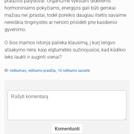
pradžios palydovai. Organizme vykstant dideliems
hormoniniams pokyčiams, energijos gali būti gerokai
mažiau nei įprastai, todėl poreikis daugiau ilsėtis savaime
nereiškia tinginystės ar nenoro prisidėti prie kasdienio
gyvenimo.
O šios mamos istorija palieka klausimą, į kurį lengvo
atsakymo nėra: kaip elgtumėtės sužinojusios, kad kūdikio
teks laukti ir auginti vienai?
,
,
nėštumas
nėštumo pradžia
10 nėštumo savaitė