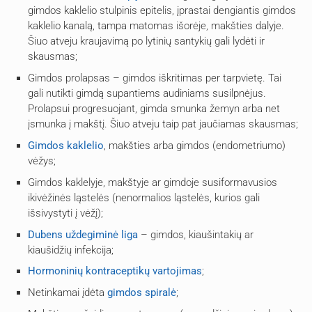
gimdos kaklelio stulpinis epitelis, įprastai dengiantis gimdos
kaklelio kanalą, tampa matomas išorėje, makšties dalyje.
Šiuo atveju kraujavimą po lytinių santykių gali lydėti ir
skausmas;
Gimdos prolapsas – gimdos iškritimas per tarpvietę. Tai
gali nutikti gimdą supantiems audiniams susilpnėjus.
Prolapsui progresuojant, gimda smunka žemyn arba net
įsmunka į makštį. Šiuo atveju taip pat jaučiamas skausmas;
Gimdos kaklelio
, makšties arba gimdos (endometriumo)
vėžys;
Gimdos kaklelyje, makštyje ar gimdoje susiformavusios
ikivėžinės ląstelės (nenormalios ląstelės, kurios gali
išsivystyti į vėžį);
Dubens uždegiminė liga
– gimdos, kiaušintakių ar
kiaušidžių infekcija;
Hormoninių kontraceptikų vartojimas
;
Netinkamai įdėta
gimdos spiralė
;