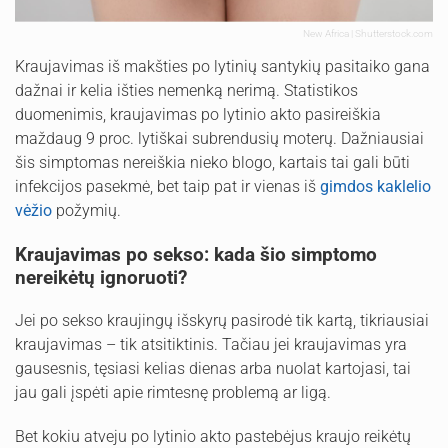
New Africa | Shutterstock.com
Kraujavimas iš makšties po lytinių santykių pasitaiko gana
dažnai ir kelia išties nemenką nerimą. Statistikos
duomenimis, kraujavimas po lytinio akto pasireiškia
maždaug 9 proc. lytiškai subrendusių moterų. Dažniausiai
šis simptomas nereiškia nieko blogo, kartais tai gali būti
infekcijos pasekmė, bet taip pat ir vienas iš
gimdos kaklelio
vėžio
požymių.
Kraujavimas po sekso: kada šio simptomo
nereikėtų ignoruoti?
Jei po sekso kraujingų išskyrų pasirodė tik kartą, tikriausiai
kraujavimas – tik atsitiktinis. Tačiau jei kraujavimas yra
gausesnis, tęsiasi kelias dienas arba nuolat kartojasi, tai
jau gali įspėti apie rimtesnę problemą ar ligą.
Bet kokiu atveju po lytinio akto pastebėjus kraujo reikėtų