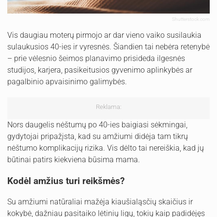
Shutterstock.com
Vis daugiau moterų pirmojo ar dar vieno vaiko susilaukia
sulaukusios 40-ies ir vyresnės. Šiandien tai nebėra retenybė
– prie vėlesnio šeimos planavimo prisideda ilgesnės
studijos, karjera, pasikeitusios gyvenimo aplinkybės ar
pagalbinio apvaisinimo galimybės.
Reklama:
Nors daugelis nėštumų po 40-ies baigiasi sėkmingai,
gydytojai pripažįsta, kad su amžiumi didėja tam tikrų
nėštumo komplikacijų rizika. Vis dėlto tai nereiškia, kad jų
būtinai patirs kiekviena būsima mama.
Kodėl amžius turi reikšmės?
Su amžiumi natūraliai mažėja kiaušialąsčių skaičius ir
kokybė, dažniau pasitaiko lėtinių ligų, tokių kaip padidėjęs