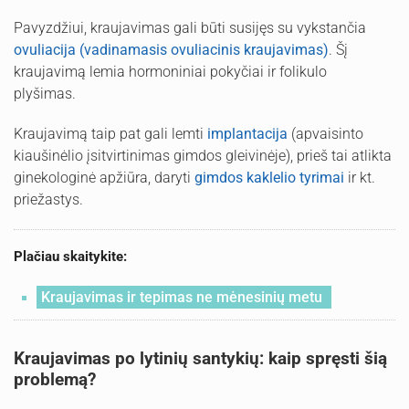
Pavyzdžiui, kraujavimas gali būti susijęs su vykstančia
ovuliacija (vadinamasis ovuliacinis kraujavimas)
. Šį
kraujavimą lemia hormoniniai pokyčiai ir folikulo
plyšimas.
Kraujavimą taip pat gali lemti
implantacija
(apvaisinto
kiaušinėlio įsitvirtinimas gimdos gleivinėje), prieš tai atlikta
ginekologinė apžiūra, daryti
gimdos kaklelio tyrimai
ir kt.
priežastys.
Plačiau skaitykite:
Kraujavimas ir tepimas ne mėnesinių metu
Kraujavimas po lytinių santykių: kaip spręsti šią
problemą?