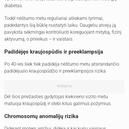
diabetas.
Todėl nėštumo metu reguliariai atliekami tyrimai,
padedantys šią būklę nustatyti laiku. Daugeliu atvejų ją
pavyksta sėkmingai kontroliuoti koreguojant mitybą, fizinį
aktyvumą, o prireikus – ir vaistais.
Padidėjęs kraujospūdis ir preeklampsija
Po 40-ies šiek tiek padidėja nėštumo metu atsirandančio
padidėjusio kraujospūdžio ir preeklampsijos rizika.
Reklama:
Dėl šios priežasties gydytojas kiekvieno vizito metu
matuoja kraujospūdį ir stebi kitus galimus požymius.
Chromosomų anomalijų rizika
Didėjant moters amžiui, didėja ir kai kurių vaisiaus