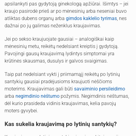
apsilankyti pas gydytoją ginekologą apžiūrai. Išimtys – jei
kraujo pasirodė prieš ar po mėnesinių arba neseniai buvo
atliktas dubens organų arba
gimdos kaklelio tyrimas
, nes
dažnai po jų galimas neženklus kraujavimas.
Jei po sekso kraujuojate gausiai – analogiškai kaip
mėnesinių metu, reikėtų nedelsiant kreiptis į gydytoją.
Pavojingi gausų kraujavimą lydintys simptomai yra
krūtinės skausmas, dusulys ir galvos svaigimas.
Taip pat nedelsiant vykti į priimamąjį reikėtų po lytinių
santykių gausiai pradėjusioms kraujuoti nėščioms
moterims. Kraujavimas gali būti
savaiminio persileidimo
arba
negimdinio nėštumo
požymis. Negimdinis nėštumas,
dėl kurio prasideda vidinis kraujavimas, kelia pavojų
moters gyvybei.
Kas sukelia kraujavimą po lytinių santykių?