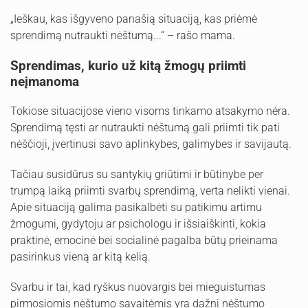
„Ieškau, kas išgyveno panašią situaciją, kas priėmė
sprendimą nutraukti nėštumą...“ – rašo mama.
Sprendimas, kurio už kitą žmogų priimti
neįmanoma
Tokiose situacijose vieno visoms tinkamo atsakymo nėra.
Sprendimą tęsti ar nutraukti nėštumą gali priimti tik pati
nėščioji, įvertinusi savo aplinkybes, galimybes ir savijautą.
Tačiau susidūrus su santykių griūtimi ir būtinybe per
trumpą laiką priimti svarbų sprendimą, verta nelikti vienai.
Apie situaciją galima pasikalbėti su patikimu artimu
žmogumi, gydytoju ar psichologu ir išsiaiškinti, kokia
praktinė, emocinė bei socialinė pagalba būtų prieinama
pasirinkus vieną ar kitą kelią.
Svarbu ir tai, kad ryškus nuovargis bei mieguistumas
pirmosiomis nėštumo savaitėmis yra dažni nėštumo