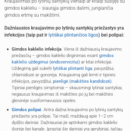
Kraujavimas po lytinių santykių vienaip ar kitaip susijęs su
gimdos kakleliu – siaurąja gimdos dalimi, jungiančia
gimdos ertmę su makštimi.
Dažniausios kraujavimo po lytinių santykių priežastys yra
infekcijos (taip pat ir
lytiškai plintančios ligos
) bei polipai:
Gimdos kaklelio infekcija
. Viena iš dažniausių kraujavimo
priežasčių – gimdos kaklelio dirginimas esant
gimdos
kaklelio uždegimui (endocervicitui)
ar kitai infekcijai.
Uždegimą gali sukelti
lytiškai plintanti liga
, pavyzdžiui,
chlamidiozė ar gonorėja. Kraujavimą gali lemti ir tipinės
infekcijos, pavyzdžiui,
pienligė (makšties kandidozė)
.
Tipiniai pienligės simptomai – skausmingi lytiniai santykiai,
negausus kraujavimas iš makšties po jų bei makšties
gleivinėje susiformavusios opelės.
Gimdos polipai
. Antra dažna kraujavimo po lytinių santykių
priežastis yra polipai. Tai maži, maždaug apie 1–2 cm
dydžio dariniai. Dažniausiai jie aptinkami gimdos kaklelio
išorėje bei kanale. Įprastai šie dariniai yra gerybiniai, tačiau