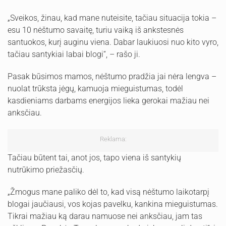
„Sveikos, žinau, kad mane nuteisite, tačiau situacija tokia –
esu 10 nėštumo savaitę, turiu vaiką iš ankstesnės
santuokos, kurį auginu viena. Dabar laukiuosi nuo kito vyro,
tačiau santykiai labai blogi“, – rašo ji.
Pasak būsimos mamos, nėštumo pradžia jai nėra lengva –
nuolat trūksta jėgų, kamuoja mieguistumas, todėl
kasdieniams darbams energijos lieka gerokai mažiau nei
anksčiau.
Reklama:
Tačiau būtent tai, anot jos, tapo viena iš santykių
nutrūkimo priežasčių.
„Žmogus mane paliko dėl to, kad visą nėštumo laikotarpį
blogai jaučiausi, vos kojas pavelku, kankina mieguistumas.
Tikrai mažiau ką darau namuose nei anksčiau, jam tas