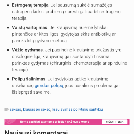
Estrogenų terapija.
Jei sausumą sukėlė sumažėjęs
estrogenų kiekis, problemą spręsti gali padėti estrogenų
terapija.
Vaistų vartojimas
. Jei kraujavimą nulėmė lytiškai
plintančios ar kitos ligos, gydytojas skirs antibiotikų ar
parinks kitą gydymo metodą.
Vėžio gydymas
. Jei pagrindinė kraujavimo priežastis yra
onkologinė liga, kraujavimą gali sustabdyti tinkamai
parinktas gydymas (chirurginis, chemoterapija ar spindulinė
terapija).
Polipų šalinimas
. Jei gydytojas aptiko kraujavimą
sukeliančių
gimdos polipų
, juos pašalinus problema gali
išsispręsti savaime.
,
,
seksas
kraujas po sekso
kraujavimas po lytinių santykių
Naujausi komentarai