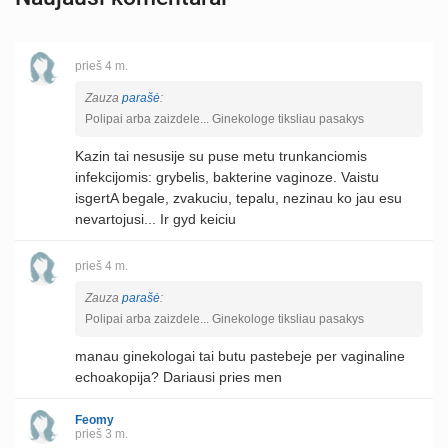
prieš 4 m.
Zauza
parašė
:
Polipai arba zaizdele... Ginekologe tiksliau pasakys
Kazin tai nesusije su puse metu trunkanciomis
infekcijomis: grybelis, bakterine vaginoze. Vaistu
isgertA begale, zvakuciu, tepalu, nezinau ko jau esu
nevartojusi... Ir gyd keiciu
prieš 4 m.
Zauza
parašė
:
Polipai arba zaizdele... Ginekologe tiksliau pasakys
manau ginekologai tai butu pastebeje per vaginaline
echoakopija? Dariausi pries men
Feomy
prieš 3 m.