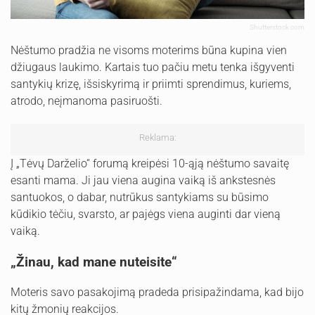
Shutterstock.com
Nėštumo pradžia ne visoms moterims būna kupina vien
džiugaus laukimo. Kartais tuo pačiu metu tenka išgyventi
santykių krizę, išsiskyrimą ir priimti sprendimus, kuriems,
atrodo, neįmanoma pasiruošti.
Reklama:
Į „Tėvų Darželio“ forumą kreipėsi 10-ąją nėštumo savaitę
esanti mama. Ji jau viena augina vaiką iš ankstesnės
santuokos, o dabar, nutrūkus santykiams su būsimo
kūdikio tėčiu, svarsto, ar pajėgs viena auginti dar vieną
vaiką.
„Žinau, kad mane nuteisite“
Moteris savo pasakojimą pradeda prisipažindama, kad bijo
kitų žmonių reakcijos.