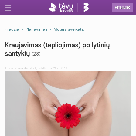
Prisijunk
Pradžia
Planavimas
Moters sveikata
Kraujavimas (tepliojimas) po lytinių
santykių
(28)
Autorius:
tevu-darzelis.lt
,
Publikuota: 2025-07-10