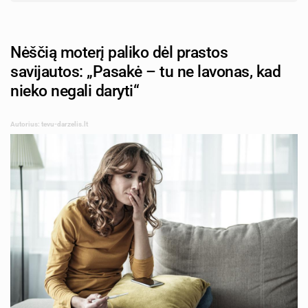
Nėščią moterį paliko dėl prastos
savijautos: „Pasakė – tu ne lavonas, kad
nieko negali daryti“
Autorius: tevu-darzelis.lt