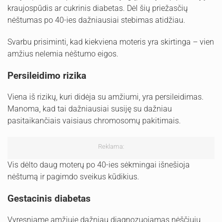
kraujospūdis ar cukrinis diabetas. Dėl šių priežasčių
nėštumas po 40-ies dažniausiai stebimas atidžiau.
Svarbu prisiminti, kad kiekviena moteris yra skirtinga – vien
amžius nelemia nėštumo eigos.
Persileidimo rizika
Viena iš rizikų, kuri didėja su amžiumi, yra persileidimas.
Manoma, kad tai dažniausiai susiję su dažniau
pasitaikančiais vaisiaus chromosomų pakitimais.
Reklama:
Vis dėlto daug moterų po 40-ies sėkmingai išnešioja
nėštumą ir pagimdo sveikus kūdikius.
Gestacinis diabetas
Vyresniame amžiuje dažniau diagnozuojamas nėščiųjų