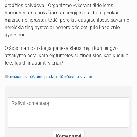
pradžios palydovai. Organizme vykstant dideliems
hormoniniams pokyčiams, energijos gali būti gerokai
mažiau nei įprastai, todėl poreikis daugiau ilsėtis savaime
nereiškia tinginystės ar nenoro prisidėti prie kasdienio
gyvenimo.
O šios mamos istorija palieka klausimą, į kurį lengvo
atsakymo nėra: kaip elgtumėtės sužinojusios, kad kūdikio
teks laukti ir auginti vienai?
,
,
nėštumas
nėštumo pradžia
10 nėštumo savaitė