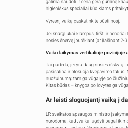
galima naudoti ir seną gerą guminę kriau
higieniškus specialiai kūdikiams pritaikyt
Vyresnį vaiką paskatinkite pūsti nosį.
Jei snargliukai klampūs, tiršti ir nenoriai 
nosies šnervę įpurškiant (ar įlašinant 2-3
Vaiko laikymas vertikalioje pozicijoje
Tai padeda, jei yra daug nosies išskyrų: 
pasišalina ir blokuoja kvėpavimo takus. M
nuožulnumą: tam galvūgalyje po čiužiniu 
Kitas būdas – knygos po lovytės galvūga
Ar leisti sloguojantį vaiką į da
LR sveikatos apsaugos ministro įsakyme
nurodoma, kad „vaikai ugdyti pagal ikim
nepriimami, jei turi užkrečiamųjų ligų ar