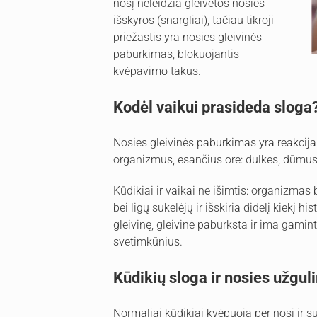
nosį neleidžia gleivėtos nosies
išskyros (snargliai), tačiau tikroji
priežastis yra nosies gleivinės
paburkimas, blokuojantis
kvėpavimo takus.
Kodėl vaikui prasideda sloga
Nosies gleivinės paburkimas yra reakcij
organizmus, esančius ore: dulkes, dūmus, 
Kūdikiai ir vaikai ne išimtis: organizm
bei ligų sukėlėjų ir išskiria didelį kiekį h
gleivinę, gleivinė paburksta ir ima gamin
svetimkūnius.
Kūdikių sloga ir nosies užgu
Normaliai kūdikiai kvėpuoja per nosį ir su