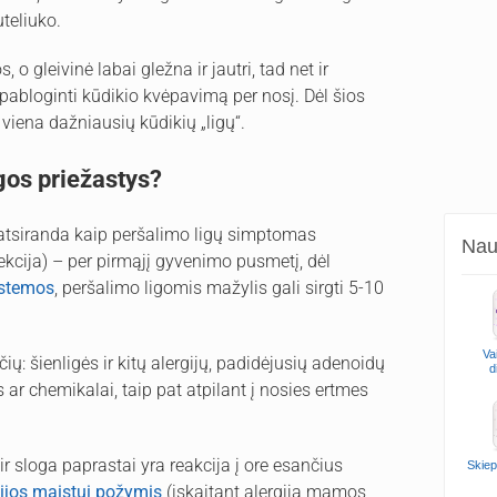
uteliuko.
o gleivinė labai gležna ir jautri, tad net ir
 pabloginti kūdikio kvėpavimą per nosį. Dėl šios
 viena dažniausių kūdikių „ligų“.
gos priežastys?
atsiranda kaip peršalimo ligų simptomas
Naud
ekcija) – per pirmąjį gyvenimo pusmetį, dėl
istemos
, peršalimo ligomis mažylis gali sirgti 5-10
Va
sčių: šienligės ir kitų alergijų, padidėjusių adenoidų
d
s ar chemikalai, taip pat atpilant į nosies ertmes
ir sloga paprastai yra reakcija į ore esančius
Skiep
gijos maistui požymis
(įskaitant alergiją mamos