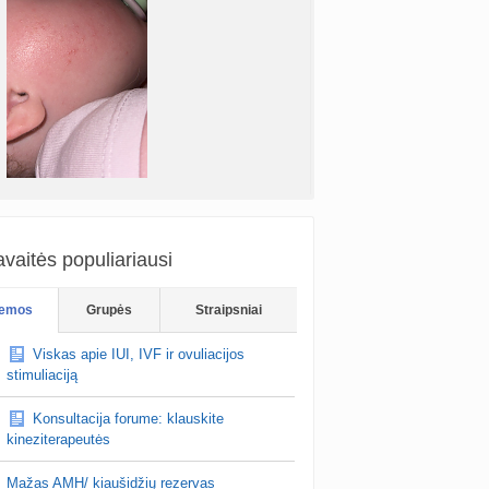
os mamos,kas tai galėtu but,nuo 4men
ado ant žandu berimas,ir niekaip ne…
vaitės populiariausi
siksnyteee
prieš 8 val.
Ar turi vyras del alimentu atiduoti paskutines kelnes
emos
Grupės
Straipsniai
entuokit moterys.
Viskas apie IUI, IVF ir ovuliacijos
stimuliaciją
Konsultacija forume: klauskite
kineziterapeutės
Mažas AMH/ kiaušidžių rezervas