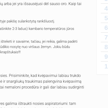
ių arba jei yra išsausėjusi dėl sauso oro. Kaip tai
4
5
tyje pakišę sulankstytą rankšluostį.
6
įlašinkite 2-3 lašus) kambario temperatūros jūros
7
ištekėti ir savaime, tačiau, jei reikia, galima padėti
8
 kūdikio nosytę nuo viršaus žemyn. Jokiu būdu
krapštukais!!!
9
1
sies. Prisiminkite, kad kvėpavimui labiau trukdo
inė ir snargliukų traukimas palengvina kvėpavimą
 tai nemaloni procedūra ir gali dar labiau sudirginti
eives galima ištraukti nosies aspiratoriumi: tam