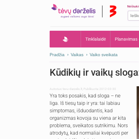
Nėštuk
Tinklalaidė
Planavimas
Pradžia
Vaikas
Vaiko sveikata
Kūdikių ir vaikų sloga
Autorius:
tevu-darzelis.lt
,
Publikuota: 2012-03-30
Yra toks posakis, kad sloga – ne
liga. Iš tiesų taip ir yra: tai labiau
simptomas, išduodantis, kad
organizmas kovoja su viena ar kita
problema, sveikatos sutrikimu. Nors
atrodytų, kad normaliai kvėpuoti per