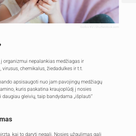
Gorlov-KV | Shutterstock.com
?
a į organizmui nepalankias medžiagas ir
virusus, chemikalus, žiedadulkes ir t.t.
as bando apsisaugoti nuo jam pavojingų medžiagų
istamino, kuris paskatina kraujoplūdį į nosies
ti daugiau gleivių, taip bandydama „išplauti“
limas
irzta, kai to daryti negali. Nosies užgulimas gali