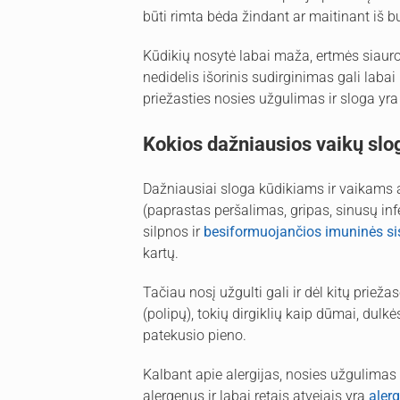
būti rimta bėda žindant ar maitinant iš b
Kūdikių nosytė labai maža, ertmės siauros, 
nedidelis išorinis sudirginimas gali labai
priežasties nosies užgulimas ir sloga yra
Kokios dažniausios vaikų slo
Dažniausiai sloga kūdikiams ir vaikams 
(paprastas peršalimas, gripas, sinusų inf
silpnos ir
besiformuojančios imuninės s
kartų.
Tačiau nosį užgulti gali ir dėl kitų prieža
(polipų), tokių dirgiklių kaip dūmai, dulkė
patekusio pieno.
Kalbant apie alergijas, nosies užgulimas 
alergenus ir labai retais atvejais yra
aler