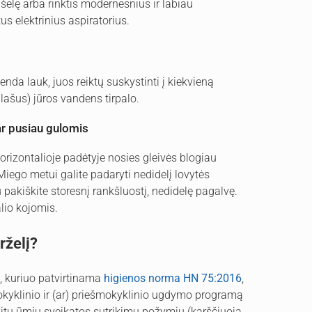
šelę arba rinktis modernesnius ir labiau
us elektrinius aspiratorius.
lenda lauk, juos reiktų suskystinti į kiekvieną
 lašus) jūros vandens tirpalo.
 ar pusiau gulomis
horizontalioje padėtyje nosies gleivės blogiau
iego metui galite padaryti nedidelį lovytės
pakiškite storesnį rankšluostį, nedidelę pagalvę.
lio kojomis.
rželį?
, kuriuo patvirtinama
higienos norma HN 75:2016
,
okyklinio ir (ar) priešmokyklinio ugdymo programą
 kitų ūmių sveikatos sutrikimų požymių (karščiuoja,