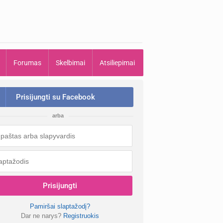
Forumas
Skelbimai
Atsiliepimai
Prisijungti su Facebook
arba
Prisijungti
Pamiršai slaptažodį?
Dar ne narys?
Registruokis