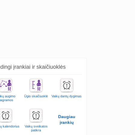
ingi įrankiai ir skaičiuoklės
ikų augimo
Ūgio skaičiuoklė
Vaikų dantų dygimas
iagramos
Daugiau
įrankių
ų kalendorius
Vaikų sveikatos
patikra