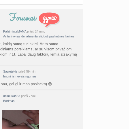
PalaimintaMAMA
prieš 24 min.
Ar turi vyras del alimentu atiduoti paskutines kelnes
t, kokią sumą turi skirti. Ar ta suma
ndiniams poreikiams, ar su visom privačiom
lom ir t.t. Labai daug faktorių lemia atsakymą
Saulėtekis
prieš 59 min.
Imuninis nevaisingumas
 sau, gal gi ir man pasisektų 😃
deimukas33
prieš 7 val.
Berimas