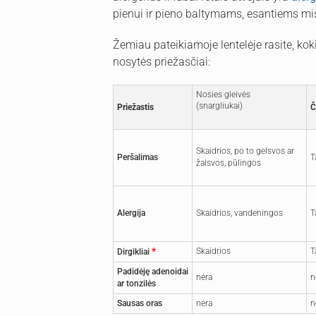
pienui ir pieno baltymams, esantiems mi
Žemiau pateikiamoje lentelėje rasite, kok
nosytės priežasčiai:
Nosies gleivės
(snargliukai)
Priežastis
Č
Skaidrios, po to gelsvos ar
Peršalimas
T
žalsvos, pūlingos
Alergija
Skaidrios, vandeningos
T
*
Skaidrios
T
Dirgikliai
Padidėję adenoidai
nėra
n
ar tonzilės
Sausas oras
nėra
n