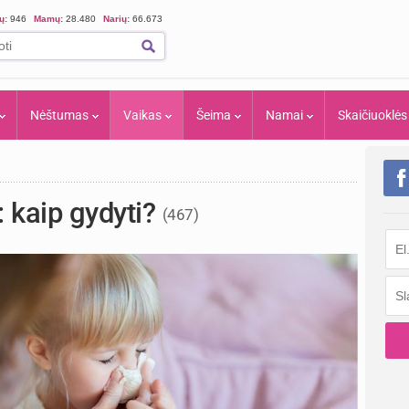
ių:
946
Mamų:
28.480
Narių:
66.673
Nėštumas
Vaikas
Šeima
Namai
Skaičiuoklės
: kaip gydyti?
(467)