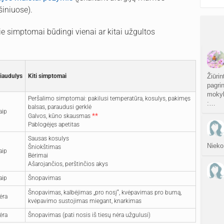
šiniuose).
ie simptomai būdingi vienai ar kitai užgultos
iaudulys
Kiti simptomai
Žiūrin
pagri
mokyk
Peršalimo simptomai: pakilusi temperatūra, kosulys, pakimęs
:…
balsas, paraudusi gerklė
aip
**
Galvos, kūno skausmas
Pablogėjęs apetitas
Sausas kosulys
Nieko
Šniokštimas
aip
Bėrimai
Ašarojančios, perštinčios akys
aip
Šnopavimas
Šnopavimas, kalbėjimas „pro nosį“, kvėpavimas pro burną,
ėra
kvėpavimo sustojimas miegant, knarkimas
ėra
Šnopavimas (pati nosis iš tiesų nėra užgulusi)