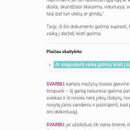
dūsta, skundžiasi skausmu, viduriuoja, v
taip pat turi utėlių ar glindų.“
Taigi, iš šio dokumento galima suprasti, 
vaiką į darželį leisti galima.
Plačiau skaitykite:
Ar sloguojantį vaiką galima leisti į d
SVARBU:
kartais mažylių nosies gleivinė 
šnopuoti – šį garsą nesunkiai galima pala
sveikas ir iš nosies nėra jokių išskyrų, no
nosytę jūros vandeniu ir pasirūpinti, ka
oro drėkintuvą).
SVARBU:
jei užsikišusi tik viena šnervė,