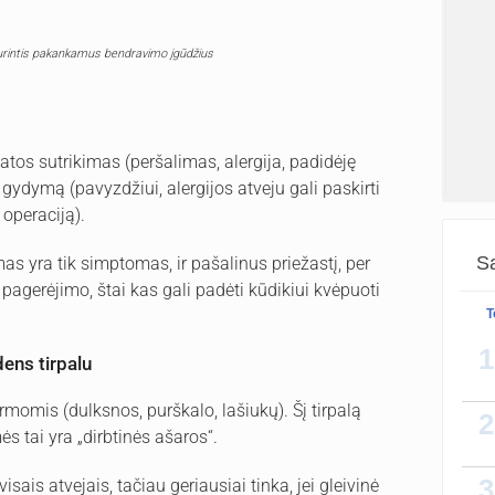
turintis pakankamus bendravimo įgūdžius
ikatos sutrikimas (peršalimas, alergija, padidėję
gydymą (pavyzdžiui, alergijos atveju gali paskirti
Sveik
 operaciją).
atsir
Sa
s yra tik simptomas, ir pašalinus priežastį, per
pagerėjimo, štai kas gali padėti kūdikiui kvėpuoti
T
Pakom
1
ens tirpalu
momis (dulksnos, purškalo, lašiukų). Šį tirpalą
2
s tai yra „dirbtinės ašaros“.
3
is atvejais, tačiau geriausiai tinka, jei gleivinė