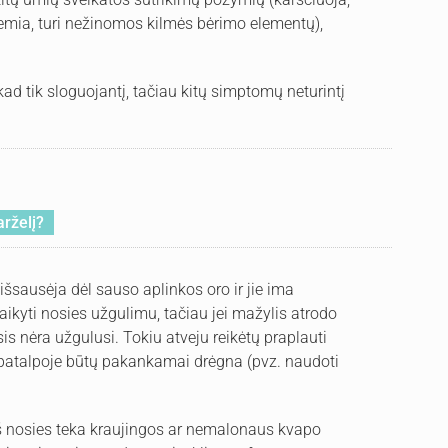
emia, turi nežinomos kilmės bėrimo elementų),
kad tik sloguojantį, tačiau kitų simptomų neturintį
arželį?
išsausėja dėl sauso aplinkos oro ir jie ima
ikyti nosies užgulimu, tačiau jei mažylis atrodo
sis nėra užgulusi. Tokiu atveju reikėtų praplauti
d patalpoje būtų pakankamai drėgna (pvz. naudoti
 iš nosies teka kraujingos ar nemalonaus kvapo