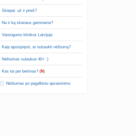
Skiepai: už ir prieš?
Na ir ką skanaus gaminame?
Vaisingumo klinikos Latvijoje
Kaip apsispręsti, ar nutraukti nėštumą?
Nėštumas sulaukus 40+ :)
Kas tai per bėrimas?
(
N
)
0
Nėštumas po pagalbinio apvaisinimo