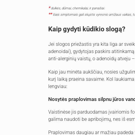
*
dulkės, dūmai, chemikalai, ir panašiai.
**
šiais simptomais gali skųstis vyresnio amžiaus vaikas, 
Kaip gydyti kūdikio slogą?
Jei slogos priežastis yra kita liga ar sve
adenoidai), gydytojas paskirs atitinkamą 
anti-alerginių vaistų, o adenoidų atveju –
Kaip jau minėta aukščiau, nosies užgulima
kurį laiką praeina savaime. Kol laukiama 
lengviau:
Nosytės praplovimas silpnu jūros vand
Vaistinėse jis parduodamas įvairiomis for
galima naudoti be apribojimų, nes iš esmė
Praplovimas daugiau ar mažiau padeda visa