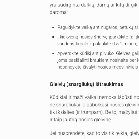
yra sudirginta dulkių, dūmų ar kitų dirgikl
daroma:
Paguldykite vaiką ant nugaros, petukų sri
Į kiekvieną nosies šnervę įpurkškite (ar 
vandens tirpalo ir palaukite 0.5-1 minutę.
Apverskite kūdikį ant pilvuko. Gleivės gali 
joms pasišalinti braukiant nosinaite per
nebandykite išvalyti nosies medvilniniais 
Gleivių (snargliukų) ištraukimas
Kūdikiai ir maži vaikai nemoka išpūsti no
ne snargliukai, o paburkusi nosies gleiv
tik iš dalies (ir trumpam). Be to, mažyliui
ir taip jautrią nosies gleivinę.
Jei nusprendėte, kad to vis tik reikia, gl