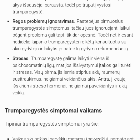
akys išsausėja, parausta, todėl po truputį vystosi
trumparegystė.
Regos problemų ignoravimas
. Pastebėjus pirmuosius
trumparegystės simptomus, tačiau juos ignoruojant, laikui
bėgant problema gali tapti tik dar opesnė. Todėl net ir esant
nedidelio laipsnio trumparegystei reikėtų konsultuotis su
akių gydytoju ir laikytis jo pateiktų gydymo rekomendacijų.
Stresas
. Trumparegystę galima laikyti ir viena iš
psichosomatinių ligų, mat jos išsivystymui įtakos gali turėti
ir stresas. Visų pirma, jis lemia stiprius akių raumenų
susitraukimus, neigiamai veikiančius akis. Antra, į kraują
išskiriami streso hormonai, neigiamai paveikiantys ir akių
veiklą.
Trumparegystės simptomai vaikams
Tipiniai trumparegystės simptomai yra šie:
Vaikas skundžiasi neryškiu matymu (pavyzdžiui, nemato ant