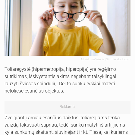
Mitriakova Valeriia | Shuttterstock.com
Toliaregystė (hipermetropija, hiperopija) yra regėjimo
sutrikimas, išsivystantis akims negebant taisyklingai
laužyti šviesos spindulių. Dėl to sunku ryškiai matyti
netoliese esančius objektus.
Reklama:
Žvelgiant į arčiau esančius daiktus, toliaregiams tenka
vaizdą fokusuoti stipriau, todėl sunku matyti iš arti, jiems
kyla sunkumų skaitant, siuvinėjant ir kt. Tiesa, kai kuriems