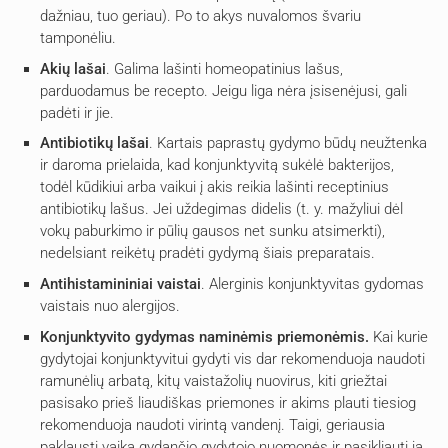
dažniau, tuo geriau). Po to akys nuvalomos švariu
tamponėliu.
Akių lašai
. Galima lašinti homeopatinius lašus,
parduodamus be recepto. Jeigu liga nėra įsisenėjusi, gali
padėti ir jie.
Antibiotikų
lašai
. Kartais paprastų gydymo būdų neužtenka
ir daroma prielaida, kad konjunktyvitą sukėlė bakterijos,
todėl kūdikiui arba vaikui į akis reikia lašinti receptinius
antibiotikų lašus. Jei uždegimas didelis (t. y. mažyliui dėl
vokų paburkimo ir pūlių gausos net sunku atsimerkti),
nedelsiant reikėtų pradėti gydymą šiais preparatais.
Antihistamininiai
vaistai
. Alerginis konjunktyvitas gydomas
vaistais nuo alergijos.
Konjunktyvito gydymas naminėmis priemonėmis.
Kai kurie
gydytojai konjunktyvitui gydyti vis dar rekomenduoja naudoti
ramunėlių arbatą, kitų vaistažolių nuovirus, kiti griežtai
pasisako prieš liaudiškas priemones ir akims plauti tiesiog
rekomenduoja naudoti virintą vandenį. Taigi, geriausia
paklausti vaiką gydančio gydytojo nuomonės ir pasikliauti ja.