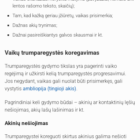
lentos rašomo teksto, skaičių);
Tam, kad kažką geriau įžiūrėtų, vaikas prisimerkia;
Dažnas akių trynimas;
Dažnai pasireiškiantys galvos skausmai ir kt.
Vaikų trumparegystės koregavimas
Trumparegystės gydymo tikslas yra pagerinti vaiko
regėjimą ir užkirsti kelią trumparegystės progresavimui.
Jos negydant, vaikas gali nuolat būti prisimerkęs, gali
vystytis
ambliopija (tingioji akis)
.
Pagrindiniai keli gydymo būdai – akinių ar kontaktinių lęšių
nešiojimas, akių lašų lašinimas ir kt.
Akinių nešiojimas
Trumparegystei koreguoti skirtus akinius galima nešioti