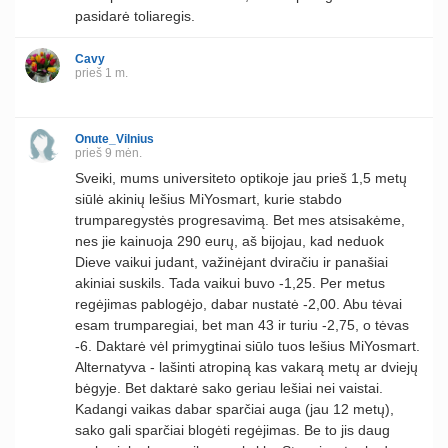
pasidarė toliaregis.
Cavy
prieš 1 m.
Onute_Vilnius
prieš 9 mėn.
Sveiki, mums universiteto optikoje jau prieš 1,5 metų
siūlė akinių lešius MiYosmart, kurie stabdo
trumparegystės progresavimą. Bet mes atsisakėme,
nes jie kainuoja 290 eurų, aš bijojau, kad neduok
Dieve vaikui judant, važinėjant dviračiu ir panašiai
akiniai suskils. Tada vaikui buvo -1,25. Per metus
regėjimas pablogėjo, dabar nustatė -2,00. Abu tėvai
esam trumparegiai, bet man 43 ir turiu -2,75, o tėvas
-6. Daktarė vėl primygtinai siūlo tuos lešius MiYosmart.
Alternatyva - lašinti atropiną kas vakarą metų ar dviejų
bėgyje. Bet daktarė sako geriau lešiai nei vaistai.
Kadangi vaikas dabar sparčiai auga (jau 12 metų),
sako gali sparčiai blogėti regėjimas. Be to jis daug