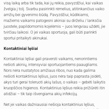
visą laiką arba tik tada, kai jų reikia, pavyzdžiui, kai vaikas
žvelgia į tolį. Svarbu pasirinkti rėmelius, atitinkančius vaiko
amžių bei gyvenimo būdą. Pavyzdžiui, kūdikiams,
mažiems vaikams patogesni akiniai su dirželiu / lanksčia
juostele, papildomomis kojelėmis – juos lengviau uždėti, jie
tvirčiau laikosi. O jei vaikas sportuoja, gali būti parinkti
sportui pritaikyti akinukai.
Kontaktiniai lęšiai
Kontaktiniai lęšiai gali praversti vaikams, nenorintiems
nešioti akinių, intensyviai sportuojantiems paaugliams.
Nors nėra nustatytos amžiaus ribos, nuo kada galima
nešioti kontaktinius lęšius, juos nėra taip paprasta įsidėti,
akys turi gerai toleruoti akių lašus, o vaikas – gebėti laikytis
kruopščios higienos. Kontaktinius lęšius reikia prižiūrėti itin
atidžiai – tik taip išvengiama akių infekcijų.
Net jei vaikas dažniausiai nešioja kontaktinius lęšius,