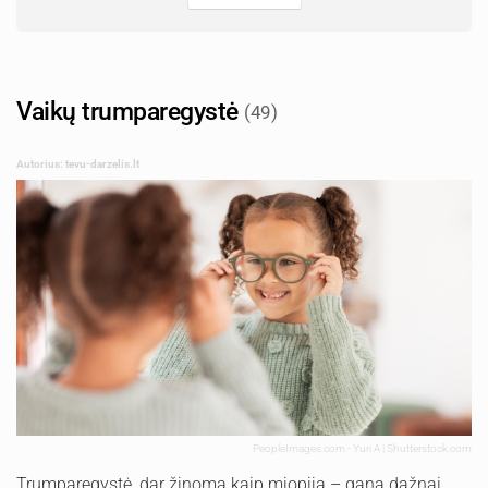
Vaikų trumparegystė
(49)
Autorius: tevu-darzelis.lt
PeopleImages.com - Yuri A | Shutterstock.com
Trumparegystė, dar žinoma kaip miopija – gana dažnai