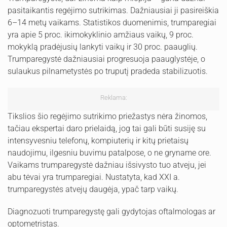
pasitaikantis regėjimo sutrikimas. Dažniausiai ji pasireiškia
6–14 metų vaikams. Statistikos duomenimis, trumparegiai
yra apie 5 proc. ikimokyklinio amžiaus vaikų, 9 proc.
mokyklą pradėjusių lankyti vaikų ir 30 proc. paauglių.
Trumparegystė dažniausiai progresuoja paauglystėje, o
sulaukus pilnametystės po truputį pradeda stabilizuotis.
Reklama:
Tikslios šio regėjimo sutrikimo priežastys nėra žinomos,
tačiau ekspertai daro prielaidą, jog tai gali būti susiję su
intensyvesniu telefonų, kompiuterių ir kitų prietaisų
naudojimu, ilgesniu buvimu patalpose, o ne gryname ore.
Vaikams trumparegystė dažniau išsivysto tuo atveju, jei
abu tėvai yra trumparegiai. Nustatyta, kad XXI a.
trumparegystės atvejų daugėja, ypač tarp vaikų.
Diagnozuoti trumparegystę gali gydytojas oftalmologas ar
optometristas.