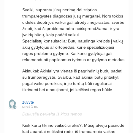
Sveiki, suprantu jūsų nerimą dėl stiprios
trumparegystės diagnozės jūsų mergaitei. Nors tokios
didelės dioptrijos vaikui gali atrodyti neįprastos, svarbu
žinoti, kad ši problema nėra neišsprendžiama, ir yra
įvairių būdų, kaip padėti vaikui.
Specialistų konsultacija: Būtų naudinga kreiptis į vaikų
akių gydytojus ar ortopedus, kurie specializuojasi
regos problemų gydyme. Kai kurie gydytojai gali
rekomenduoti papildomus tyrimus ar gydymo metodus.
Akinukai: Akiniai yra vienas iš pagrindinių būdų padėti
su trumparegyste. Svarbu, kad akiniai būtų pritaikyti
pagal vaiko poreikius, ir jie turėtų būti reguliariai
tikrinami bei atnaujinami, jei keičiasi regos būklė.
Žuvyte
prieš 1 m.
Diskusija perkelta iš kitos temos
Kiek kartų tikrino vaikučiui akis?. Mūsų atveju pasirodė,
kad aparatai netiksliai rodo, iš trumparegio vaikas