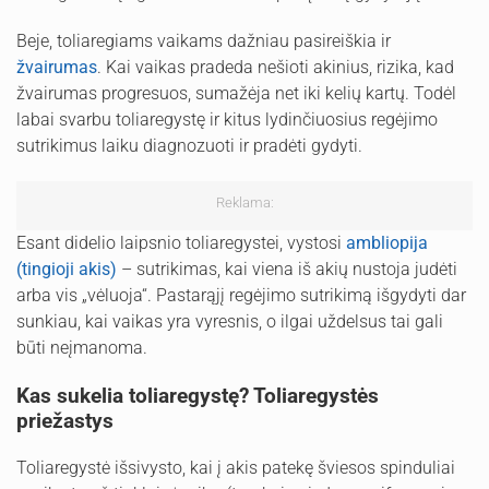
Beje, toliaregiams vaikams dažniau pasireiškia ir
žvairumas
. Kai vaikas pradeda nešioti akinius, rizika, kad
žvairumas progresuos, sumažėja net iki kelių kartų. Todėl
labai svarbu toliaregystę ir kitus lydinčiuosius regėjimo
sutrikimus laiku diagnozuoti ir pradėti gydyti.
Reklama:
Esant didelio laipsnio toliaregystei, vystosi
ambliopija
(tingioji akis)
– sutrikimas, kai viena iš akių nustoja judėti
arba vis „vėluoja“. Pastarąjį regėjimo sutrikimą išgydyti dar
sunkiau, kai vaikas yra vyresnis, o ilgai uždelsus tai gali
būti neįmanoma.
Kas sukelia toliaregystę? Toliaregystės
priežastys
Toliaregystė išsivysto, kai į akis patekę šviesos spinduliai