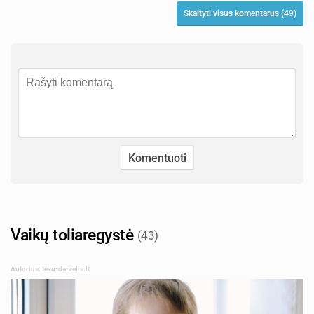
Skaityti visus komentarus (49)
Vaikų toliaregystė
(43)
Autorius: tevu-darzelis.lt