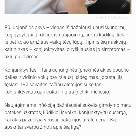
Demkat | Shutterstock.com
Pūliuojančios akys – vienas iš dažniausių nusiskundimų,
kurį gydytojai girdi tiek iš naujagimių, tiek iš kūdikių, tiek ir
iš bet kokio amžiaus vaikų tėvų lūpų. Tipinis šių infekcijų
kaltininkas – konjunktyvitas, o ryškiausias jo simptomas –
akių pūliavimas.
Konjunktyvitas – tai akių junginės (priekinės akies obuolio
dalies ir vidinio vokų paviršiaus) uždegimas. Įprastai jis
tęsiasi 1–2 savaites, tačiau alergijos sukeltas
konjunktyvitas gali trukti ir ilgiau (net iki mėnesio).
Naujagimiams infekciją dažniausiai sukelia gimdymo metu
patekęs užkratas; kūdikiai ir vaikai konjunktyvitu suserga,
kai akis pažeidžia virusai, bakterijos ar alergenai. Ką
apskritai svarbu žinoti apie šią ligą?