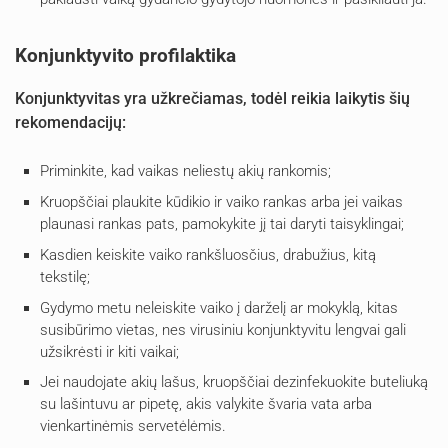
Konjunktyvito profilaktika
Konjunktyvitas yra užkrečiamas, todėl reikia laikytis šių
rekomendacijų:
Priminkite, kad vaikas neliestų akių rankomis;
Kruopščiai plaukite kūdikio ir vaiko rankas arba jei vaikas
plaunasi rankas pats, pamokykite jį tai daryti taisyklingai;
Kasdien keiskite vaiko rankšluosčius, drabužius, kitą
tekstilę;
Gydymo metu neleiskite vaiko į darželį ar mokyklą, kitas
susibūrimo vietas, nes virusiniu konjunktyvitu lengvai gali
užsikrėsti ir kiti vaikai;
Jei naudojate akių lašus, kruopščiai dezinfekuokite buteliuką
su lašintuvu ar pipetę, akis valykite švaria vata arba
vienkartinėmis servetėlėmis.