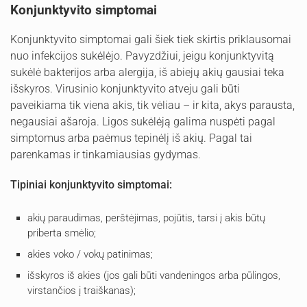
Konjunktyvito simptomai
Konjunktyvito simptomai gali šiek tiek skirtis priklausomai
nuo infekcijos sukėlėjo. Pavyzdžiui, jeigu konjunktyvitą
sukėlė bakterijos arba alergija, iš abiejų akių gausiai teka
išskyros. Virusinio konjunktyvito atveju gali būti
paveikiama tik viena akis, tik vėliau – ir kita, akys parausta,
negausiai ašaroja. Ligos sukėlėją galima nuspėti pagal
simptomus arba paėmus tepinėlį iš akių. Pagal tai
parenkamas ir tinkamiausias gydymas.
Tipiniai konjunktyvito simptomai:
akių paraudimas, perštėjimas, pojūtis, tarsi į akis būtų
priberta smėlio;
akies voko / vokų patinimas;
išskyros iš akies (jos gali būti vandeningos arba pūlingos,
virstančios į traiškanas);