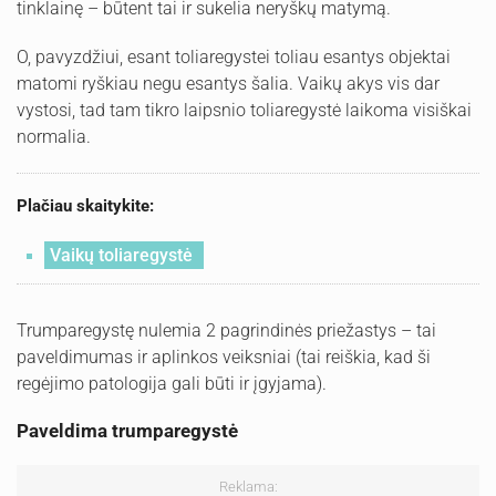
tinklainę – būtent tai ir sukelia neryškų matymą.
O, pavyzdžiui, esant toliaregystei toliau esantys objektai
matomi ryškiau negu esantys šalia. Vaikų akys vis dar
vystosi, tad tam tikro laipsnio toliaregystė laikoma visiškai
normalia.
Plačiau skaitykite:
Vaikų toliaregystė
Trumparegystę nulemia 2 pagrindinės priežastys – tai
paveldimumas ir aplinkos veiksniai (tai reiškia, kad ši
regėjimo patologija gali būti ir įgyjama).
Paveldima trumparegystė
Reklama: