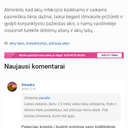
Atminkite, kad akių infekcijos kūdikiams ir vaikams
pasireiškia tikrai dažnai, laikui bėgant išmoksite prižiūrėti ir
gydyti konjunktyvito pažeistas akis, o namų vaistinėlėje
visuomet turėkite dirbtinių ašarų ir akių lašų.
,
,
akių ligos
konjuktyvitas
pūliuoja akys
Naujausi komentarai
Amadra
prieš 2 m.
Gintarixe
parašė
:
Labas vakaras. Įtariu 1.5 metų vaikui akių uždegimą. Ryte ir
dienos metu pastebėjau, lad pūliuoja viena akytė. Pati
turėjau jlherpesą, kuros dar gyja.
Patarciau kreiptis i budinti gydytoja savo poliklinikoje.