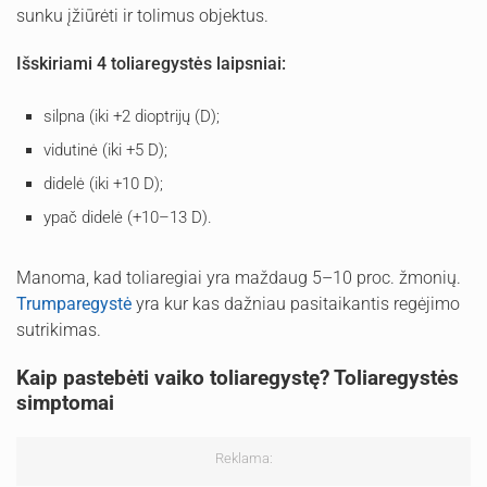
sunku įžiūrėti ir tolimus objektus.
Išskiriami 4 toliaregystės laipsniai:
silpna (iki +2 dioptrijų (D);
vidutinė (iki +5 D);
didelė (iki +10 D);
ypač didelė (+10–13 D).
Manoma, kad toliaregiai yra maždaug 5–10 proc. žmonių.
Trumparegystė
yra kur kas dažniau pasitaikantis regėjimo
sutrikimas.
Kaip pastebėti vaiko toliaregystę? Toliaregystės
simptomai
Reklama: