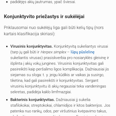
padidėjęs akių jautrumas, ypač šviesai.
Konjunktyvito priežastys ir sukėlėjai
Priklausomai nuo sukėlėjų liga gali būti kelių tipų (nors
kartais klasifikacija skiriasi):
Virusinis konjunktyvitas.
Konjunktyvitą sukeliantys virusai
(tarp jų gali būti ir
Herpex simplex
–
lūpų pūslelinę
sukeliantis virusas) prasiskverbia pro nosiaryklės gleivinę ir
išplinta į akių vokų jungines. Virusinis konjunktyvitas gali
pasireikšti kaip peršalimo ligos komplikacija. Dažniausiai jis
siejamas su sloga: t. y. jeigu kūdikis ar vaikas ja susirgo,
tikėtina, kad gali pasireikšti ir konjunktyvitas. Sergant
virusiniu konjunktyvitu iš akių negausiai teka vandeningas
sekretas, padidėja kaklo limfmazgiai.
Bakterinis konjunktyvitas.
Dažniausiai jį sukelia
stafilokokai, streptokokai, chlamidijos ir kitos bakterijos. Jos
patenka nuo rankų, odos, per viršutinius kvėpavimo takus,