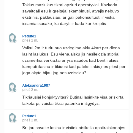
Tokius maziukus tikrai apziuri operatyviai. Kazkada
savaitgali esu ir greitajai skambinusi, atvejis nebuvo
ekstrinis, paklausiau, ar gali pakonsultuoti ir viska
issamiai susake, ka daryti ir kada kur kreiptis.
Pedute1
prieš 2 m.
Vaikui 2m ir turiu nuo uzdegimo akiu 4kart per diena
lasint lasiukus. Esu viena,aisku jis nesileidzia stipriai
uzsimerkia verkia,tai ar yra naudos kad bent i akies
kamputi ilasinu ir tikiuosi kad pateks i akis,nes plest per
jega akyte bijau jog nesuzeisciau?
Aleksandra1987
prieš 2 m.
Tikriausiai konjuktyvitas? Būtinai lasinkite visa priskirta
laikotarpi, vaistai tikrai patenka ir išgydys.
Pedute1
prieš 2 m.
Brt jau savaite lasinu ir vistiek atsikelia apsitraiskanojes