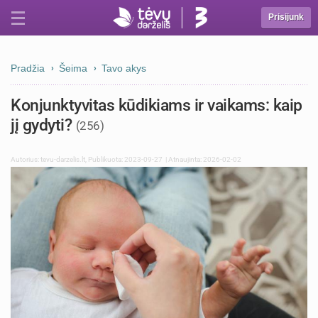
Prisijunk
Pradžia
Šeima
Tavo akys
Konjunktyvitas kūdikiams ir vaikams: kaip
jį gydyti?
(256)
Autorius:
tevu-darzelis.lt
,
Publikuota: 2023-09-27
| Atnaujinta: 2026-02-02