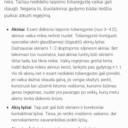
nėra. Tačiau nedidelio laipsnio toliaregystę vaikai gali
išaugti. Negana to, šiuolaikiniai gydymo būdai leidžia
puikiai atkurti regėjimą.
Akiniai
. Esant didesnio laipsnio toliaregystei (nuo 3–4 D),
akinius vaikui reikia nešioti nuolat. Toliaregystei koreguoti
specialiai skirti glaudžiamieji (išgaubti) akinių lęšiai.
Dažniausiai skiriami 1–2 dioptrijomis silpnesni akiniai. Bet
laikomasi tos nuostatos, kad akiniai turėtų būti skiriami
tiktai tada, kai tikrai reikia. Vaikų regėjimas greitai kinta,
todėl dažnai reikės akinius keisti, lankytis pas gydytoją ir t. t.
Vis tik akinių net ir esant nedidelei toliaregystei gali prireikti,
jei vaikui dažnai skauda galvą, jis vengia skaityti, piešti,
konstruoti bei užsiimti kitomis veiklomis, kurioms būtinas
geras regėjimas, nuolat yra pavargęs po veiklų, kurių metu
akims tenka didesnis krūvis.
Akių lęšiai
. Taip pat gali būti skiriami ir korekciniai
kontaktiniai lęšiai. Tiesa, jie netiks mažiems vaikams, dar
nemokantiems savarankiškai įsidėti lęšių.