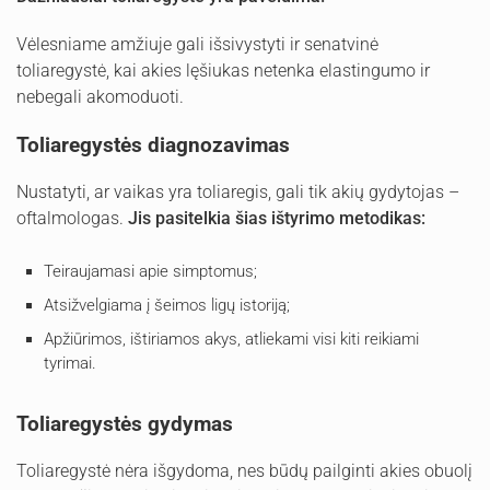
Vėlesniame amžiuje gali išsivystyti ir senatvinė
toliaregystė, kai akies lęšiukas netenka elastingumo ir
nebegali akomoduoti.
Toliaregystės diagnozavimas
Nustatyti, ar vaikas yra toliaregis, gali tik akių gydytojas –
oftalmologas.
Jis pasitelkia šias ištyrimo metodikas:
Teiraujamasi apie simptomus;
Atsižvelgiama į šeimos ligų istoriją;
Apžiūrimos, ištiriamos akys, atliekami visi kiti reikiami
tyrimai.
Toliaregystės gydymas
Toliaregystė nėra išgydoma, nes būdų pailginti akies obuolį