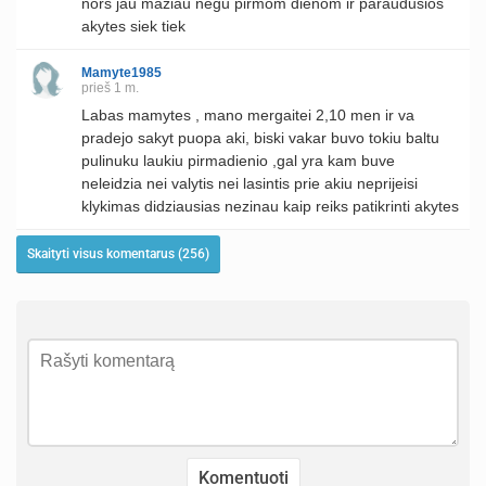
nors jau maziau negu pirmom dienom ir paraudusios
akytes siek tiek
Mamyte1985
prieš 1 m.
Labas mamytes , mano mergaitei 2,10 men ir va
pradejo sakyt puopa aki, biski vakar buvo tokiu baltu
pulinuku laukiu pirmadienio ,gal yra kam buve
neleidzia nei valytis nei lasintis prie akiu neprijeisi
klykimas didziausias nezinau kaip reiks patikrinti akytes
Skaityti visus komentarus (256)