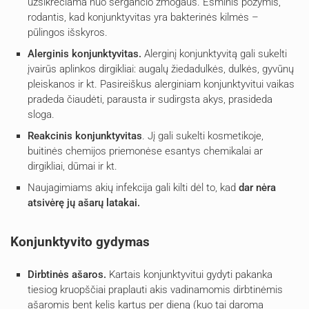
užsikrečiama nuo sergančio žmogaus. Esminis požymis,
rodantis, kad konjunktyvitas yra bakterinės kilmės –
pūlingos išskyros.
Alerginis konjunktyvitas.
Alerginį konjunktyvitą gali sukelti
įvairūs aplinkos dirgikliai: augalų žiedadulkės, dulkės, gyvūnų
pleiskanos ir kt. Pasireiškus alerginiam konjunktyvitui vaikas
pradeda čiaudėti, parausta ir sudirgsta akys, prasideda
sloga.
Reakcinis konjunktyvitas
. Jį gali sukelti kosmetikoje,
buitinės chemijos priemonėse esantys chemikalai ar
dirgikliai, dūmai ir kt.
Naujagimiams akių infekcija gali kilti dėl to, kad
dar nėra
atsivėrę jų ašarų latakai.
Konjunktyvito gydymas
Dirbtinės ašaros.
Kartais konjunktyvitui gydyti pakanka
tiesiog kruopščiai praplauti akis vadinamomis dirbtinėmis
ašaromis bent kelis kartus per dieną (kuo tai daroma