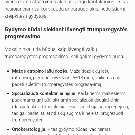
svarbu turėti atsarginius akinius. Jeigu kontaktinius lęšius
nešiojančiam vaikui skauda ar paraudo akis, nedelsdami
kreipkitės į gydytoją.
Gydymo būdai siekiant išvengti trumparegystės
progresavimo
Mokslininkai tiria būdus, kaip išvengti vaikų
trumparegystės progresavimo. Keli galimi gydymo būdai:
Mažos atropino lašų dozės
. Maža dozė akių lašų
(atropino), plečiančių vyzdžius, 5–18 metų vaikams gali
padėti sulėtinti trumparegystės progresavimą.
Specializuoti kontaktiniai lęšiai
. Kai kuriems mažiesiems
pacientams gali būti skiriami specializuoti daugiažidiniai
(daugiafunkciai) kontaktiniai lęšiai. Jie riboja šoninį regėjimą,
tad gali padėti sulėtinti akių augimą ir neleisti progresuoti
trumparegystei.
Ortokeratologija
. Kitas gydymo būdas, vadinamas