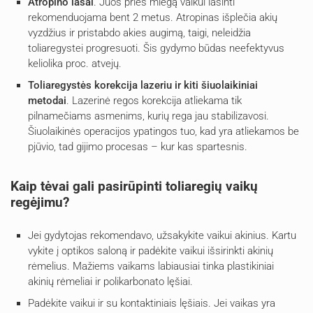
Atropino lašai
. Juos prieš miegą vaikui lašinti
rekomenduojama bent 2 metus. Atropinas išplečia akių
vyzdžius ir pristabdo akies augimą, taigi, neleidžia
toliaregystei progresuoti. Šis gydymo būdas neefektyvus
keliolika proc. atvejų.
Toliaregystės korekcija lazeriu ir kiti šiuolaikiniai
metodai
. Lazerinė regos korekcija atliekama tik
pilnamečiams asmenims, kurių rega jau stabilizavosi.
Šiuolaikinės operacijos ypatingos tuo, kad yra atliekamos be
pjūvio, tad gijimo procesas – kur kas spartesnis.
Kaip tėvai gali pasirūpinti toliaregių vaikų
regėjimu?
Jei gydytojas rekomendavo, užsakykite vaikui akinius. Kartu
vykite į optikos saloną ir padėkite vaikui išsirinkti akinių
rėmelius. Mažiems vaikams labiausiai tinka plastikiniai
akinių rėmeliai ir polikarbonato lęšiai.
Padėkite vaikui ir su kontaktiniais lęšiais. Jei vaikas yra