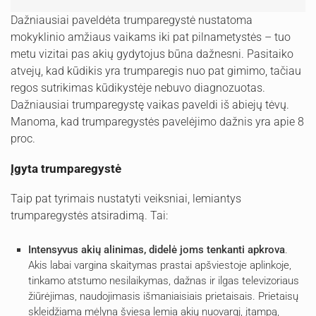
Dažniausiai paveldėta trumparegystė nustatoma
mokyklinio amžiaus vaikams iki pat pilnametystės – tuo
metu vizitai pas akių gydytojus būna dažnesni. Pasitaiko
atvejų, kad kūdikis yra trumparegis nuo pat gimimo, tačiau
regos sutrikimas kūdikystėje nebuvo diagnozuotas.
Dažniausiai trumparegystę vaikas paveldi iš abiejų tėvų.
Manoma, kad trumparegystės pavelėjimo dažnis yra apie 8
proc.
Įgyta trumparegystė
Taip pat tyrimais nustatyti veiksniai, lemiantys
trumparegystės atsiradimą. Tai:
Intensyvus akių alinimas, didelė joms tenkanti apkrova
.
Akis labai vargina skaitymas prastai apšviestoje aplinkoje,
tinkamo atstumo nesilaikymas, dažnas ir ilgas televizoriaus
žiūrėjimas, naudojimasis išmaniaisiais prietaisais. Prietaisų
skleidžiama mėlyna šviesa lemia akių nuovargį, įtampą,