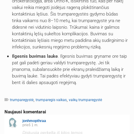
ortokeratologija, arba Ortho-K, išskirtinis tuo, kad per naktį
vaikui reikia miegoti įsidėjus rageną plokštinančius
kontaktinius lęšius. Šis trumparegystės gydymo būdas
tinka vaikams nuo 8–10 metų, kai trumparegystė yra ne
didesnė nei vidutinio laipsnio. Trūkumai: kaina ir galimos
kontaktinių lęšių sukeltos komplikacijos. Buvimas su
kontaktiniais lęšiais miego metu padidina akių sudirginimo ir
infekcijos, sunkesnių regėjimo problemų riziką.
Ilgesnis buvimas lauke
. Ilgesnis buvimas gryname ore taip
pat gali padėti geriau valdyti trumparegystę. Jei tik
įmanoma, subalansuokite prie ekranų praleidžiamą laiką ir
buvimą lauke. Tai padės efektyviau gydyti trumparegystę ir
bent iš dalies apsaugoti regėjimą.
,
,
trumparegystė
trumparegis vaikas
vaikų trumparegystė
Naujausi komentarai
jonhmopthraa
prieš 1 m.
Diskusija perkelta iš kitos temos