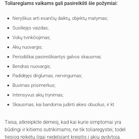
Toliaregiams vaikams gali pasireikšti šie požymiai:
Neryškus arti esančių daiktų, objektų matymas;
Susiliejęs vaizdas;
Vokų tvinkčiojimas;
Akių nuovargis;
Periodiškai pasireiškiantys galvos skausmai;
Bendras nuovargis;
Padidėjęs dirglumas, nervingumas;
Buvimas prisimerkus;
Intensyvus akių trynimas;
Skausmas, kai bandoma judinti akies obuolius, ir kt.
Tiesa, atkreipkite dėmesį, kad kai kurie simptomai yra
būdingi ir kitiems sutrikimams, ne tik toliaregystei, todėl
tiesiog reikėtų ilgai nedelsiant kreiptis į akių gydytoją.