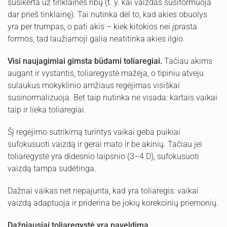
susikerta už tinklainės ribų (t. y. kai vaizdas susiformuoja
dar prieš tinklainę). Tai nutinka dėl to, kad akies obuolys
yra per trumpas, o pati akis – kiek kitokios nei įprasta
formos, tad laužiamoji galia neatitinka akies ilgio.
Visi naujagimiai gimsta būdami toliaregiai.
Tačiau akims
augant ir vystantis, toliaregystė mažėja, o tipiniu atveju
sulaukus mokyklinio amžiaus regėjimas visiškai
susinormalizuoja. Bet taip nutinka ne visada: kartais vaikai
taip ir lieka toliaregiai.
Šį regėjimo sutrikimą turintys vaikai geba puikiai
sufokusuoti vaizdą ir gerai mato ir be akinių. Tačiau jei
toliaregystė yra didesnio laipsnio (3–4 D), sufokusuoti
vaizdą tampa sudėtinga.
Dažnai vaikas net nepajunta, kad yra toliaregis: vaikai
vaizdą adaptuoja ir priderina be jokių korekcinių priemonių.
Dažniausiai toliaregystė yra paveldima.