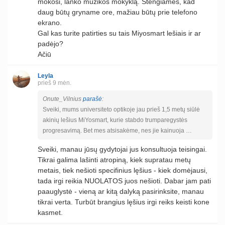
mokosi, lanko muzikos mokyklą. Stengiamės, kad
daug būtų gryname ore, mažiau būtų prie telefono
ekrano.
Gal kas turite patirties su tais Miyosmart lešiais ir ar
padėjo?
Ačiū
Leyla
prieš 9 mėn.
Onute_Vilnius
parašė
:
Sveiki, mums universiteto optikoje jau prieš 1,5 metų siūlė
akinių lešius MiYosmart, kurie stabdo trumparegystės
progresavimą. Bet mes atsisakėme, nes jie kainuoja …
Sveiki, manau jūsų gydytojai jus konsultuoja teisingai.
Tikrai galima lašinti atropiną, kiek supratau metų
metais, tiek nešioti specifinius lęšius - kiek domėjausi,
tada irgi reikia NUOLATOS juos nešioti. Dabar jam pati
paauglystė - vieną ar kitą dalyką pasirinksite, manau
tikrai verta. Turbūt brangius lęšius irgi reiks keisti kone
kasmet.