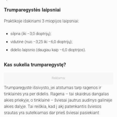
Trumparegystės laipsniai
Praktikoje išskiriami 3 miopijos laipsniai:
silpna (iki –3,0 dioptrijų);
vidutinė (nuo –3,25 iki –6,0 dioptrijų);
didelio laipsnio (daugiau kaip –6,0 dioptrijos).
Kas sukelia trumparegystę?
Reklama:
Trumparegystė išsivysto, jei atstumas tarp ragenos ir
tinklainės yra per didelis. Ragena – tai skaidrus dangalas
akies priekyje, o tinklainė – šviesai jautrus audinys galinėje
akies dalyje. Tai reiškia, kad į akį patenkantis šviesos
srautas yra sutelkiamas dar prieš šviesai pasiekiant