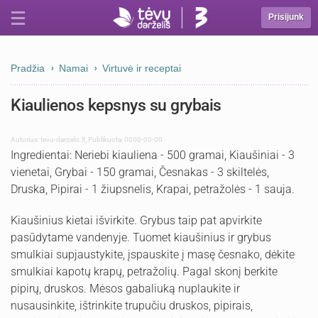
Prisijunk
Pradžia
Namai
Virtuvė ir receptai
Kiaulienos kepsnys su grybais
Autorius:
tevu-darzelis.lt
,
Publikuota: 0000-00-00
Ingredientai: Neriebi kiauliena - 500 gramai, Kiaušiniai - 3
vienetai, Grybai - 150 gramai, Česnakas - 3 skiltelės,
Druska, Pipirai - 1 žiupsnelis, Krapai, petražolės - 1 sauja.
Kiaušinius kietai išvirkite. Grybus taip pat apvirkite
pasūdytame vandenyje. Tuomet kiaušinius ir grybus
smulkiai supjaustykite, įspauskite į masę česnako, dėkite
smulkiai kapotų krapų, petražolių. Pagal skonį berkite
pipirų, druskos. Mėsos gabaliuką nuplaukite ir
nusausinkite, ištrinkite trupučiu druskos, pipirais,