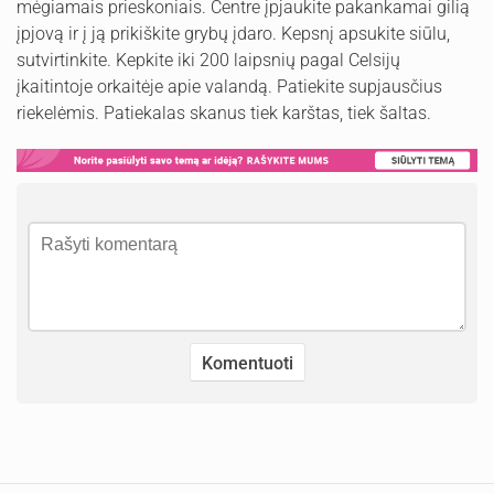
mėgiamais prieskoniais. Centre įpjaukite pakankamai gilią
įpjovą ir į ją prikiškite grybų įdaro. Kepsnį apsukite siūlu,
sutvirtinkite. Kepkite iki 200 laipsnių pagal Celsijų
įkaitintoje orkaitėje apie valandą. Patiekite supjausčius
riekelėmis. Patiekalas skanus tiek karštas, tiek šaltas.