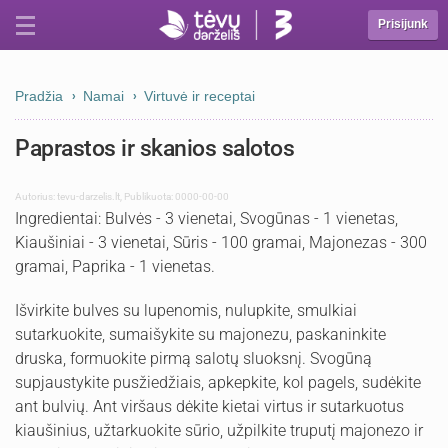
Prisijunk
Pradžia
Namai
Virtuvė ir receptai
Paprastos ir skanios salotos
Autorius:
tevu-darzelis.lt
,
Publikuota: 0000-00-00
Ingredientai: Bulvės - 3 vienetai, Svogūnas - 1 vienetas,
Kiaušiniai - 3 vienetai, Sūris - 100 gramai, Majonezas - 300
gramai, Paprika - 1 vienetas.
Išvirkite bulves su lupenomis, nulupkite, smulkiai
sutarkuokite, sumaišykite su majonezu, paskaninkite
druska, formuokite pirmą salotų sluoksnį. Svogūną
supjaustykite pusžiedžiais, apkepkite, kol pagels, sudėkite
ant bulvių. Ant viršaus dėkite kietai virtus ir sutarkuotus
kiaušinius, užtarkuokite sūrio, užpilkite truputį majonezo ir