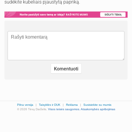
sudėkite kubeliais pjaustytą papriką.
Pilna versija
|
Taisyklės ir DUK
|
Reklama
|
Susisiekite su mumis
© 2026 Tėvų Darželis.
Visos teisės saugomos.
Atsakomybės apribojimas