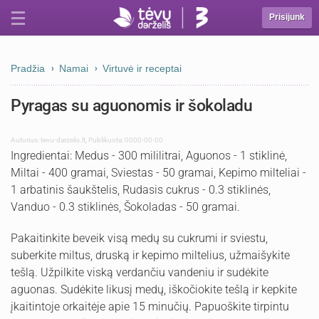
Prisijunk
Pradžia
Namai
Virtuvė ir receptai
Pyragas su aguonomis ir šokoladu
Autorius:
tevu-darzelis.lt
,
Publikuota: 0000-00-00
Ingredientai: Medus - 300 mililitrai, Aguonos - 1 stiklinė,
Miltai - 400 gramai, Sviestas - 50 gramai, Kepimo milteliai -
1 arbatinis šaukštelis, Rudasis cukrus - 0.3 stiklinės,
Vanduo - 0.3 stiklinės, Šokoladas - 50 gramai.
Pakaitinkite beveik visą medų su cukrumi ir sviestu,
suberkite miltus, druską ir kepimo miltelius, užmaišykite
tešlą. Užpilkite viską verdančiu vandeniu ir sudėkite
aguonas. Sudėkite likusį medų, iškočiokite tešlą ir kepkite
įkaitintoje orkaitėje apie 15 minučių. Papuoškite tirpintu