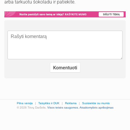
arba tarkuotu šokoladu ir patiekite.
Pilna versija
|
Taisyklės ir DUK
|
Reklama
|
Susisiekite su mumis
© 2026 Tėvų Darželis.
Visos teisės saugomos.
Atsakomybės apribojimas