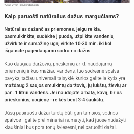
Yulia Furman | Shutterstock.com
Kaip paruošti natūralius dažus margučiams?
Natūralias dažančias priemones, jeigu reikia,
pasmulkinkite, sudėkite į puodą, užpilkite vandeniu,
užvirkite ir sumažinę ugnį virkite 10-30 min. iki kol
išgausite pageidaujamo sodrumo dažus.
Kuo daugiau daržovių, prieskonių ar kt. naudojamų
priemonių ir kuo mažiau vandens, tuo sodresnė spalva
pavyks, tačiau universali taisyklė, kurios galite laikytis yra
maždaug 2 saujos smulkintų daržovių, jų lukštų, žievių ar
pan. 1 litrui vandens. Jei naudojate arbatą, kavą, birius
prieskonius, uogienę - reikės bent 3-4 šaukštų.
Jūsų pasiruošti dažai turėtų būti gan tamsios, sodrios
spalvos - galite preliminariai numatyti, kad juose nudažyti
kiaušiniai bus pora tonų šviesesni, nei paruošti dažai.