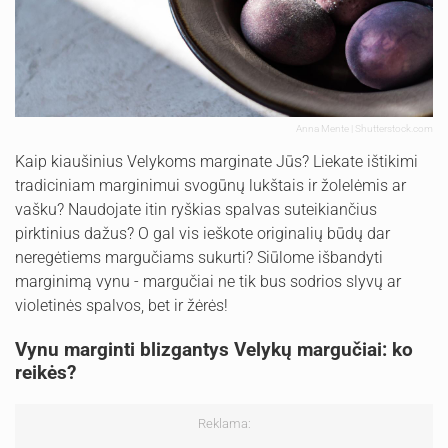
Anna Mente | Shutterstock.com
Kaip kiaušinius Velykoms marginate Jūs? Liekate ištikimi
tradiciniam marginimui svogūnų lukštais ir žolelėmis ar
vašku? Naudojate itin ryškias spalvas suteikiančius
pirktinius dažus? O gal vis ieškote originalių būdų dar
neregėtiems margučiams sukurti? Siūlome išbandyti
marginimą vynu - margučiai ne tik bus sodrios slyvų ar
violetinės spalvos, bet ir žėrės!
Vynu marginti blizgantys Velykų margučiai: ko
reikės?
Reklama: