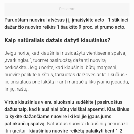
Reklama:
Paruoštam nuovirui atvėsus į jį įmaišykite acto - 1 stiklinei
dažančio nuoviro reikės 1 šaukšto 9 proc. stiprumo acto.
Kaip natūraliais dažais dažyti kiaušinius?
Jeigu norite, kad kiaušiniai nusidažytu vientisesne spalva,
„tvarkingiau“, tuomet pasiruoštą dažantį nuovirą
perkoškite. Jeigu norite, kad kiaušiniai būtų margesni,
nuovire palikite lukštus, tarkuotas daržoves ar kt. likučius -
jie prisiglaus prie lukštų ir ant margučių liks įvairių įspaudų,
linijų, raštų.
Virtus kiaušinius vienu sluoksniu sudėkite į pasiruoštus
dažus taip, kad kiaušiniai būtų visiškai apsemti. Kiaušinius
laikykite dažančiame nuovire iki kol jie įgaus jums
patinkančią spalvą.
Natūralūs nuovirai kiaušinių nenudažo
itin greitai -
kiaušinius nuovire reikėtų palaikyti bent 1-2