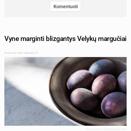
Vyne marginti blizgantys Velykų margučiai
Autorius: tevu-darzelis.lt
Anna Mente | Shutterstock.com