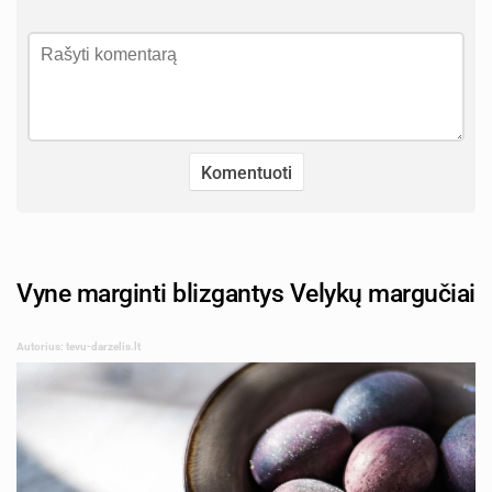
Vyne marginti blizgantys Velykų margučiai
Autorius: tevu-darzelis.lt