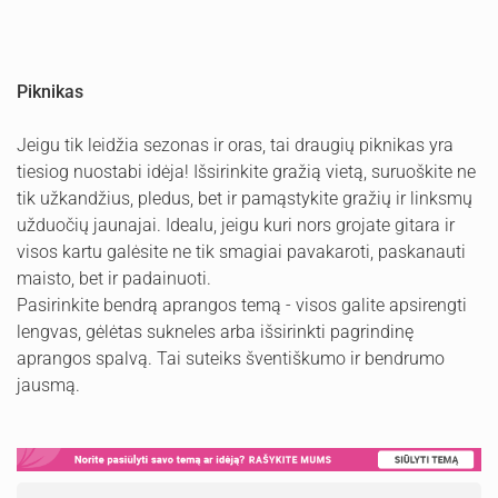
Piknikas
Jeigu tik leidžia sezonas ir oras, tai draugių piknikas yra
tiesiog nuostabi idėja! Išsirinkite gražią vietą, suruoškite ne
tik užkandžius, pledus, bet ir pamąstykite gražių ir linksmų
užduočių jaunajai. Idealu, jeigu kuri nors grojate gitara ir
visos kartu galėsite ne tik smagiai pavakaroti, paskanauti
maisto, bet ir padainuoti.
Pasirinkite bendrą aprangos temą - visos galite apsirengti
lengvas, gėlėtas sukneles arba išsirinkti pagrindinę
aprangos spalvą. Tai suteiks šventiškumo ir bendrumo
jausmą.