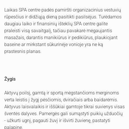
Laikas SPA centre padės pamiršti organizacinius vestuvių
rūpesčius ir didžiąją dieną pasitikti pasilsėjus. Turėdamos
daugiau laiko ir finansinių išteklių SPA centre galite
praleisti visą savaitgalį, tačiau pavakarė mėgaujantis
masažais, darantis manikiūrus ir pedikiūrus, plaukiojant
baseine ar mirkstant sūkurinėje vonioje yra ne ką
prastesnis planas.
Žygis
Aktyvų poilsį, gamtą ir sportą mėgstančioms merginoms
verta leistis į žygį pėsčiomis, dviračiais arba baidarėmis.
Aktyvus laisvalaikis ir iššūkiai gamtoje tikrai suvienys visas
šventės dalyves. Pamergės gali sumąstyti puikių užduočių
- užkurti ugnį, pagauti žuvį ir išvirti žuvienę, pastatyti
palapinę.