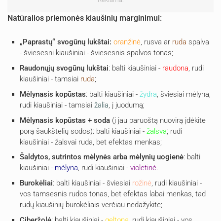
Natūralios priemonės kiaušinių marginimui:
„Paprastų“ svogūnų lukštai:
oranžinė
, rusva ar
ruda
spalva
- šviesesni kiaušiniai - šviesesnis spalvos tonas;
Raudonųjų svogūnų lukštai
: balti kiaušiniai -
raudona
, rudi
kiaušiniai - tamsiai
ruda
;
Mėlynasis kopūstas
: balti kiaušiniai -
žydra
, šviesiai mėlyna,
rudi kiaušiniai - tamsiai
žalia
, į juodumą;
Mėlynasis kopūstas + soda
(į jau paruoštą nuovirą įdėkite
porą šaukštelių sodos): balti kiaušiniai -
žalsva
; rudi
kiaušiniai - žalsvai ruda, bet efektas menkas;
Šaldytos, sutrintos mėlynės arba mėlynių uogienė
: balti
kiaušiniai -
mėlyna
, rudi kiaušiniai -
violetinė
.
Burokėliai
: balti kiaušiniai - šviesiai
rožinė
, rudi kiaušiniai -
vos tamsesnis rudos tonas, bet efektas labai menkas, tad
rudų kiaušinių burokėliais verčiau nedažykite;
Ciberžolė
: balti kiaušiniai -
geltona
, rudi kiaušiniai - vos