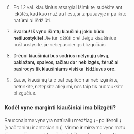
Po 12 val. kiaušinius atsargiai išimkite, sudėkite ant
lėkštės, kad kuo mažiau liestųsi tarpusavyje ir palikite
natūraliai išdžiūti.
Svarbu! Iš vyno išimtų kiaušinių jokiu būdu
nešluostykite!
Jie turi džiūti ore! Jeigu kiaušinius
nušluostysite, jie nebepasidengs blizgučiais.
Drėgni kiaušiniai bus sodrios mėlynųjų slyvų,
baklažanų spalvos, tačiau dar neblizgės, žėručiai
pasirodys tik kiaušiniams visiškai išdžiuvus ore.
Sausų kiaušinių taip pat papildomai neblizginkite,
netrinkite, netepkite aliejumi, nes taip tik nubrauksite
blizgučius.
Kodėl vyne marginti kiaušiniai ima blizgėti?
Raudonajame vyne yra natūralių medžiagų - polifenolių
(ypač taninų ir antocianinų). Virimo ir mirkymo vyne metu