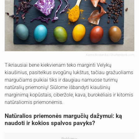
Karina Bostanika | Shutterstock.com
Tikriausiai bene kiekvienam teko marginti Velykų
kiaušinius, pasitelkus svogūnų lukštus, tačiau gražuoliams
margučiams puikiai tiks ir daugiau namuose turimų
natūralių priemonių! Siūlome išbandyti kiaušinių
marginimą kopūstais, ciberžole, kava, burokėliais ir kitomis
natūraliomis priemonėmis.
Natūralios priemonės margučių dažymui: ką
naudoti ir kokios spalvos pavyks?
Reklama: