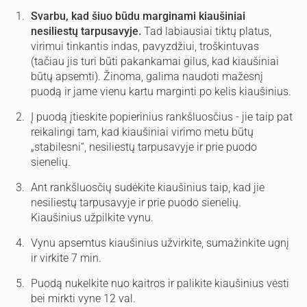
Svarbu, kad šiuo būdu marginami kiaušiniai
nesiliestų tarpusavyje.
Tad labiausiai tiktų platus,
virimui tinkantis indas, pavyzdžiui, troškintuvas
(tačiau jis turi būti pakankamai gilus, kad kiaušiniai
būtų apsemti). Žinoma, galima naudoti mažesnį
puodą ir jame vienu kartu marginti po kelis kiaušinius.
Į puodą įtieskite popierinius rankšluosčius - jie taip pat
reikalingi tam, kad kiaušiniai virimo metu būtų
„stabilesni“, nesiliestų tarpusavyje ir prie puodo
sienelių.
Ant rankšluosčių sudėkite kiaušinius taip, kad jie
nesiliestų tarpusavyje ir prie puodo sienelių.
Kiaušinius užpilkite vynu.
Vynu apsemtus kiaušinius užvirkite, sumažinkite ugnį
ir virkite 7 min.
Puodą nukelkite nuo kaitros ir palikite kiaušinius vėsti
bei mirkti vyne 12 val.