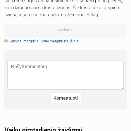
šios medžiagos ant kiaušinio lukšto sudaro ploną plėvelę,
kuri džiūdama ima kristalizuotis. Šie kristaliukai atspindi
šviesą ir suteikia margučiams žėrėjimo efektą.
Reklama:
,
,
velykos
margučiai
vyne marginti kiaušiniai
Vaikų gimtadienio žaidimai