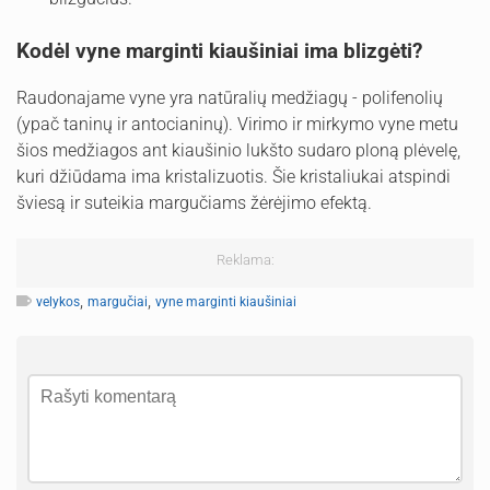
Kodėl vyne marginti kiaušiniai ima blizgėti?
Raudonajame vyne yra natūralių medžiagų - polifenolių
(ypač taninų ir antocianinų). Virimo ir mirkymo vyne metu
šios medžiagos ant kiaušinio lukšto sudaro ploną plėvelę,
kuri džiūdama ima kristalizuotis. Šie kristaliukai atspindi
šviesą ir suteikia margučiams žėrėjimo efektą.
Reklama:
,
,
velykos
margučiai
vyne marginti kiaušiniai