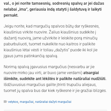
val., o jei norite tamsesnių, sodresnių spalvų ar jei dažas
nelabai „ima“, geriausia indą statyti į šaldytuvą ir laikyti
pernakt.
Jeigu norite, kad margučių spalvos būtų dar ryškesnės,
kiaušinius virkite nuovire. Žalius kiaušinius sudėkite į
dažantį nuovirą, jame užvirkite ir leiskite porą minučių
paburbuliuoti, tuomet nukelkite nuo kaitros ir palikite
kiaušinius lėtai vėsti ir toliau „dažytis“ puode iki kol jie
įgaus jums patinkančią spalvą.
Norimą spalvą įgavusius margučius (nesvarbu ar jie
nuovire mirko jau virti, ar buvo jame verdami)
atsargiai
išimkite, sudėkite ant lėkštės ir palikite natūraliai nudžiūti.
Išdžiuvusius margučius galite įtrinti trupučiu aliejaus,
tuomet jų spalva bus dar kiek ryškesnė ir jie gražiai blizgės.
,
,
velykos
margučiai
natūraliai dažyti margučiai