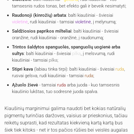
tamsesnis rudos tonas, bet efekto gali ir beveik nesimatyti;
Raudonoji (kinrožių) arbata
: balti kiaušiniai - šviesiai
violetinė
, rudi kiaušiniai - tamsiai
violetinė
, į mėlynumą;
Saldžiosios paprikos milteliai
: balti kiaušiniai - šviesiai
oranžinė, rudi kiaušiniai - oranžinė, į raudonumą;
Trintos šaldytos spanguolės, spanguolių uogienė arba
sultys
: balti kiaušiniai - šviesiai
pilka
, į melsvumą, rudi
kiaušiniai - tamsiai
pilka
;
Stipri kava
(labiau tinka tirpi): balti kiaušiniai - šviesiai
ruda
,
rusvai gelsva, rudi kiaušiniai - tamsiai
ruda
;
Ąžuolo žievė
- tamsiai
ruda
arba juoda - kuo tamsesnis
kiaušinio lukštas, tuo sodresnė juoda spalva.
Kiaušinių marginimui galima naudoti bet kokias natūralių
pigmentų turinčias daržoves, vaisius ar prieskonius, tačiau
reikėtų suprasti, kad rezultatas kiekvieną kartą kartą bus
šiek tiek kitoks - net ir tos pačios rūšies bei veislės augalas