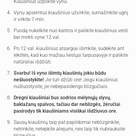
Kiaušinius užpilkite vynu.
Vynu apsemtus kiaušinius užvirkite, sumažinkite ugnį
ir virkite 7 min.
Puodą nukelkite nuo kaitros ir palikite kiaušinius vėsti
bei mirkti vyne 12 val.
Po 12 val. kiaušinius atsargiai išimkite, sudėkite ant
lėkštės, kad kuo mažiau liestųsi tarpusavyje ir palikite
natūraliai išdžiūti.
Svarbu! Iš vyno išimtų kiaušinių jokiu būdu
nešluostykite!
Jie turi džiūti ore! Jeigu kiaušinius
nušluostysite, jie nebepasidengs blizgučiais.
Drėgni kiaušiniai bus sodrios mėlynųjų slyvų,
baklažanų spalvos, tačiau dar neblizgės, žėručiai
pasirodys tik kiaušiniams visiškai išdžiuvus ore.
Sausų kiaušinių taip pat papildomai neblizginkite,
netrinkite, netepkite aliejumi, nes taip tik nubrauksite
blizgučius.