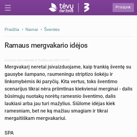
Prisijunk
Pradžia
Namai
Šventės
Ramaus mergvakario idėjos
Autorius:
tevu-darzelis.lt
,
Publikuota: 2001-01-01
Mergvakarį neretai įsivaizduojame, kaip trankią šventę su
gausybe šampano, raumeningu striptizo šokėju ir
linksmybėmis iki paryčių. Kita vertus, toks šventimo
scenarijus tikrai nėra priimtinas kiekvienai merginai - dalis
būsimųjų nuotakų norėtų ramesnio šventimo, dalis
laukiasi arba jau turi mažylius. Siūlome idėjas kiek
ramesniam, bet ne ką mažiau smagiam ir tikrai
mergaitiškam mergvakariui.
SPA