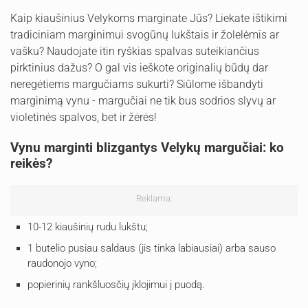
Kaip kiaušinius Velykoms marginate Jūs? Liekate ištikimi
tradiciniam marginimui svogūnų lukštais ir žolelėmis ar
vašku? Naudojate itin ryškias spalvas suteikiančius
pirktinius dažus? O gal vis ieškote originalių būdų dar
neregėtiems margučiams sukurti? Siūlome išbandyti
marginimą vynu - margučiai ne tik bus sodrios slyvų ar
violetinės spalvos, bet ir žėrės!
Vynu marginti blizgantys Velykų margučiai: ko
reikės?
Reklama:
10-12 kiaušinių rudu lukštu;
1 butelio pusiau saldaus (jis tinka labiausiai) arba sauso
raudonojo vyno;
popierinių rankšluosčių įklojimui į puodą.