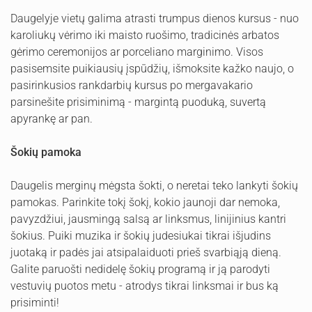
Daugelyje vietų galima atrasti trumpus dienos kursus - nuo
karoliukų vėrimo iki maisto ruošimo, tradicinės arbatos
gėrimo ceremonijos ar porceliano marginimo. Visos
pasisemsite puikiausių įspūdžių, išmoksite kažko naujo, o
pasirinkusios rankdarbių kursus po mergavakario
parsinešite prisiminimą - margintą puoduką, suvertą
apyrankę ar pan.
Šokių pamoka
Daugelis merginų mėgsta šokti, o neretai teko lankyti šokių
pamokas. Parinkite tokį šokį, kokio jaunoji dar nemoka,
pavyzdžiui, jausmingą salsą ar linksmus, linijinius kantri
šokius. Puiki muzika ir šokių judesiukai tikrai išjudins
juotaką ir padės jai atsipalaiduoti prieš svarbiąją dieną.
Galite paruošti nedidelę šokių programą ir ją parodyti
vestuvių puotos metu - atrodys tikrai linksmai ir bus ką
prisiminti!