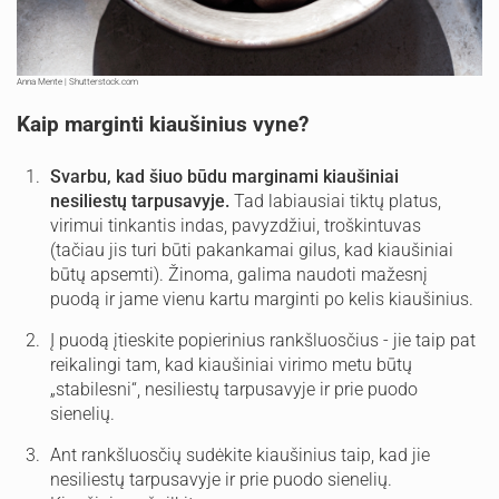
Anna Mente | Shutterstock.com
Kaip marginti kiaušinius vyne?
Svarbu, kad šiuo būdu marginami kiaušiniai
nesiliestų tarpusavyje.
Tad labiausiai tiktų platus,
virimui tinkantis indas, pavyzdžiui, troškintuvas
(tačiau jis turi būti pakankamai gilus, kad kiaušiniai
būtų apsemti). Žinoma, galima naudoti mažesnį
puodą ir jame vienu kartu marginti po kelis kiaušinius.
Į puodą įtieskite popierinius rankšluosčius - jie taip pat
reikalingi tam, kad kiaušiniai virimo metu būtų
„stabilesni“, nesiliestų tarpusavyje ir prie puodo
sienelių.
Ant rankšluosčių sudėkite kiaušinius taip, kad jie
nesiliestų tarpusavyje ir prie puodo sienelių.