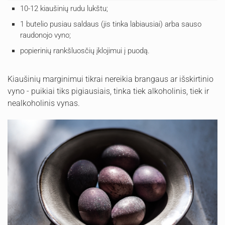
10-12 kiaušinių rudu lukštu;
1 butelio pusiau saldaus (jis tinka labiausiai) arba sauso
raudonojo vyno;
popierinių rankšluosčių įklojimui į puodą.
Kiaušinių marginimui tikrai nereikia brangaus ar išskirtinio
vyno - puikiai tiks pigiausiais, tinka tiek alkoholinis, tiek ir
nealkoholinis vynas.