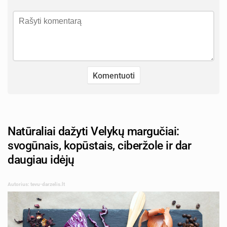
Natūraliai dažyti Velykų margučiai:
svogūnais, kopūstais, ciberžole ir dar
daugiau idėjų
Autorius: tevu-darzelis.lt