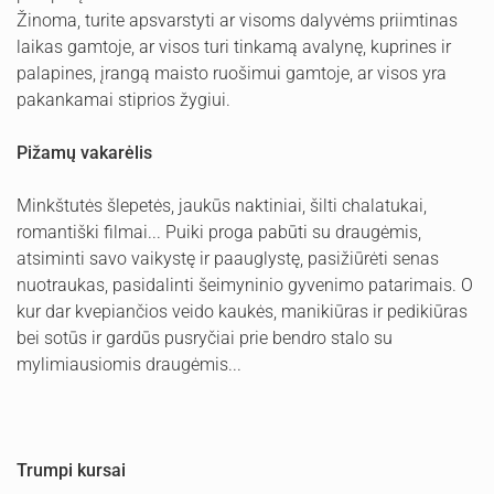
Žinoma, turite apsvarstyti ar visoms dalyvėms priimtinas
laikas gamtoje, ar visos turi tinkamą avalynę, kuprines ir
palapines, įrangą maisto ruošimui gamtoje, ar visos yra
pakankamai stiprios žygiui.
Pižamų vakarėlis
Minkštutės šlepetės, jaukūs naktiniai, šilti chalatukai,
romantiški filmai... Puiki proga pabūti su draugėmis,
atsiminti savo vaikystę ir paauglystę, pasižiūrėti senas
nuotraukas, pasidalinti šeimyninio gyvenimo patarimais. O
kur dar kvepiančios veido kaukės, manikiūras ir pedikiūras
bei sotūs ir gardūs pusryčiai prie bendro stalo su
mylimiausiomis draugėmis...
Trumpi kursai