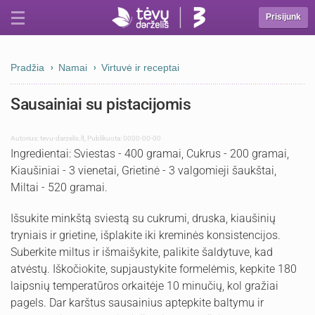
Prisijunk
Pradžia
Namai
Virtuvė ir receptai
Sausainiai su pistacijomis
Autorius:
tevu-darzelis.lt
,
Publikuota: 0000-00-00
Ingredientai: Sviestas - 400 gramai, Cukrus - 200 gramai,
Kiaušiniai - 3 vienetai, Grietinė - 3 valgomieji šaukštai,
Miltai - 520 gramai.
Išsukite minkštą sviestą su cukrumi, druska, kiaušinių
tryniais ir grietine, išplakite iki kreminės konsistencijos.
Suberkite miltus ir išmaišykite, palikite šaldytuve, kad
atvėstų. Iškočiokite, supjaustykite formelėmis, kepkite 180
laipsnių temperatūros orkaitėje 10 minučių, kol gražiai
pagels. Dar karštus sausainius aptepkite baltymu ir