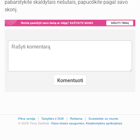
pabarstykite skaldytais riešutais, papuoškite pagal savo
skonį.
Pilna versija
|
Taisyklės ir DUK
|
Reklama
|
Susisiekite su mumis
© 2026 Tėvų Darželis.
Visos teisės saugomos.
Atsakomybės apribojimas