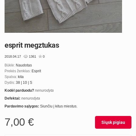
esprit megztukas
2018.04.17
1361
0
Būklė:
Naudotas
Prekės ženklas:
Esprit
Spalva:
kita
Dydis:
38 | 10 | S
Kodėl parduodu?
nenurodyta
Defektai:
nenurodyta
Pardavimo sąlygos:
Siunčiu į kitus miestus.
7,00 €
Siųsk pigiau