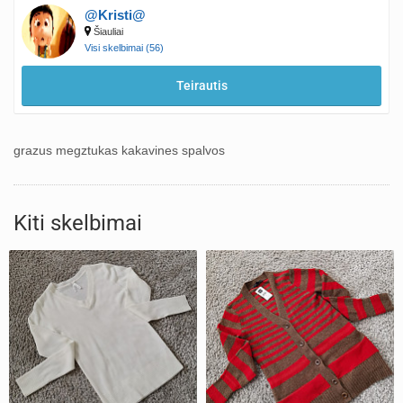
@Kristi@
Šiauliai
Visi skelbimai (56)
Teirautis
grazus megztukas kakavines spalvos
Kiti skelbimai