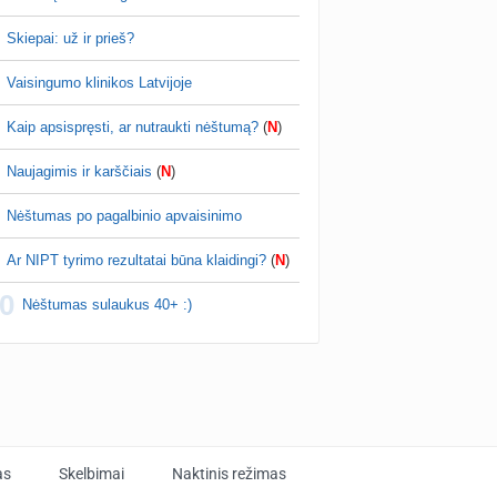
Skiepai: už ir prieš?
Vaisingumo klinikos Latvijoje
Kaip apsispręsti, ar nutraukti nėštumą?
(
N
)
Naujagimis ir karščiais
(
N
)
Nėštumas po pagalbinio apvaisinimo
Ar NIPT tyrimo rezultatai būna klaidingi?
(
N
)
0
Nėštumas sulaukus 40+ :)
as
Skelbimai
Naktinis režimas