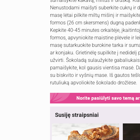
sumaišykite kakavą, miltus ir druską. Kia
Nenustodami maišyti suberkite cukrų ir d
masę lėtai pilkite miltų mišinį ir maišyki
formos (26 cm skersmens) dugną padenkite
Kepkite 40-45 minutes orkaitėje, įkaitintoj
formos, apvyniokite maistine plėvele ir l
masę sutarkuokite burokine tarka ir sumai
ar konjaku. Grietinėlę supilkite į nedidelį 
užvirti. Šokoladą sulaužykite gabaliukais 
pamaišykite, kol gausis vientisa masė. D
su biskvito ir vyšnių mase. Iš gautos teš
rutuliuką apvoliokite šokolado drožlėse.
Susiję straipsniai