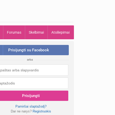
Forumas
Skelbimai
Atsiliepimai
Prisijungti su Facebook
arba
Prisijungti
Pamiršai slaptažodį?
Dar ne narys?
Registruokis