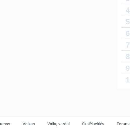
4
5
6
7
8
9
1
tumas
Vaikas
Vaikų vardai
Skaičiuoklės
Forum