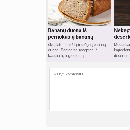
Bananų duona iš
Nekep
pernokusių bananų
desert
škepkite minkštą ir drėgną bananų
Meduoliai
duoną. Paprastas receptas iš
ingredie
kasdienių ingredientų.
desertui.