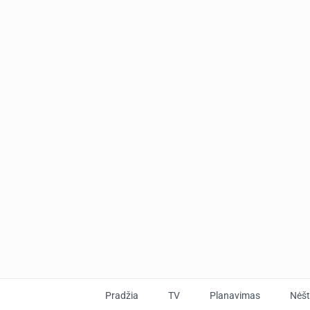
Pradžia
TV
Planavimas
Nėš