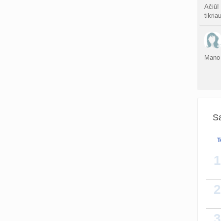
Ačiū!
tikria
Mano 
Sa
T
NAD+ 
1
recept
NMN y
2
3