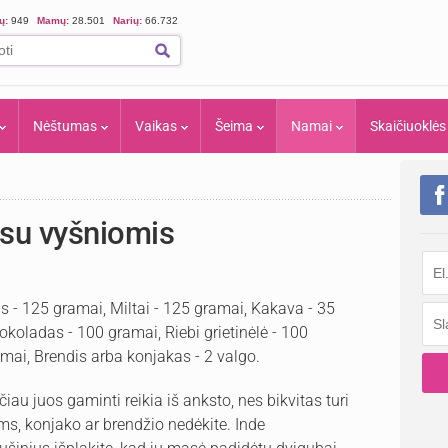
ių:
949
Mamų:
28.501
Narių:
66.732
Nėštumas
Vaikas
Šeima
Namai
Skaičiuoklės
i su vyšniomis
rus - 125 gramai, Miltai - 125 gramai, Kakava - 35
okoladas - 100 gramai, Riebi grietinėlė - 100
mai, Brendis arba konjakas - 2 valgo.
ačiau juos gaminti reikia iš anksto, nes bikvitas turi
ms, konjako ar brendžio nedėkite. Inde