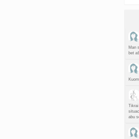
Man sa
bet aš
Kuom 
Tikrai
situac
abu s