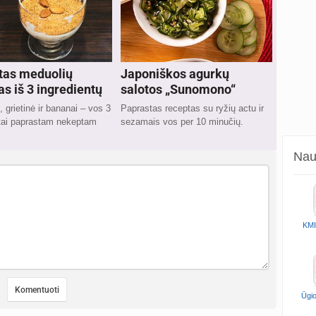
tas meduolių
Japoniškos agurkų
as iš 3 ingredientų
salotos „Sunomono“
, grietinė ir bananai – vos 3
Paprastas receptas su ryžių actu ir
ntai paprastam nekeptam
sezamais vos per 10 minučių.
Naud
KMI
Ūgio