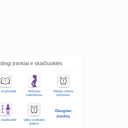
ingi įrankiai ir skaičiuoklės
 skaičiuoklė
Nėštumo
Didelės rizikos
kalendorius
nėštumas
Daugiau
įrankių
 skaičiuoklė
Vaikų sveikatos
patikra