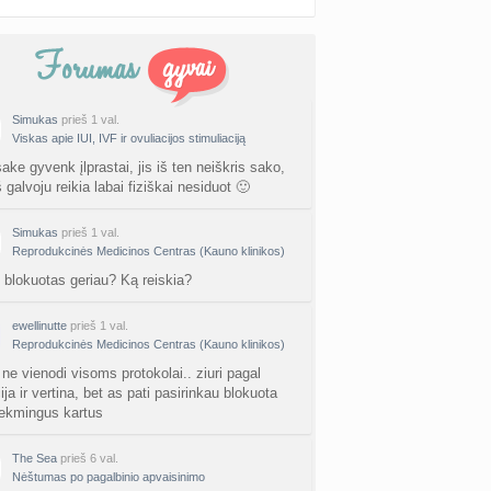
Simukas
prieš 1 val.
Viskas apie IUI, IVF ir ovuliacijos stimuliaciją
ke gyvenk įlprastai, jis iš ten neiškris sako,
 galvoju reikia labai fiziškai nesiduot 🙂
Simukas
prieš 1 val.
Reprodukcinės Medicinos Centras (Kauno klinikos)
blokuotas geriau? Ką reiskia?
ewellinutte
prieš 1 val.
Reprodukcinės Medicinos Centras (Kauno klinikos)
 ne vienodi visoms protokolai.. ziuri pagal
ija ir vertina, bet as pati pasirinkau blokuota
ekmingus kartus
The Sea
prieš 6 val.
Nėštumas po pagalbinio apvaisinimo