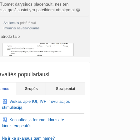
 Tuomet darysiuos placenta.lt, nes ten
usiai greičiausiai yra pateikiami atsakymai 😀
Saulėtekis
prieš 6 val.
Imuninis nevaisingumas
atrodo taip
vaitės populiariausi
The Sea
prieš 6 val.
emos
Grupės
Straipsniai
Nėštumas po pagalbinio apvaisinimo
su glutatijonu man buvo skirta lašinė, tai reikia
Viskas apie IUI, IVF ir ovuliacijos
o/skyrimo ir susilašinate bet kurioje klinikoje, o
stimuliaciją
ra LT vaistinėse 😀
Konsultacija forume: klauskite
kineziterapeutės
Na ir ką skanaus gaminame?