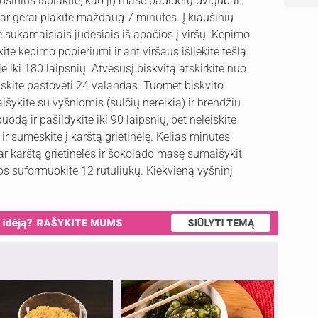
ušinius išplakite, kad jų masė padidėtų dvigubai.
ar gerai plakite maždaug 7 minutes. Į kiaušinių
te sukamaisiais judesiais iš apačios į viršų. Kepimo
 kepimo popieriumi ir ant viršaus išliekite tešlą.
e iki 180 laipsnių. Atvėsusį biskvitą atskirkite nuo
eiskite pastovėti 24 valandas. Tuomet biskvito
šykite su vyšniomis (sulčių nereikia) ir brendžiu
puodą ir pašildykite iki 90 laipsnių, bet neleiskite
ir sumeskite į karštą grietinėlę. Kelias minutes
ar karštą grietinėlės ir šokolado masę sumaišykit
los suformuokite 12 rutuliukų. Kiekvieną vyšninį