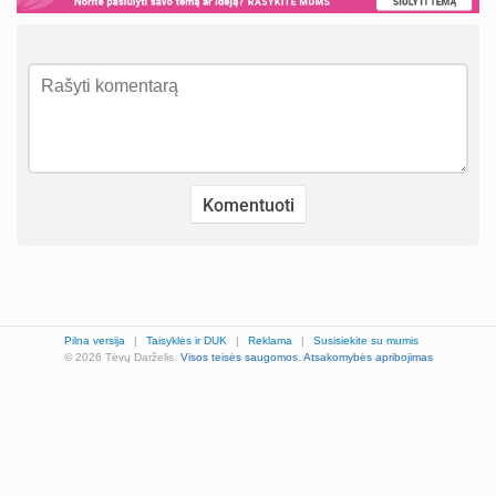
Pilna versija
|
Taisyklės ir DUK
|
Reklama
|
Susisiekite su mumis
© 2026 Tėvų Darželis.
Visos teisės saugomos.
Atsakomybės apribojimas