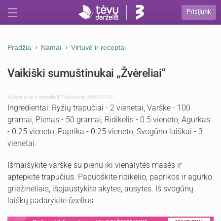
Prisijunk
Pradžia
Namai
Virtuvė ir receptai
Vaikiški sumuštinukai „Žvėreliai“
Autorius:
tevu-darzelis.lt
,
Publikuota: 0000-00-00
Ingredientai: Ryžių trapučiai - 2 vienetai, Varškė - 100
gramai, Pienas - 50 gramai, Ridikėlis - 0.5 vieneto, Agurkas
- 0.25 vieneto, Paprika - 0.25 vieneto, Svogūno laiškai - 3
vienetai.
Išmaišykite varškę su pienu iki vienalytės masės ir
aptepkite trapučius. Papuoškite ridikėlio, paprikos ir agurko
griežinėliais, išpjaustykite akytes, ausytes. Iš svogūnų
laiškų padarykite ūselius.